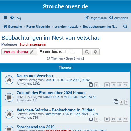
Storchennest.de
FAQ
Registrieren
Anmelden
S
Startseite
Foren-Übersicht
storchennest.de
Beobachtungen im Nest von Vetschau
u
Beobachtungen im Nest von Vetschau
c
Moderator:
Storchenzentrum
h
Suche
Erweiterte Suche
Neues Thema
e
27 Themen • Seite
1
von
1
Themen
Neues aus Vetschau
Letzter Beitrag von
Paris-H.
«
Di 2. Jun 2026, 09:02
Antworten:
1351
1
88
89
90
91
…
Zukunft des Forums über 2024 hinaus
Letzter Beitrag von
Joachim E.
«
Mi 11. Dez 2024, 23:32
Antworten:
18
1
2
Vetschau-Störche - Beobachtung in Bildern
Letzter Beitrag von
Isarstörchin
«
So 19. Sep 2021, 16:39
Antworten:
756
1
48
49
50
51
…
Storchensaison 2019