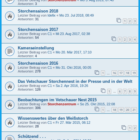
Letzter Beitrag von
Storchenzentrum
«
Mo 5. Aug 2019, 07:40
Antworten:
3
Storchensaison 2018
Letzter Beitrag von
Idefix
«
Mo 23. Jul 2018, 08:49
Antworten:
31
1
2
3
Storchensaison 2017
Letzter Beitrag von
C1
«
Mi 23. Aug 2017, 02:38
Antworten:
54
1
2
3
4
Kameraeinstellung
Letzter Beitrag von
C1
«
Mo 20. Mär 2017, 17:10
Antworten:
4
Storchensaison 2016
Letzter Beitrag von
C1
«
Mo 31. Okt 2016, 00:05
Antworten:
278
1
16
17
18
19
…
Das Vetschauer Storchennest in der Presse und in der Welt
Letzter Beitrag von
C1
«
Sa 2. Apr 2016, 19:26
Antworten:
126
1
6
7
8
9
…
Beobachtungen im Vetschauer Nest 2015
Letzter Beitrag von
Storchenzentrum
«
So 25. Okt 2015, 22:08
Antworten:
306
1
18
19
20
21
…
Wissenswertes über den Weißstorch
Letzter Beitrag von
C1
«
Fr 27. Mär 2015, 06:12
Antworten:
28
1
2
Schützend . . .