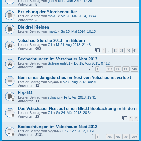
Letzter Beitrag von
gabi
«
Mo 2. Jun 2014, 12:26
Antworten:
5
Erziehung der Storchenmutter
Letzter Beitrag von
malo1
«
Mo 26. Mai 2014, 08:44
Antworten:
2
Die drei Kleinen
Letzter Beitrag von
malo1
«
So 25. Mai 2014, 10:15
Vetschau-Störche 2013 - in Bildern
Letzter Beitrag von
C1
«
Mi 21. Aug 2013, 21:48
Antworten:
603
1
38
39
40
41
…
Beobachtungen im Vetschauer Nest 2013
Letzter Beitrag von
Schleiereule51
«
Do 15. Aug 2013, 07:12
Antworten:
2089
1
137
138
139
140
…
Bein eines Jungstorches im Nest von Vetschau ist verletzt
Letzter Beitrag von
Maja05
«
Mo 5. Aug 2013, 09:01
Antworten:
13
biggi44
Letzter Beitrag von
stiloangi
«
Fr 5. Apr 2013, 19:31
Antworten:
13
Das Vetschauer Nest auf einen Blick! Beobachtung in Bildern
Letzter Beitrag von
C1
«
So 24. Mär 2013, 20:34
Antworten:
23
1
2
Beobachtungen im Vetschauer Nest 2012
Letzter Beitrag von
biggi44
«
Fr 7. Sep 2012, 10:26
Antworten:
3131
1
206
207
208
209
…