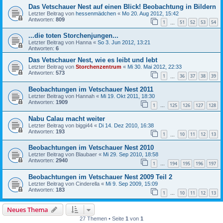
Das Vetschauer Nest auf einen Blick! Beobachtung in Bildern
Letzter Beitrag von
hessenmädchen
«
Mo 20. Aug 2012, 15:42
Antworten:
809
1
51
52
53
54
…
...die toten Storchenjungen...
Letzter Beitrag von
Hanna
«
So 3. Jun 2012, 13:21
Antworten:
6
Das Vetschauer Nest, wie es leibt und lebt
Letzter Beitrag von
Storchenzentrum
«
Mi 30. Mai 2012, 22:33
Antworten:
573
1
36
37
38
39
…
Beobachtungen im Vetschauer Nest 2011
Letzter Beitrag von
Hannah
«
Mi 19. Okt 2011, 18:30
Antworten:
1909
1
125
126
127
128
…
Nabu Calau macht weiter
Letzter Beitrag von
biggi44
«
Di 14. Dez 2010, 16:38
Antworten:
193
1
10
11
12
13
…
Beobachtungen im Vetschauer Nest 2010
Letzter Beitrag von
Blaubaer
«
Mi 29. Sep 2010, 18:58
Antworten:
2940
1
194
195
196
197
…
Beobachtungen im Vetschauer Nest 2009 Teil 2
Letzter Beitrag von
Cinderella
«
Mi 9. Sep 2009, 15:09
Antworten:
183
1
10
11
12
13
…
Neues Thema
27 Themen • Seite
1
von
1