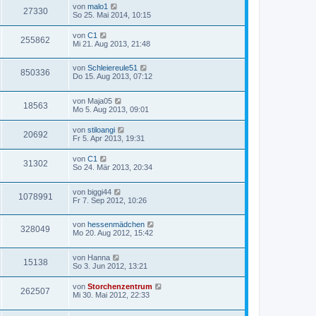
von
malo1
27330
So 25. Mai 2014, 10:15
von
C1
255862
Mi 21. Aug 2013, 21:48
von
Schleiereule51
850336
Do 15. Aug 2013, 07:12
von
Maja05
18563
Mo 5. Aug 2013, 09:01
von
stiloangi
20692
Fr 5. Apr 2013, 19:31
von
C1
31302
So 24. Mär 2013, 20:34
von
biggi44
1078991
Fr 7. Sep 2012, 10:26
von
hessenmädchen
328049
Mo 20. Aug 2012, 15:42
von
Hanna
15138
So 3. Jun 2012, 13:21
von
Storchenzentrum
262507
Mi 30. Mai 2012, 22:33