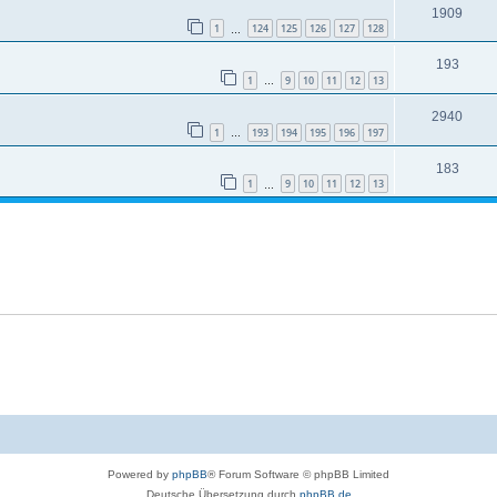
1909
1
124
125
126
127
128
…
193
1
9
10
11
12
13
…
2940
1
193
194
195
196
197
…
183
1
9
10
11
12
13
…
Powered by
phpBB
® Forum Software © phpBB Limited
Deutsche Übersetzung durch
phpBB.de