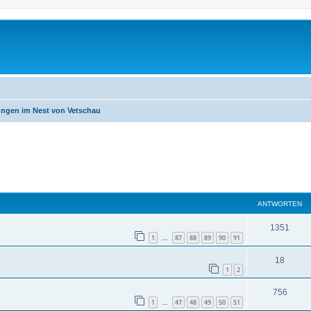
ngen im Nest von Vetschau
eiterte Suche
ANTWORTEN
1351
1
87
88
89
90
91
…
18
1
2
756
1
47
48
49
50
51
…