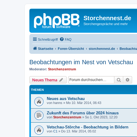
Storchennest.de
Storchengespräche und mehr
Schnellzugriff
FAQ
Startseite
Foren-Übersicht
storchennest.de
Beobachtu
Beobachtungen im Nest von Vetschau
Moderator:
Storchenzentrum
Suche
Erw
Neues Thema
THEMEN
Neues aus Vetschau
von
hanns
»
Mo 10. Mär 2014, 06:43
Zukunft des Forums über 2024 hinaus
von
Storchenzentrum
»
So 1. Okt 2023, 12:20
Vetschau-Störche - Beobachtung in Bildern
von
C1
»
Do 13. Mär 2014, 05:02