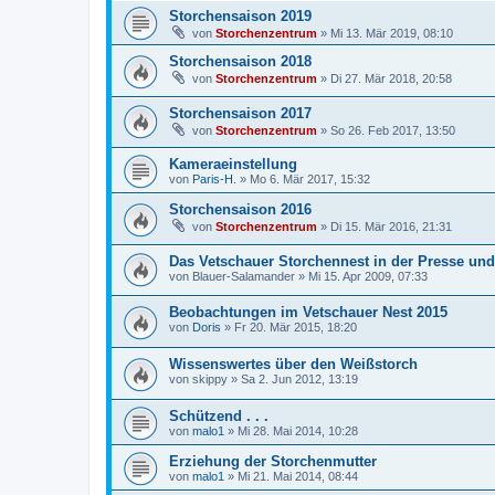
Storchensaison 2019
von
Storchenzentrum
»
Mi 13. Mär 2019, 08:10
Storchensaison 2018
von
Storchenzentrum
»
Di 27. Mär 2018, 20:58
Storchensaison 2017
von
Storchenzentrum
»
So 26. Feb 2017, 13:50
Kameraeinstellung
von
Paris-H.
»
Mo 6. Mär 2017, 15:32
Storchensaison 2016
von
Storchenzentrum
»
Di 15. Mär 2016, 21:31
Das Vetschauer Storchennest in der Presse und
von
Blauer-Salamander
»
Mi 15. Apr 2009, 07:33
Beobachtungen im Vetschauer Nest 2015
von
Doris
»
Fr 20. Mär 2015, 18:20
Wissenswertes über den Weißstorch
von
skippy
»
Sa 2. Jun 2012, 13:19
Schützend . . .
von
malo1
»
Mi 28. Mai 2014, 10:28
Erziehung der Storchenmutter
von
malo1
»
Mi 21. Mai 2014, 08:44