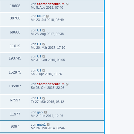
von
Storchenzentrum
18608
Mo 5. Aug 2019, 07:40
von
Idefix
39760
Mo 23. Jul 2018, 08:49
von
C1
69666
Mi 23. Aug 2017, 02:38
von
C1
11019
Mo 20. Mär 2017, 17:10
von
C1
193745
Mo 31. Okt 2016, 00:05
von
C1
152975
Sa 2. Apr 2016, 19:26
von
Storchenzentrum
185987
So 25. Okt 2015, 22:08
von
C1
67597
Fr 27. Mär 2015, 06:12
von
gabi
11977
Mo 2. Jun 2014, 12:26
von
malo1
9367
Mo 26. Mai 2014, 08:44