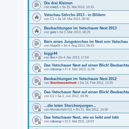
Die drei Kleinen
von
malo1
»
So 25. Mai 2014, 10:15
Vetschau-Störche 2013 - in Bildern
von
C1
»
Sa 18. Mai 2013, 00:40
Beobachtungen im Vetschauer Nest 2013
von
gabi
»
So 3. Mär 2013, 08:29
Bein eines Jungstorches im Nest von Vetschau i
von
Maja05
»
So 4. Aug 2013, 08:45
biggi44
von
Ilka
»
Do 4. Apr 2013, 17:54
Das Vetschauer Nest auf einen Blick! Beobachtu
von
stiloangi
»
Fr 8. Mär 2013, 11:06
Beobachtungen im Vetschauer Nest 2012
von
Storchenzentrum
»
Do 16. Feb 2012, 13:25
Das Vetschauer Nest auf einen Blick! Beobachtu
von
C1
»
Sa 2. Jun 2012, 04:49
...die toten Storchenjungen...
von
Mondschein721
»
Do 31. Mai 2012, 14:06
Das Vetschauer Nest, wie es leibt und lebt
von
stiloangi
»
Di 3. Mai 2011, 18:03