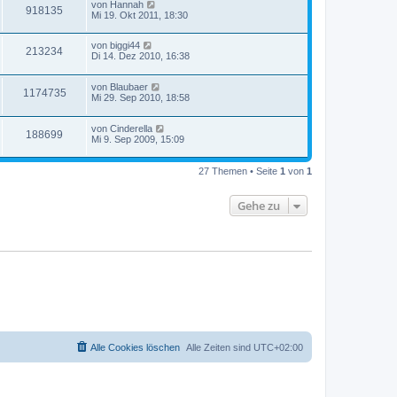
von
Hannah
918135
Mi 19. Okt 2011, 18:30
von
biggi44
213234
Di 14. Dez 2010, 16:38
von
Blaubaer
1174735
Mi 29. Sep 2010, 18:58
von
Cinderella
188699
Mi 9. Sep 2009, 15:09
27 Themen • Seite
1
von
1
Gehe zu
Alle Cookies löschen
Alle Zeiten sind
UTC+02:00