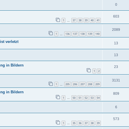
0
603
1
37
38
39
40
41
…
2089
1
136
137
138
139
140
…
st verletzt
13
13
ng in Bildern
23
1
2
3131
1
205
206
207
208
209
…
ng in Bildern
809
1
50
51
52
53
54
…
6
573
1
35
36
37
38
39
…