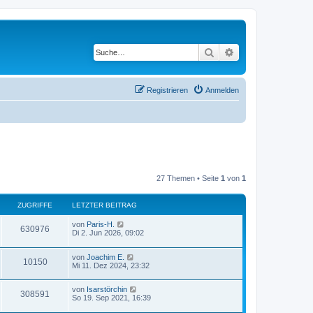
Suche
Erweiterte Suche
Registrieren
Anmelden
27 Themen • Seite
1
von
1
ZUGRIFFE
LETZTER BEITRAG
von
Paris-H.
630976
Di 2. Jun 2026, 09:02
von
Joachim E.
10150
Mi 11. Dez 2024, 23:32
von
Isarstörchin
308591
So 19. Sep 2021, 16:39