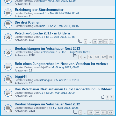
Letzter Beitrag von
gabi
«
Mo 2. Jun 2014, 12:26
Antworten:
5
Erziehung der Storchenmutter
Letzter Beitrag von
malo1
«
Mo 26. Mai 2014, 08:44
Antworten:
2
Die drei Kleinen
Letzter Beitrag von
malo1
«
So 25. Mai 2014, 10:15
Vetschau-Störche 2013 - in Bildern
Letzter Beitrag von
C1
«
Mi 21. Aug 2013, 21:48
Antworten:
603
1
38
39
40
41
…
Beobachtungen im Vetschauer Nest 2013
Letzter Beitrag von
Schleiereule51
«
Do 15. Aug 2013, 07:12
Antworten:
2089
1
137
138
139
140
…
Bein eines Jungstorches im Nest von Vetschau ist verletzt
Letzter Beitrag von
Maja05
«
Mo 5. Aug 2013, 09:01
Antworten:
13
biggi44
Letzter Beitrag von
stiloangi
«
Fr 5. Apr 2013, 19:31
Antworten:
13
Das Vetschauer Nest auf einen Blick! Beobachtung in Bildern
Letzter Beitrag von
C1
«
So 24. Mär 2013, 20:34
Antworten:
23
1
2
Beobachtungen im Vetschauer Nest 2012
Letzter Beitrag von
biggi44
«
Fr 7. Sep 2012, 10:26
Antworten:
3131
1
206
207
208
209
…