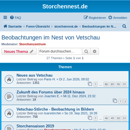
Storchennest.de
FAQ
Registrieren
Anmelden
S
Startseite
Foren-Übersicht
storchennest.de
Beobachtungen im Nest von Vetschau
u
Beobachtungen im Nest von Vetschau
c
Moderator:
Storchenzentrum
h
Suche
Erweiterte Suche
Neues Thema
e
27 Themen • Seite
1
von
1
Themen
Neues aus Vetschau
Letzter Beitrag von
Paris-H.
«
Di 2. Jun 2026, 09:02
Antworten:
1351
1
88
89
90
91
…
Zukunft des Forums über 2024 hinaus
Letzter Beitrag von
Joachim E.
«
Mi 11. Dez 2024, 23:32
Antworten:
18
1
2
Vetschau-Störche - Beobachtung in Bildern
Letzter Beitrag von
Isarstörchin
«
So 19. Sep 2021, 16:39
Antworten:
756
1
48
49
50
51
…
Storchensaison 2019