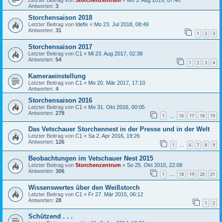
Letzter Beitrag von
Storchenzentrum
«
Mo 5. Aug 2019, 07:40
Antworten:
3
Storchensaison 2018
Letzter Beitrag von
Idefix
«
Mo 23. Jul 2018, 08:49
Antworten:
31
1
2
3
Storchensaison 2017
Letzter Beitrag von
C1
«
Mi 23. Aug 2017, 02:38
Antworten:
54
1
2
3
4
Kameraeinstellung
Letzter Beitrag von
C1
«
Mo 20. Mär 2017, 17:10
Antworten:
4
Storchensaison 2016
Letzter Beitrag von
C1
«
Mo 31. Okt 2016, 00:05
Antworten:
278
1
16
17
18
19
…
Das Vetschauer Storchennest in der Presse und in der Welt
Letzter Beitrag von
C1
«
Sa 2. Apr 2016, 19:26
Antworten:
126
1
6
7
8
9
…
Beobachtungen im Vetschauer Nest 2015
Letzter Beitrag von
Storchenzentrum
«
So 25. Okt 2015, 22:08
Antworten:
306
1
18
19
20
21
…
Wissenswertes über den Weißstorch
Letzter Beitrag von
C1
«
Fr 27. Mär 2015, 06:12
Antworten:
28
1
2
Schützend . . .