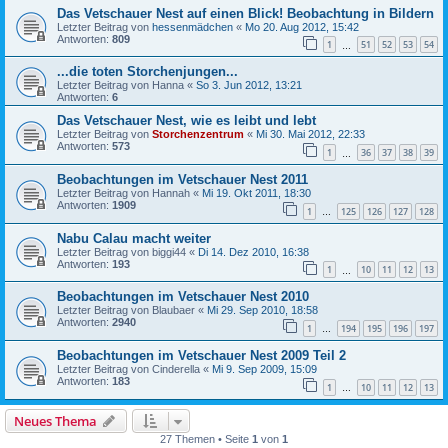
Das Vetschauer Nest auf einen Blick! Beobachtung in Bildern
Letzter Beitrag von
hessenmädchen
«
Mo 20. Aug 2012, 15:42
Antworten:
809
1
51
52
53
54
…
...die toten Storchenjungen...
Letzter Beitrag von
Hanna
«
So 3. Jun 2012, 13:21
Antworten:
6
Das Vetschauer Nest, wie es leibt und lebt
Letzter Beitrag von
Storchenzentrum
«
Mi 30. Mai 2012, 22:33
Antworten:
573
1
36
37
38
39
…
Beobachtungen im Vetschauer Nest 2011
Letzter Beitrag von
Hannah
«
Mi 19. Okt 2011, 18:30
Antworten:
1909
1
125
126
127
128
…
Nabu Calau macht weiter
Letzter Beitrag von
biggi44
«
Di 14. Dez 2010, 16:38
Antworten:
193
1
10
11
12
13
…
Beobachtungen im Vetschauer Nest 2010
Letzter Beitrag von
Blaubaer
«
Mi 29. Sep 2010, 18:58
Antworten:
2940
1
194
195
196
197
…
Beobachtungen im Vetschauer Nest 2009 Teil 2
Letzter Beitrag von
Cinderella
«
Mi 9. Sep 2009, 15:09
Antworten:
183
1
10
11
12
13
…
Neues Thema
27 Themen • Seite
1
von
1