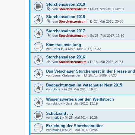
Storchensaison 2019
von
Storchenzentrum
»
Mi 13. Mär 2019, 08:10
Storchensaison 2018
von
Storchenzentrum
»
Di 27. Mär 2018, 20:58
Storchensaison 2017
von
Storchenzentrum
»
So 26. Feb 2017, 13:50
Kameraeinstellung
von
Paris-H.
»
Mo 6. Mär 2017, 15:32
Storchensaison 2016
von
Storchenzentrum
»
Di 15. Mär 2016, 21:31
Das Vetschauer Storchennest in der Presse und
von
Blauer-Salamander
»
Mi 15. Apr 2009, 07:33
Beobachtungen im Vetschauer Nest 2015
von
Doris
»
Fr 20. Mär 2015, 18:20
Wissenswertes über den Weißstorch
von
skippy
»
Sa 2. Jun 2012, 13:19
Schützend . . .
von
malo1
»
Mi 28. Mai 2014, 10:28
Erziehung der Storchenmutter
von
malo1
»
Mi 21. Mai 2014, 08:44