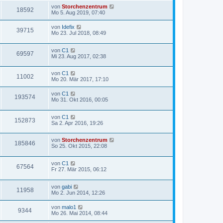
von
Storchenzentrum
18592
Mo 5. Aug 2019, 07:40
von
Idefix
39715
Mo 23. Jul 2018, 08:49
von
C1
69597
Mi 23. Aug 2017, 02:38
von
C1
11002
Mo 20. Mär 2017, 17:10
von
C1
193574
Mo 31. Okt 2016, 00:05
von
C1
152873
Sa 2. Apr 2016, 19:26
von
Storchenzentrum
185846
So 25. Okt 2015, 22:08
von
C1
67564
Fr 27. Mär 2015, 06:12
von
gabi
11958
Mo 2. Jun 2014, 12:26
von
malo1
9344
Mo 26. Mai 2014, 08:44