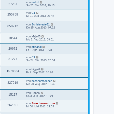
von
malo1
27287
So 25. Mai 2014, 10:15
von
C1
255758
Mi 21. Aug 2013, 21:48
von
Schleiereule51
850212
Do 15. Aug 2013, 07:12
von
Maja05
18544
Mo 5. Aug 2013, 09:01
von
stiloangi
20672
Fr 5. Apr 2013, 19:31
von
C1
31277
So 24. Mär 2013, 20:34
von
biggi44
1078884
Fr 7. Sep 2012, 10:26
von
hessenmädchen
327919
Mo 20. Aug 2012, 15:42
von
Hanna
15117
So 3. Jun 2012, 13:21
von
Storchenzentrum
262391
Mi 30. Mai 2012, 22:33