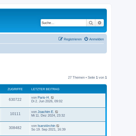
Suche
Erweiterte Suche
Registrieren
Anmelden
27 Themen • Seite
1
von
1
ZUGRIFFE
LETZTER BEITRAG
von
Paris-H.
630722
Di 2. Jun 2026, 09:02
von
Joachim E.
10111
Mi 11. Dez 2024, 23:32
von
Isarstörchin
308482
So 19. Sep 2021, 16:39