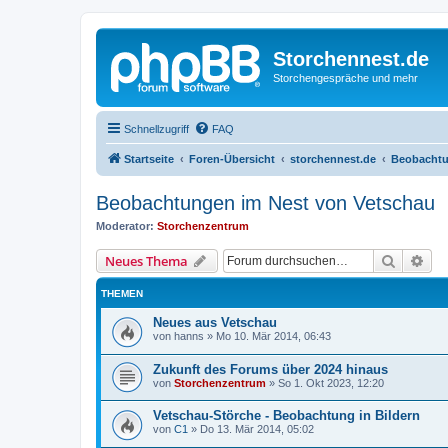
Storchennest.de
Storchengespräche und mehr
Schnellzugriff
FAQ
Startseite
Foren-Übersicht
storchennest.de
Beobachtu
Beobachtungen im Nest von Vetschau
Moderator:
Storchenzentrum
Suche
Erw
Neues Thema
THEMEN
Neues aus Vetschau
von
hanns
»
Mo 10. Mär 2014, 06:43
Zukunft des Forums über 2024 hinaus
von
Storchenzentrum
»
So 1. Okt 2023, 12:20
Vetschau-Störche - Beobachtung in Bildern
von
C1
»
Do 13. Mär 2014, 05:02