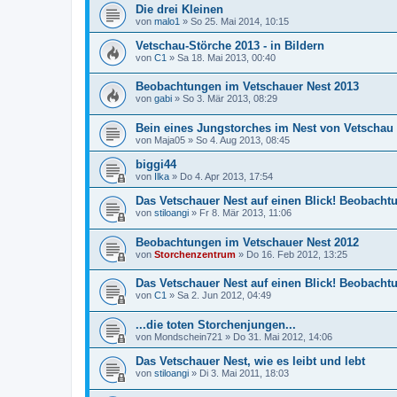
Die drei Kleinen
von
malo1
»
So 25. Mai 2014, 10:15
Vetschau-Störche 2013 - in Bildern
von
C1
»
Sa 18. Mai 2013, 00:40
Beobachtungen im Vetschauer Nest 2013
von
gabi
»
So 3. Mär 2013, 08:29
Bein eines Jungstorches im Nest von Vetschau i
von
Maja05
»
So 4. Aug 2013, 08:45
biggi44
von
Ilka
»
Do 4. Apr 2013, 17:54
Das Vetschauer Nest auf einen Blick! Beobachtu
von
stiloangi
»
Fr 8. Mär 2013, 11:06
Beobachtungen im Vetschauer Nest 2012
von
Storchenzentrum
»
Do 16. Feb 2012, 13:25
Das Vetschauer Nest auf einen Blick! Beobachtu
von
C1
»
Sa 2. Jun 2012, 04:49
...die toten Storchenjungen...
von
Mondschein721
»
Do 31. Mai 2012, 14:06
Das Vetschauer Nest, wie es leibt und lebt
von
stiloangi
»
Di 3. Mai 2011, 18:03