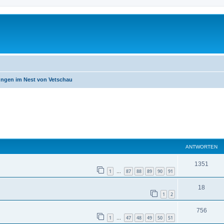
ngen im Nest von Vetschau
eiterte Suche
ANTWORTEN
1351
1
87
88
89
90
91
…
18
1
2
756
1
47
48
49
50
51
…