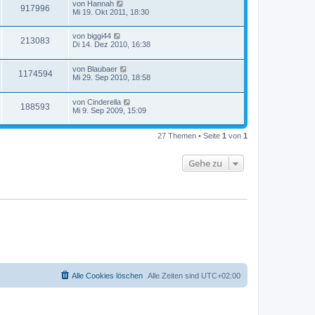
von
Hannah
917996
Mi 19. Okt 2011, 18:30
von
biggi44
213083
Di 14. Dez 2010, 16:38
von
Blaubaer
1174594
Mi 29. Sep 2010, 18:58
von
Cinderella
188593
Mi 9. Sep 2009, 15:09
27 Themen • Seite
1
von
1
Gehe zu
Alle Cookies löschen
Alle Zeiten sind
UTC+02:00