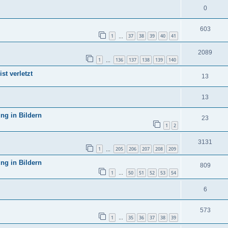
0
603
1
37
38
39
40
41
…
2089
1
136
137
138
139
140
…
st verletzt
13
13
ng in Bildern
23
1
2
3131
1
205
206
207
208
209
…
ng in Bildern
809
1
50
51
52
53
54
…
6
573
1
35
36
37
38
39
…