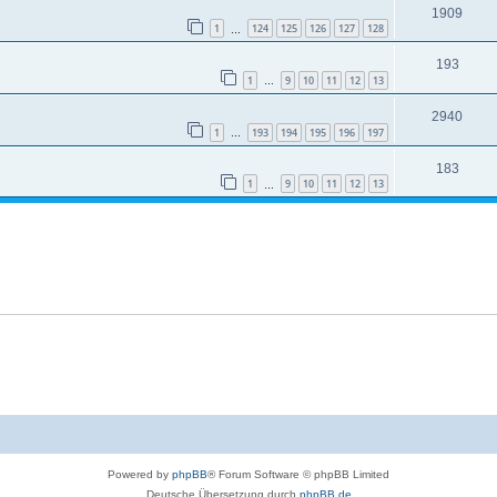
1909
1
124
125
126
127
128
…
193
1
9
10
11
12
13
…
2940
1
193
194
195
196
197
…
183
1
9
10
11
12
13
…
Powered by
phpBB
® Forum Software © phpBB Limited
Deutsche Übersetzung durch
phpBB.de