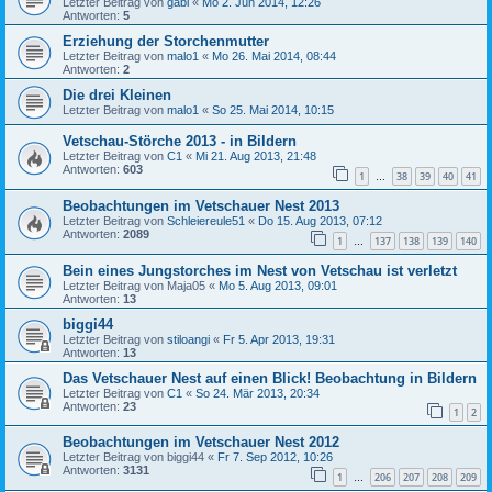
Letzter Beitrag von
gabi
«
Mo 2. Jun 2014, 12:26
Antworten:
5
Erziehung der Storchenmutter
Letzter Beitrag von
malo1
«
Mo 26. Mai 2014, 08:44
Antworten:
2
Die drei Kleinen
Letzter Beitrag von
malo1
«
So 25. Mai 2014, 10:15
Vetschau-Störche 2013 - in Bildern
Letzter Beitrag von
C1
«
Mi 21. Aug 2013, 21:48
Antworten:
603
1
38
39
40
41
…
Beobachtungen im Vetschauer Nest 2013
Letzter Beitrag von
Schleiereule51
«
Do 15. Aug 2013, 07:12
Antworten:
2089
1
137
138
139
140
…
Bein eines Jungstorches im Nest von Vetschau ist verletzt
Letzter Beitrag von
Maja05
«
Mo 5. Aug 2013, 09:01
Antworten:
13
biggi44
Letzter Beitrag von
stiloangi
«
Fr 5. Apr 2013, 19:31
Antworten:
13
Das Vetschauer Nest auf einen Blick! Beobachtung in Bildern
Letzter Beitrag von
C1
«
So 24. Mär 2013, 20:34
Antworten:
23
1
2
Beobachtungen im Vetschauer Nest 2012
Letzter Beitrag von
biggi44
«
Fr 7. Sep 2012, 10:26
Antworten:
3131
1
206
207
208
209
…