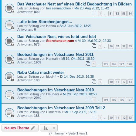
Das Vetschauer Nest auf einen Blick! Beobachtung in Bildern
Letzter Beitrag von
hessenmädchen
«
Mo 20. Aug 2012, 15:42
Antworten:
809
1
51
52
53
54
…
...die toten Storchenjungen...
Letzter Beitrag von
Hanna
«
So 3. Jun 2012, 13:21
Antworten:
6
Das Vetschauer Nest, wie es leibt und lebt
Letzter Beitrag von
Storchenzentrum
«
Mi 30. Mai 2012, 22:33
Antworten:
573
1
36
37
38
39
…
Beobachtungen im Vetschauer Nest 2011
Letzter Beitrag von
Hannah
«
Mi 19. Okt 2011, 18:30
Antworten:
1909
1
125
126
127
128
…
Nabu Calau macht weiter
Letzter Beitrag von
biggi44
«
Di 14. Dez 2010, 16:38
Antworten:
193
1
10
11
12
13
…
Beobachtungen im Vetschauer Nest 2010
Letzter Beitrag von
Blaubaer
«
Mi 29. Sep 2010, 18:58
Antworten:
2940
1
194
195
196
197
…
Beobachtungen im Vetschauer Nest 2009 Teil 2
Letzter Beitrag von
Cinderella
«
Mi 9. Sep 2009, 15:09
Antworten:
183
1
10
11
12
13
…
Neues Thema
27 Themen • Seite
1
von
1