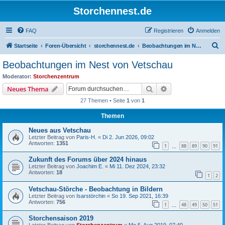
Storchennest.de
FAQ
Registrieren
Anmelden
S
Startseite
Foren-Übersicht
storchennest.de
Beobachtungen im Nest von Vetschau
u
Beobachtungen im Nest von Vetschau
c
Moderator:
Storchenzentrum
h
Suche
Erweiterte Suche
Neues Thema
e
27 Themen • Seite
1
von
1
Themen
Neues aus Vetschau
Letzter Beitrag von
Paris-H.
«
Di 2. Jun 2026, 09:02
Antworten:
1351
1
88
89
90
91
…
Zukunft des Forums über 2024 hinaus
Letzter Beitrag von
Joachim E.
«
Mi 11. Dez 2024, 23:32
Antworten:
18
1
2
Vetschau-Störche - Beobachtung in Bildern
Letzter Beitrag von
Isarstörchin
«
So 19. Sep 2021, 16:39
Antworten:
756
1
48
49
50
51
…
Storchensaison 2019