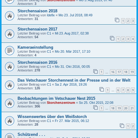
Letzter Beitrag von
Storchenzentrum
«
Mo 5. Aug 2019, 07:40
Antworten:
3
Storchensaison 2018
Letzter Beitrag von
Idefix
«
Mo 23. Jul 2018, 08:49
Antworten:
31
1
2
3
Storchensaison 2017
Letzter Beitrag von
C1
«
Mi 23. Aug 2017, 02:38
Antworten:
54
1
2
3
4
Kameraeinstellung
Letzter Beitrag von
C1
«
Mo 20. Mär 2017, 17:10
Antworten:
4
Storchensaison 2016
Letzter Beitrag von
C1
«
Mo 31. Okt 2016, 00:05
Antworten:
278
1
16
17
18
19
…
Das Vetschauer Storchennest in der Presse und in der Welt
Letzter Beitrag von
C1
«
Sa 2. Apr 2016, 19:26
Antworten:
126
1
6
7
8
9
…
Beobachtungen im Vetschauer Nest 2015
Letzter Beitrag von
Storchenzentrum
«
So 25. Okt 2015, 22:08
Antworten:
306
1
18
19
20
21
…
Wissenswertes über den Weißstorch
Letzter Beitrag von
C1
«
Fr 27. Mär 2015, 06:12
Antworten:
28
1
2
Schützend . . .