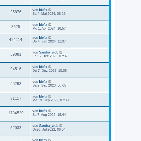
von
Idefix
25876
Sa 4. Mai 2024, 08:29
von
Idefix
3625
Mo 1. Apr 2024, 18:57
von
Idefix
424114
Do 4. Jan 2024, 11:37
von
Sandra_wob
59091
Fr 15. Dez 2023, 07:37
von
Idefix
94516
Do 7. Dez 2023, 10:05
von
Idefix
95293
Sa 2. Sep 2023, 08:05
von
Idefix
91117
Mo 19. Sep 2022, 07:30
von
Idefix
1784520
So 7. Aug 2022, 18:44
von
Sandra_wob
52033
Di 26. Jul 2022, 08:54
von
Idefix