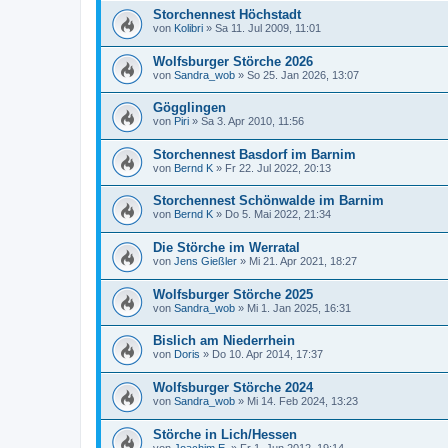
Storchennest Höchstadt
von
Kolibri
»
Sa 11. Jul 2009, 11:01
Wolfsburger Störche 2026
von
Sandra_wob
»
So 25. Jan 2026, 13:07
Gögglingen
von
Piri
»
Sa 3. Apr 2010, 11:56
Storchennest Basdorf im Barnim
von
Bernd K
»
Fr 22. Jul 2022, 20:13
Storchennest Schönwalde im Barnim
von
Bernd K
»
Do 5. Mai 2022, 21:34
Die Störche im Werratal
von
Jens Gießler
»
Mi 21. Apr 2021, 18:27
Wolfsburger Störche 2025
von
Sandra_wob
»
Mi 1. Jan 2025, 16:31
Bislich am Niederrhein
von
Doris
»
Do 10. Apr 2014, 17:37
Wolfsburger Störche 2024
von
Sandra_wob
»
Mi 14. Feb 2024, 13:23
Störche in Lich/Hessen
von
Joachim E.
»
Fr 1. Jun 2012, 19:14