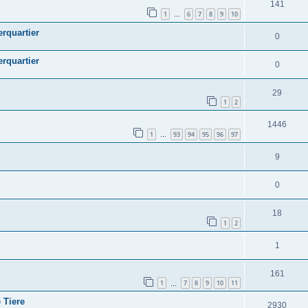
141
1
6
7
8
9
10
…
erquartier
0
erquartier
0
29
1
2
1446
1
93
94
95
96
97
…
9
0
18
1
2
1
161
1
7
8
9
10
11
…
 Tiere
2930