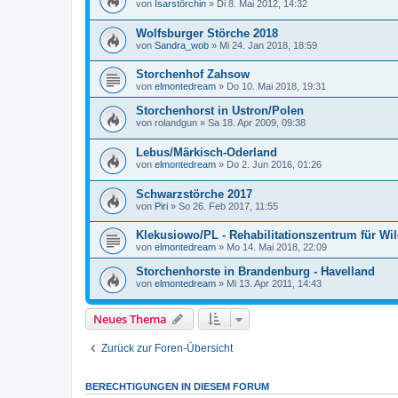
von
Isarstörchin
»
Di 8. Mai 2012, 14:32
Wolfsburger Störche 2018
von
Sandra_wob
»
Mi 24. Jan 2018, 18:59
Storchenhof Zahsow
von
elmontedream
»
Do 10. Mai 2018, 19:31
Storchenhorst in Ustron/Polen
von
rolandgun
»
Sa 18. Apr 2009, 09:38
Lebus/Märkisch-Oderland
von
elmontedream
»
Do 2. Jun 2016, 01:26
Schwarzstörche 2017
von
Piri
»
So 26. Feb 2017, 11:55
Klekusiowo/PL - Rehabilitationszentrum für Wil
von
elmontedream
»
Mo 14. Mai 2018, 22:09
Storchenhorste in Brandenburg - Havelland
von
elmontedream
»
Mi 13. Apr 2011, 14:43
Neues Thema
Zurück zur Foren-Übersicht
BERECHTIGUNGEN IN DIESEM FORUM