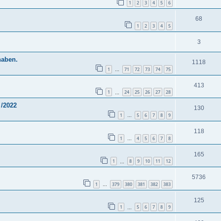
1
2
3
4
5
6
68
1
2
3
4
5
3
haben.
1118
1
71
72
73
74
75
…
413
1
24
25
26
27
28
…
 /2022
130
1
5
6
7
8
9
…
118
1
4
5
6
7
8
…
165
1
8
9
10
11
12
…
5736
1
379
380
381
382
383
…
125
1
5
6
7
8
9
…