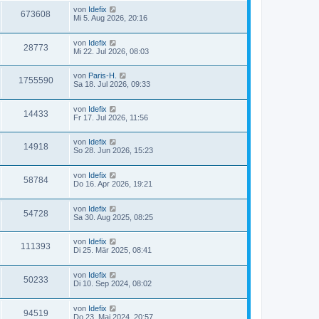
von
Idefix
673608
Mi 5. Aug 2026, 20:16
von
Idefix
28773
Mi 22. Jul 2026, 08:03
von
Paris-H.
1755590
Sa 18. Jul 2026, 09:33
von
Idefix
14433
Fr 17. Jul 2026, 11:56
von
Idefix
14918
So 28. Jun 2026, 15:23
von
Idefix
58784
Do 16. Apr 2026, 19:21
von
Idefix
54728
Sa 30. Aug 2025, 08:25
von
Idefix
111393
Di 25. Mär 2025, 08:41
von
Idefix
50233
Di 10. Sep 2024, 08:02
von
Idefix
94519
Do 23. Mai 2024, 20:57