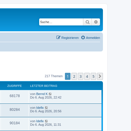
Suche
Erweiterte Suche
Registrieren
Anmelden
1
2
3
4
5
Nächste
217 Themen
ZUGRIFFE
LETZTER BEITRAG
von
Bernd K
68178
Do 6. Aug 2026, 22:42
von
Idefix
80284
Do 6. Aug 2026, 20:56
von
Idefix
90184
Do 6. Aug 2026, 11:31