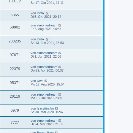
130112
So 17. Okt 2021, 17:11
von
Idefix
6365
Di 5. Okt 2021, 20:14
von
elmontedream
50902
Fr 6. Aug 2021, 00:44
von
Idefix
283235
So 13. Jun 2021, 15:53
von
elmontedream
97671
Di 1. Jun 2021, 22:06
von
elmontedream
22379
Do 29. Apr 2021, 00:37
von
Uwe
95371
Mo 17. Aug 2020, 15:04
von
elmontedream
20119
Mo 13. Jul 2020, 23:10
von
Isarstörchin
6979
Sa 30. Mai 2020, 15:47
von
elmontedream
7727
Di 24. Mär 2020, 21:59
von
Bernd_Wey