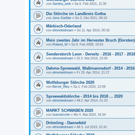
von
Sandra_wob
»
Sa 6. Feb 2021, 11:35
Die Störche im Landkreis Gotha
von
Jens Gießler
»
So 3. Okt 2021, 09:19
Märkisch-Oderland
von
elmontedream
»
So 11. Apr 2010, 00:32
Mein zweites Jahr im Hervester Bruch (Dorsten)
von
Roland_W
»
So 8. Feb 2009, 19:52
Senderstorch Leon - Derwitz - 2016 - 2017 - 2018
von
elmontedream
»
Di 3. Mai 2016, 23:00
Dahme-Spreewald, Waßmannsdorf - 2014 - 2016 -
von
elmontedream
»
Fr 25. Apr 2014, 21:27
Wolfsburger Störche 2020
von
Bernd_Wey
»
Sa 1. Feb 2020, 12:09
Spreewaldstörche - 2014 bis 2018 ... 2020
von
elmontedream
»
Mi 2. Apr 2014, 01:23
MARKT SCHWABEN 2020
von
Isarstörchin
»
Mo 4. Mai 2020, 16:34
Drömling - Dannefeld
von
elmontedream
»
Mi 3. Jul 2019, 22:41