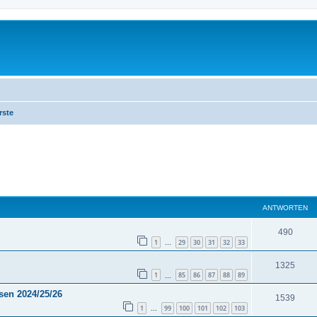
rste
eiterte Suche
ANTWORTEN
490
1
29
30
31
32
33
…
1325
1
85
86
87
88
89
…
en 2024/25/26
1539
1
99
100
101
102
103
…