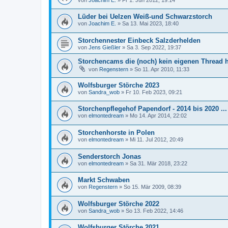
Lüder bei Uelzen Weiß-und Schwarzstorch
von
Joachim E.
»
Sa 13. Mai 2023, 18:40
Storchennester Einbeck Salzderhelden
von
Jens Gießler
»
Sa 3. Sep 2022, 19:37
Storchencams die (noch) kein eigenen Thread 
von
Regenstern
»
So 11. Apr 2010, 11:33
Wolfsburger Störche 2023
von
Sandra_wob
»
Fr 10. Feb 2023, 09:21
Storchenpflegehof Papendorf - 2014 bis 2020 ...
von
elmontedream
»
Mo 14. Apr 2014, 22:02
Storchenhorste in Polen
von
elmontedream
»
Mi 11. Jul 2012, 20:49
Senderstorch Jonas
von
elmontedream
»
Sa 31. Mär 2018, 23:22
Markt Schwaben
von
Regenstern
»
So 15. Mär 2009, 08:39
Wolfsburger Störche 2022
von
Sandra_wob
»
So 13. Feb 2022, 14:46
Wolfsburger Störche 2021