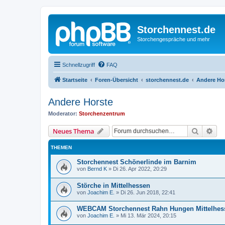
Storchennest.de
Storchengespräche und mehr
Schnellzugriff
FAQ
Startseite
Foren-Übersicht
storchennest.de
Andere Ho
Andere Horste
Moderator:
Storchenzentrum
Suche
Erw
Neues Thema
THEMEN
Storchennest Schönerlinde im Barnim
von
Bernd K
»
Di 26. Apr 2022, 20:29
Störche in Mittelhessen
von
Joachim E.
»
Di 26. Jun 2018, 22:41
WEBCAM Storchennest Rahn Hungen Mittelhess
von
Joachim E.
»
Mi 13. Mär 2024, 20:15