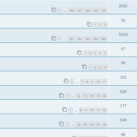
2542
1
166
167
168
169
170
…
32
1
2
3
5319
1
351
352
353
354
355
…
67
1
2
3
4
5
58
1
2
3
4
152
1
7
8
9
10
11
…
526
1
32
33
34
35
36
…
177
1
8
9
10
11
12
…
534
1
32
33
34
35
36
…
86