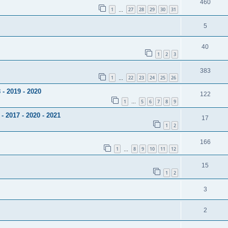
460
1
27
28
29
30
31
…
5
40
1
2
3
383
1
22
23
24
25
26
…
 - 2019 - 2020
122
1
5
6
7
8
9
…
 2017 - 2020 - 2021
17
1
2
166
1
8
9
10
11
12
…
15
1
2
3
2