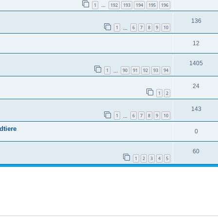
1
192
193
194
195
196
…
136
1
6
7
8
9
10
…
12
1405
1
90
91
92
93
94
…
24
1
2
143
1
6
7
8
9
10
…
dtiere
0
60
1
2
3
4
5