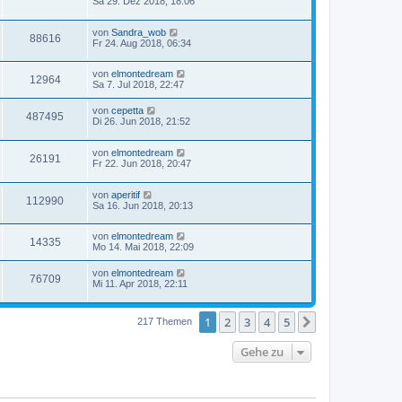
Sa 29. Dez 2018, 18:06
von
Sandra_wob
88616
Fr 24. Aug 2018, 06:34
von
elmontedream
12964
Sa 7. Jul 2018, 22:47
von
cepetta
487495
Di 26. Jun 2018, 21:52
von
elmontedream
26191
Fr 22. Jun 2018, 20:47
von
aperitif
112990
Sa 16. Jun 2018, 20:13
von
elmontedream
14335
Mo 14. Mai 2018, 22:09
von
elmontedream
76709
Mi 11. Apr 2018, 22:11
1
2
3
4
5
Nächste
217 Themen
Gehe zu