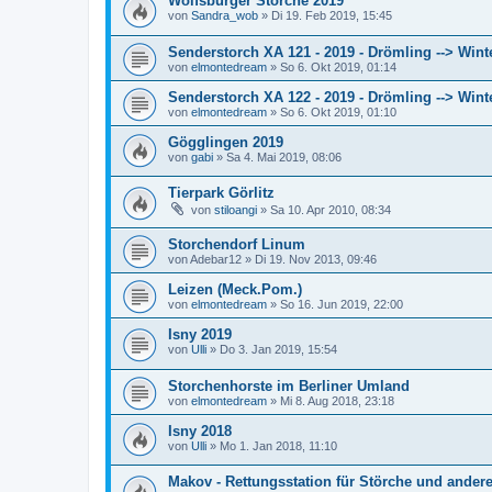
Wolfsburger Störche 2019
von
Sandra_wob
»
Di 19. Feb 2019, 15:45
Senderstorch XA 121 - 2019 - Drömling --> Wint
von
elmontedream
»
So 6. Okt 2019, 01:14
Senderstorch XA 122 - 2019 - Drömling --> Wint
von
elmontedream
»
So 6. Okt 2019, 01:10
Gögglingen 2019
von
gabi
»
Sa 4. Mai 2019, 08:06
Tierpark Görlitz
von
stiloangi
»
Sa 10. Apr 2010, 08:34
Storchendorf Linum
von
Adebar12
»
Di 19. Nov 2013, 09:46
Leizen (Meck.Pom.)
von
elmontedream
»
So 16. Jun 2019, 22:00
Isny 2019
von
Ulli
»
Do 3. Jan 2019, 15:54
Storchenhorste im Berliner Umland
von
elmontedream
»
Mi 8. Aug 2018, 23:18
Isny 2018
von
Ulli
»
Mo 1. Jan 2018, 11:10
Makov - Rettungsstation für Störche und andere