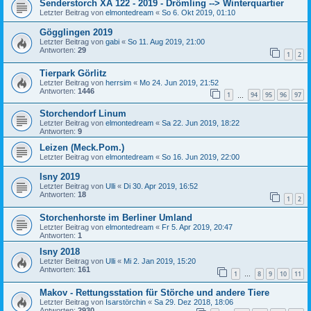
Senderstorch XA 122 - 2019 - Drömling --> Winterquartier
Letzter Beitrag von
elmontedream
«
So 6. Okt 2019, 01:10
Gögglingen 2019
Letzter Beitrag von
gabi
«
So 11. Aug 2019, 21:00
Antworten:
29
1
2
Tierpark Görlitz
Letzter Beitrag von
herrsim
«
Mo 24. Jun 2019, 21:52
Antworten:
1446
1
94
95
96
97
…
Storchendorf Linum
Letzter Beitrag von
elmontedream
«
Sa 22. Jun 2019, 18:22
Antworten:
9
Leizen (Meck.Pom.)
Letzter Beitrag von
elmontedream
«
So 16. Jun 2019, 22:00
Isny 2019
Letzter Beitrag von
Ulli
«
Di 30. Apr 2019, 16:52
Antworten:
18
1
2
Storchenhorste im Berliner Umland
Letzter Beitrag von
elmontedream
«
Fr 5. Apr 2019, 20:47
Antworten:
1
Isny 2018
Letzter Beitrag von
Ulli
«
Mi 2. Jan 2019, 15:20
Antworten:
161
1
8
9
10
11
…
Makov - Rettungsstation für Störche und andere Tiere
Letzter Beitrag von
Isarstörchin
«
Sa 29. Dez 2018, 18:06
Antworten:
2930