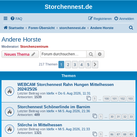
Storchennest.de
FAQ
Registrieren
Anmelden
S
Startseite
Foren-Übersicht
storchennest.de
Andere Horste
u
Andere Horste
c
Moderator:
Storchenzentrum
h
Suche
Erweiterte Suche
Neues Thema
e
1
2
3
4
5
Nächste
217 Themen
Themen
WEBCAM Storchennest Rahn Hungen Mittelhessen
2024/25/26
Letzter Beitrag von
Idefix
«
Do 6. Aug 2026, 11:31
Antworten:
1539
1
100
101
102
103
…
Storchennest Schönerlinde im Barnim
Letzter Beitrag von
Idefix
«
Mi 5. Aug 2026, 21:36
Antworten:
489
1
30
31
32
33
…
Störche in Mittelhessen
Letzter Beitrag von
Idefix
«
Mi 5. Aug 2026, 21:33
Antworten:
1321
1
86
87
88
89
…