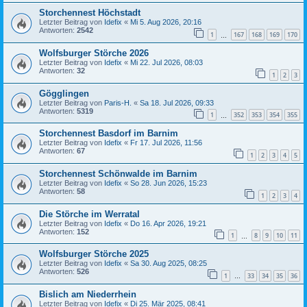
Storchennest Höchstadt
Letzter Beitrag von
Idefix
«
Mi 5. Aug 2026, 20:16
Antworten:
2542
1
167
168
169
170
…
Wolfsburger Störche 2026
Letzter Beitrag von
Idefix
«
Mi 22. Jul 2026, 08:03
Antworten:
32
1
2
3
Gögglingen
Letzter Beitrag von
Paris-H.
«
Sa 18. Jul 2026, 09:33
Antworten:
5319
1
352
353
354
355
…
Storchennest Basdorf im Barnim
Letzter Beitrag von
Idefix
«
Fr 17. Jul 2026, 11:56
Antworten:
67
1
2
3
4
5
Storchennest Schönwalde im Barnim
Letzter Beitrag von
Idefix
«
So 28. Jun 2026, 15:23
Antworten:
58
1
2
3
4
Die Störche im Werratal
Letzter Beitrag von
Idefix
«
Do 16. Apr 2026, 19:21
Antworten:
152
1
8
9
10
11
…
Wolfsburger Störche 2025
Letzter Beitrag von
Idefix
«
Sa 30. Aug 2025, 08:25
Antworten:
526
1
33
34
35
36
…
Bislich am Niederrhein
Letzter Beitrag von
Idefix
«
Di 25. Mär 2025, 08:41