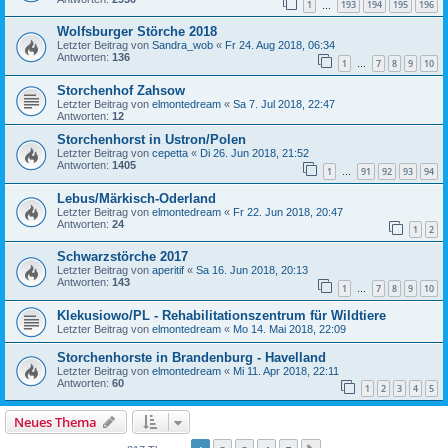
1
193
194
195
196
…
Wolfsburger Störche 2018
Letzter Beitrag von
Sandra_wob
«
Fr 24. Aug 2018, 06:34
Antworten:
136
1
7
8
9
10
…
Storchenhof Zahsow
Letzter Beitrag von
elmontedream
«
Sa 7. Jul 2018, 22:47
Antworten:
12
Storchenhorst in Ustron/Polen
Letzter Beitrag von
cepetta
«
Di 26. Jun 2018, 21:52
Antworten:
1405
1
91
92
93
94
…
Lebus/Märkisch-Oderland
Letzter Beitrag von
elmontedream
«
Fr 22. Jun 2018, 20:47
Antworten:
24
1
2
Schwarzstörche 2017
Letzter Beitrag von
aperitif
«
Sa 16. Jun 2018, 20:13
Antworten:
143
1
7
8
9
10
…
Klekusiowo/PL - Rehabilitationszentrum für Wildtiere
Letzter Beitrag von
elmontedream
«
Mo 14. Mai 2018, 22:09
Storchenhorste in Brandenburg - Havelland
Letzter Beitrag von
elmontedream
«
Mi 11. Apr 2018, 22:11
Antworten:
60
1
2
3
4
5
Neues Thema