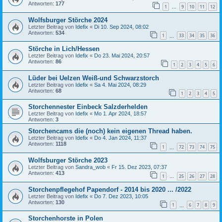
Antworten:
177
1
9
10
11
12
…
Wolfsburger Störche 2024
Letzter Beitrag von
Idefix
«
Di 10. Sep 2024, 08:02
Antworten:
534
1
33
34
35
36
…
Störche in Lich/Hessen
Letzter Beitrag von
Idefix
«
Do 23. Mai 2024, 20:57
Antworten:
86
1
2
3
4
5
6
Lüder bei Uelzen Weiß-und Schwarzstorch
Letzter Beitrag von
Idefix
«
Sa 4. Mai 2024, 08:29
Antworten:
68
1
2
3
4
5
Storchennester Einbeck Salzderhelden
Letzter Beitrag von
Idefix
«
Mo 1. Apr 2024, 18:57
Antworten:
3
Storchencams die (noch) kein eigenen Thread haben.
Letzter Beitrag von
Idefix
«
Do 4. Jan 2024, 11:37
Antworten:
1118
1
72
73
74
75
…
Wolfsburger Störche 2023
Letzter Beitrag von
Sandra_wob
«
Fr 15. Dez 2023, 07:37
Antworten:
413
1
25
26
27
28
…
Storchenpflegehof Papendorf - 2014 bis 2020 ... /2022
Letzter Beitrag von
Idefix
«
Do 7. Dez 2023, 10:05
Antworten:
130
1
6
7
8
9
…
Storchenhorste in Polen