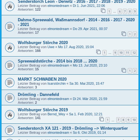
Senderstorch Leon - Derwitz - 2016 - 2017 - 2018 - 2019 - 2020
Letzter Beitrag von
elmontedream
«
Di 1. Jun 2021, 22:06
Antworten:
122
1
6
7
8
9
…
Dahme-Spreewald, Waßmannsdorf - 2014 - 2016 - 2017 - 2020
- 2021
Letzter Beitrag von
elmontedream
«
Do 29. Apr 2021, 00:37
Antworten:
17
1
2
Wolfsburger Störche 2020
Letzter Beitrag von
Uwe
«
Mo 17. Aug 2020, 15:04
Antworten:
166
1
9
10
11
12
…
Spreewaldstörche - 2014 bis 2018 ... 2020
Letzter Beitrag von
elmontedream
«
Mo 13. Jul 2020, 23:10
Antworten:
15
1
2
MARKT SCHWABEN 2020
Letzter Beitrag von
Isarstörchin
«
Sa 30. Mai 2020, 15:47
Antworten:
3
Drömling - Dannefeld
Letzter Beitrag von
elmontedream
«
Di 24. Mär 2020, 21:59
Antworten:
2
Wolfsburger Störche 2019
Letzter Beitrag von
Bernd_Wey
«
Sa 1. Feb 2020, 12:21
Antworten:
141
1
7
8
9
10
…
Senderstorch XA 121 - 2019 - Drömling --> Winterquartier
Letzter Beitrag von
elmontedream
«
So 6. Okt 2019, 01:14