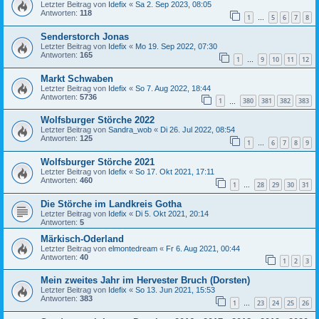
Letzter Beitrag von
Idefix
«
Sa 2. Sep 2023, 08:05
Antworten:
118
1
5
6
7
8
…
Senderstorch Jonas
Letzter Beitrag von
Idefix
«
Mo 19. Sep 2022, 07:30
Antworten:
165
1
9
10
11
12
…
Markt Schwaben
Letzter Beitrag von
Idefix
«
So 7. Aug 2022, 18:44
Antworten:
5736
1
380
381
382
383
…
Wolfsburger Störche 2022
Letzter Beitrag von
Sandra_wob
«
Di 26. Jul 2022, 08:54
Antworten:
125
1
6
7
8
9
…
Wolfsburger Störche 2021
Letzter Beitrag von
Idefix
«
So 17. Okt 2021, 17:11
Antworten:
460
1
28
29
30
31
…
Die Störche im Landkreis Gotha
Letzter Beitrag von
Idefix
«
Di 5. Okt 2021, 20:14
Antworten:
5
Märkisch-Oderland
Letzter Beitrag von
elmontedream
«
Fr 6. Aug 2021, 00:44
Antworten:
40
1
2
3
Mein zweites Jahr im Hervester Bruch (Dorsten)
Letzter Beitrag von
Idefix
«
So 13. Jun 2021, 15:53
Antworten:
383
1
23
24
25
26
…