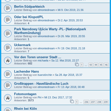
Berlin-Südparkteich
Letzter Beitrag von
elmontedream
«
Mi 9. Okt 2019, 21:36
Oder bei Klopot/PL
Letzter Beitrag von
elmontedream
«
Di 2. Apr 2019, 20:53
Antworten:
4
Park Narodowy Ujście Warty -PL- (Nationalpark
Warthemündung)
Letzter Beitrag von
elmontedream
«
Di 26. Mär 2019, 20:55
Antworten:
1
Uckermark
Letzter Beitrag von
elmontedream
«
Fr 19. Okt 2018, 21:18
Antworten:
7
Vor den Toren unserer Stadt ...
Letzter Beitrag von
michaela
«
Sa 12. Mai 2018, 22:27
Antworten:
682
1
43
44
45
46
…
Lachender Hans
Letzter Beitrag von
Isarstörchin
«
Sa 28. Apr 2018, 15:37
Antworten:
5
Großtrappen - Havelländische Luch
Letzter Beitrag von
elmontedream
«
Fr 13. Apr 2018, 00:48
Fotomontagen
Letzter Beitrag von
Piri
«
Mi 13. Dez 2017, 17:32
Antworten:
3573
1
236
237
238
239
…
Rhein bei Köln