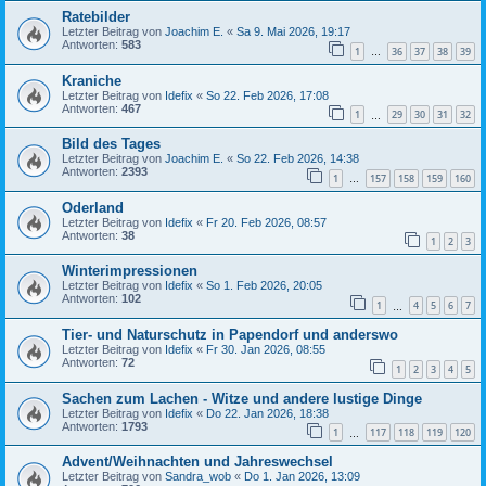
Ratebilder
Letzter Beitrag von
Joachim E.
«
Sa 9. Mai 2026, 19:17
Antworten:
583
1
36
37
38
39
…
Kraniche
Letzter Beitrag von
Idefix
«
So 22. Feb 2026, 17:08
Antworten:
467
1
29
30
31
32
…
Bild des Tages
Letzter Beitrag von
Joachim E.
«
So 22. Feb 2026, 14:38
Antworten:
2393
1
157
158
159
160
…
Oderland
Letzter Beitrag von
Idefix
«
Fr 20. Feb 2026, 08:57
Antworten:
38
1
2
3
Winterimpressionen
Letzter Beitrag von
Idefix
«
So 1. Feb 2026, 20:05
Antworten:
102
1
4
5
6
7
…
Tier- und Naturschutz in Papendorf und anderswo
Letzter Beitrag von
Idefix
«
Fr 30. Jan 2026, 08:55
Antworten:
72
1
2
3
4
5
Sachen zum Lachen - Witze und andere lustige Dinge
Letzter Beitrag von
Idefix
«
Do 22. Jan 2026, 18:38
Antworten:
1793
1
117
118
119
120
…
Advent/Weihnachten und Jahreswechsel
Letzter Beitrag von
Sandra_wob
«
Do 1. Jan 2026, 13:09