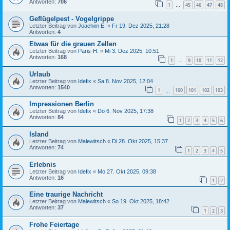
Antworten:
706
1
45
46
47
48
…
Geflügelpest - Vogelgrippe
Letzter Beitrag von
Joachim E.
«
Fr 19. Dez 2025, 21:28
Antworten:
4
Etwas für die grauen Zellen
Letzter Beitrag von
Paris-H.
«
Mi 3. Dez 2025, 10:51
Antworten:
168
1
9
10
11
12
…
Urlaub
Letzter Beitrag von
Idefix
«
Sa 8. Nov 2025, 12:04
Antworten:
1540
1
100
101
102
103
…
Impressionen Berlin
Letzter Beitrag von
Idefix
«
Do 6. Nov 2025, 17:38
Antworten:
84
1
2
3
4
5
6
Island
Letzter Beitrag von
Malewitsch
«
Di 28. Okt 2025, 15:37
Antworten:
74
1
2
3
4
5
Erlebnis
Letzter Beitrag von
Idefix
«
Mo 27. Okt 2025, 09:38
Antworten:
16
1
2
Eine traurige Nachricht
Letzter Beitrag von
Malewitsch
«
So 19. Okt 2025, 18:42
Antworten:
37
1
2
3
Frohe Feiertage