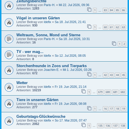
Zeitungsberichte
Letzter Beitrag von
Paris-H.
«
Mi 22. Jul 2026, 09:36
Antworten:
1283
1
83
84
85
86
…
Vögel in unseren Gärten
Letzter Beitrag von
Idefix
«
Sa 18. Jul 2026, 21:41
Antworten:
930
1
60
61
62
63
…
Weltraum, Sonne, Mond und Sterne
Letzter Beitrag von
Paris-H.
«
Sa 18. Jul 2026, 10:31
Antworten:
16
1
2
TV - wer mag...
Letzter Beitrag von
Idefix
«
So 12. Jul 2026, 08:05
Antworten:
8
Storchenfreunde in Zoos und Tierparks
Letzter Beitrag von
Joachim E.
«
Mi 1. Jul 2026, 03:26
Antworten:
672
1
42
43
44
45
…
Wetter
Letzter Beitrag von
Idefix
«
Fr 19. Jun 2026, 21:14
Antworten:
10219
1
679
680
681
682
…
Tiere in unseren Gärten
Letzter Beitrag von
Idefix
«
Fr 19. Jun 2026, 08:08
Antworten:
277
1
16
17
18
19
…
Geburtstags-Glückwünsche
Letzter Beitrag von
Idefix
«
So 17. Mai 2026, 07:47
Antworten:
2062
1
135
136
137
138
…