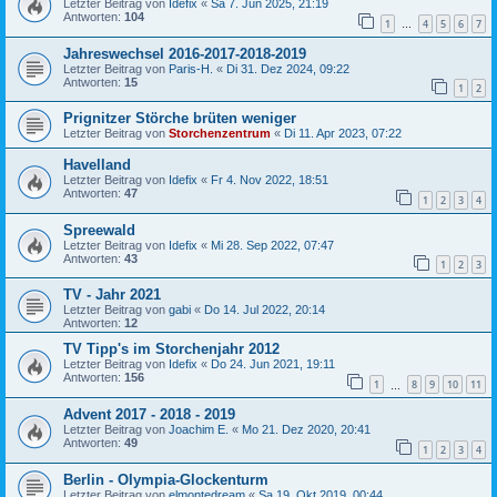
Letzter Beitrag von
Idefix
«
Sa 7. Jun 2025, 21:19
Antworten:
104
1
4
5
6
7
…
Jahreswechsel 2016-2017-2018-2019
Letzter Beitrag von
Paris-H.
«
Di 31. Dez 2024, 09:22
Antworten:
15
1
2
Prignitzer Störche brüten weniger
Letzter Beitrag von
Storchenzentrum
«
Di 11. Apr 2023, 07:22
Havelland
Letzter Beitrag von
Idefix
«
Fr 4. Nov 2022, 18:51
Antworten:
47
1
2
3
4
Spreewald
Letzter Beitrag von
Idefix
«
Mi 28. Sep 2022, 07:47
Antworten:
43
1
2
3
TV - Jahr 2021
Letzter Beitrag von
gabi
«
Do 14. Jul 2022, 20:14
Antworten:
12
TV Tipp's im Storchenjahr 2012
Letzter Beitrag von
Idefix
«
Do 24. Jun 2021, 19:11
Antworten:
156
1
8
9
10
11
…
Advent 2017 - 2018 - 2019
Letzter Beitrag von
Joachim E.
«
Mo 21. Dez 2020, 20:41
Antworten:
49
1
2
3
4
Berlin - Olympia-Glockenturm
Letzter Beitrag von
elmontedream
«
Sa 19. Okt 2019, 00:44