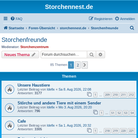
Storchennest.de
FAQ
Registrieren
Anmelden
S
Startseite
Foren-Übersicht
storchennest.de
Storchenfreunde
u
Storchenfreunde
c
Moderator:
Storchenzentrum
h
Suche
Erweiterte Suche
Neues Thema
e
1
2
Nächste
85 Themen
Themen
Unsere Haustiere
Letzter Beitrag von
Idefix
«
Sa 8. Aug 2026, 22:08
Antworten:
3177
1
209
210
211
212
…
Störche und andere Tiere mit einem Sender
Letzter Beitrag von
Idefix
«
Mo 3. Aug 2026, 20:20
Antworten:
796
1
51
52
53
54
…
Cafe
Letzter Beitrag von
Idefix
«
Sa 1. Aug 2026, 20:32
Antworten:
3305
1
218
219
220
221
…