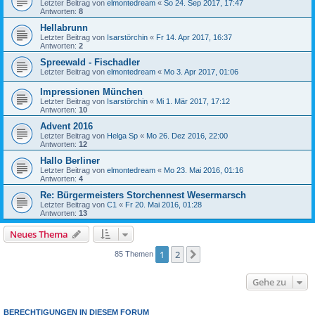
Letzter Beitrag von
elmontedream
«
So 24. Sep 2017, 17:47
Antworten:
8
Hellabrunn
Letzter Beitrag von
Isarstörchin
«
Fr 14. Apr 2017, 16:37
Antworten:
2
Spreewald - Fischadler
Letzter Beitrag von
elmontedream
«
Mo 3. Apr 2017, 01:06
Impressionen München
Letzter Beitrag von
Isarstörchin
«
Mi 1. Mär 2017, 17:12
Antworten:
10
Advent 2016
Letzter Beitrag von
Helga Sp
«
Mo 26. Dez 2016, 22:00
Antworten:
12
Hallo Berliner
Letzter Beitrag von
elmontedream
«
Mo 23. Mai 2016, 01:16
Antworten:
4
Re: Bürgermeisters Storchennest Wesermarsch
Letzter Beitrag von
C1
«
Fr 20. Mai 2016, 01:28
Antworten:
13
Neues Thema
1
2
Nächste
85 Themen
Gehe zu
BERECHTIGUNGEN IN DIESEM FORUM