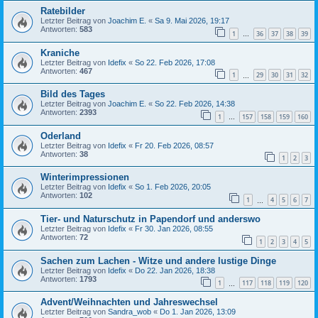
Ratebilder
Letzter Beitrag von
Joachim E.
«
Sa 9. Mai 2026, 19:17
Antworten:
583
1
36
37
38
39
…
Kraniche
Letzter Beitrag von
Idefix
«
So 22. Feb 2026, 17:08
Antworten:
467
1
29
30
31
32
…
Bild des Tages
Letzter Beitrag von
Joachim E.
«
So 22. Feb 2026, 14:38
Antworten:
2393
1
157
158
159
160
…
Oderland
Letzter Beitrag von
Idefix
«
Fr 20. Feb 2026, 08:57
Antworten:
38
1
2
3
Winterimpressionen
Letzter Beitrag von
Idefix
«
So 1. Feb 2026, 20:05
Antworten:
102
1
4
5
6
7
…
Tier- und Naturschutz in Papendorf und anderswo
Letzter Beitrag von
Idefix
«
Fr 30. Jan 2026, 08:55
Antworten:
72
1
2
3
4
5
Sachen zum Lachen - Witze und andere lustige Dinge
Letzter Beitrag von
Idefix
«
Do 22. Jan 2026, 18:38
Antworten:
1793
1
117
118
119
120
…
Advent/Weihnachten und Jahreswechsel
Letzter Beitrag von
Sandra_wob
«
Do 1. Jan 2026, 13:09