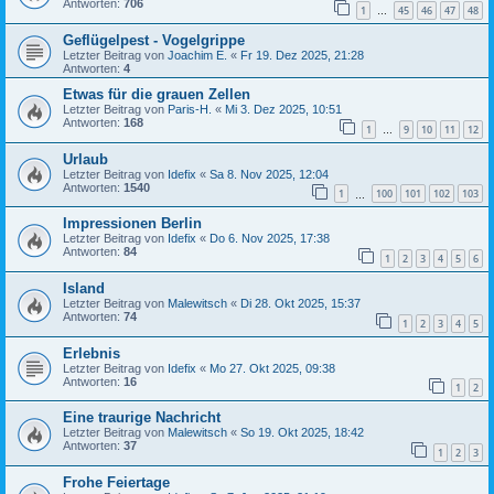
Antworten:
706
1
45
46
47
48
…
Geflügelpest - Vogelgrippe
Letzter Beitrag von
Joachim E.
«
Fr 19. Dez 2025, 21:28
Antworten:
4
Etwas für die grauen Zellen
Letzter Beitrag von
Paris-H.
«
Mi 3. Dez 2025, 10:51
Antworten:
168
1
9
10
11
12
…
Urlaub
Letzter Beitrag von
Idefix
«
Sa 8. Nov 2025, 12:04
Antworten:
1540
1
100
101
102
103
…
Impressionen Berlin
Letzter Beitrag von
Idefix
«
Do 6. Nov 2025, 17:38
Antworten:
84
1
2
3
4
5
6
Island
Letzter Beitrag von
Malewitsch
«
Di 28. Okt 2025, 15:37
Antworten:
74
1
2
3
4
5
Erlebnis
Letzter Beitrag von
Idefix
«
Mo 27. Okt 2025, 09:38
Antworten:
16
1
2
Eine traurige Nachricht
Letzter Beitrag von
Malewitsch
«
So 19. Okt 2025, 18:42
Antworten:
37
1
2
3
Frohe Feiertage