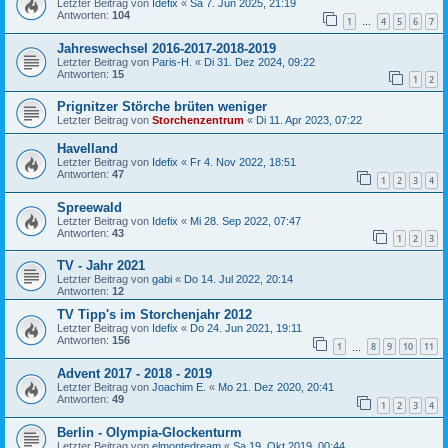
Letzter Beitrag von
Idefix
«
Sa 7. Jun 2025, 21:19
Antworten:
104
1
4
5
6
7
…
Jahreswechsel 2016-2017-2018-2019
Letzter Beitrag von
Paris-H.
«
Di 31. Dez 2024, 09:22
Antworten:
15
1
2
Prignitzer Störche brüten weniger
Letzter Beitrag von
Storchenzentrum
«
Di 11. Apr 2023, 07:22
Havelland
Letzter Beitrag von
Idefix
«
Fr 4. Nov 2022, 18:51
Antworten:
47
1
2
3
4
Spreewald
Letzter Beitrag von
Idefix
«
Mi 28. Sep 2022, 07:47
Antworten:
43
1
2
3
TV - Jahr 2021
Letzter Beitrag von
gabi
«
Do 14. Jul 2022, 20:14
Antworten:
12
TV Tipp's im Storchenjahr 2012
Letzter Beitrag von
Idefix
«
Do 24. Jun 2021, 19:11
Antworten:
156
1
8
9
10
11
…
Advent 2017 - 2018 - 2019
Letzter Beitrag von
Joachim E.
«
Mo 21. Dez 2020, 20:41
Antworten:
49
1
2
3
4
Berlin - Olympia-Glockenturm
Letzter Beitrag von
elmontedream
«
Sa 19. Okt 2019, 00:44