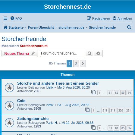
Storchennest.de
FAQ
Registrieren
Anmelden
S
Startseite
Foren-Übersicht
storchennest.de
Storchenfreunde
u
Storchenfreunde
c
Moderator:
Storchenzentrum
h
Suche
Erweiterte Suche
Neues Thema
e
1
2
Nächste
85 Themen
Themen
Störche und andere Tiere mit einem Sender
Letzter Beitrag von
Idefix
«
Mo 3. Aug 2026, 20:20
Antworten:
796
1
51
52
53
54
…
Cafe
Letzter Beitrag von
Idefix
«
Sa 1. Aug 2026, 20:32
Antworten:
3305
1
218
219
220
221
…
Zeitungsberichte
Letzter Beitrag von
Paris-H.
«
Mi 22. Jul 2026, 09:36
Antworten:
1283
1
83
84
85
86
…