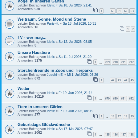
Vögel in unseren Gärten
Letzter Beitrag von
Idefix
«
Sa 18. Jul 2026, 21:41
Antworten:
930
1
60
61
62
63
…
Weltraum, Sonne, Mond und Sterne
Letzter Beitrag von
Paris-H.
«
Sa 18. Jul 2026, 10:31
Antworten:
16
1
2
TV - wer mag...
Letzter Beitrag von
Idefix
«
So 12. Jul 2026, 08:05
Antworten:
8
Unsere Haustiere
Letzter Beitrag von
Idefix
«
Sa 11. Jul 2026, 21:20
Antworten:
3175
1
209
210
211
212
…
Storchenfreunde in Zoos und Tierparks
Letzter Beitrag von
Joachim E.
«
Mi 1. Jul 2026, 03:26
Antworten:
672
1
42
43
44
45
…
Wetter
Letzter Beitrag von
Idefix
«
Fr 19. Jun 2026, 21:14
Antworten:
10219
1
679
680
681
682
…
Tiere in unseren Gärten
Letzter Beitrag von
Idefix
«
Fr 19. Jun 2026, 08:08
Antworten:
277
1
16
17
18
19
…
Geburtstags-Glückwünsche
Letzter Beitrag von
Idefix
«
So 17. Mai 2026, 07:47
Antworten:
2062
1
135
136
137
138
…