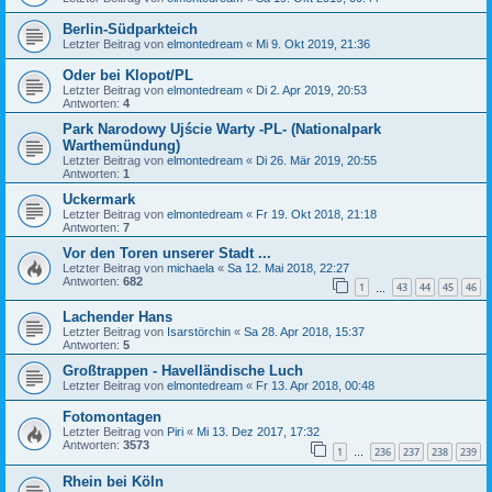
Berlin-Südparkteich
Letzter Beitrag von
elmontedream
«
Mi 9. Okt 2019, 21:36
Oder bei Klopot/PL
Letzter Beitrag von
elmontedream
«
Di 2. Apr 2019, 20:53
Antworten:
4
Park Narodowy Ujście Warty -PL- (Nationalpark
Warthemündung)
Letzter Beitrag von
elmontedream
«
Di 26. Mär 2019, 20:55
Antworten:
1
Uckermark
Letzter Beitrag von
elmontedream
«
Fr 19. Okt 2018, 21:18
Antworten:
7
Vor den Toren unserer Stadt ...
Letzter Beitrag von
michaela
«
Sa 12. Mai 2018, 22:27
Antworten:
682
1
43
44
45
46
…
Lachender Hans
Letzter Beitrag von
Isarstörchin
«
Sa 28. Apr 2018, 15:37
Antworten:
5
Großtrappen - Havelländische Luch
Letzter Beitrag von
elmontedream
«
Fr 13. Apr 2018, 00:48
Fotomontagen
Letzter Beitrag von
Piri
«
Mi 13. Dez 2017, 17:32
Antworten:
3573
1
236
237
238
239
…
Rhein bei Köln