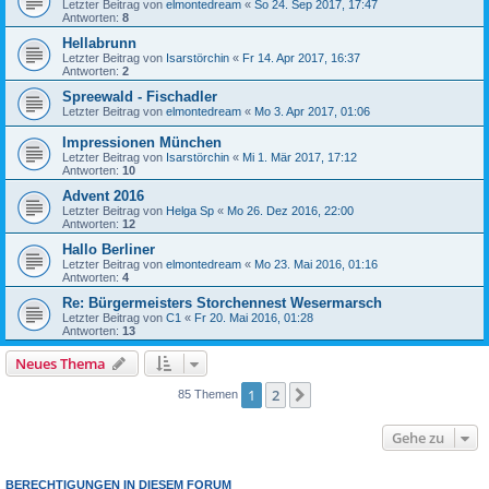
Letzter Beitrag von
elmontedream
«
So 24. Sep 2017, 17:47
Antworten:
8
Hellabrunn
Letzter Beitrag von
Isarstörchin
«
Fr 14. Apr 2017, 16:37
Antworten:
2
Spreewald - Fischadler
Letzter Beitrag von
elmontedream
«
Mo 3. Apr 2017, 01:06
Impressionen München
Letzter Beitrag von
Isarstörchin
«
Mi 1. Mär 2017, 17:12
Antworten:
10
Advent 2016
Letzter Beitrag von
Helga Sp
«
Mo 26. Dez 2016, 22:00
Antworten:
12
Hallo Berliner
Letzter Beitrag von
elmontedream
«
Mo 23. Mai 2016, 01:16
Antworten:
4
Re: Bürgermeisters Storchennest Wesermarsch
Letzter Beitrag von
C1
«
Fr 20. Mai 2016, 01:28
Antworten:
13
Neues Thema
1
2
Nächste
85 Themen
Gehe zu
BERECHTIGUNGEN IN DIESEM FORUM