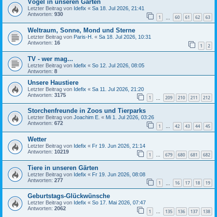
Vögel in unseren Gärten
Letzter Beitrag von
Idefix
«
Sa 18. Jul 2026, 21:41
Antworten:
930
1
60
61
62
63
…
Weltraum, Sonne, Mond und Sterne
Letzter Beitrag von
Paris-H.
«
Sa 18. Jul 2026, 10:31
Antworten:
16
1
2
TV - wer mag...
Letzter Beitrag von
Idefix
«
So 12. Jul 2026, 08:05
Antworten:
8
Unsere Haustiere
Letzter Beitrag von
Idefix
«
Sa 11. Jul 2026, 21:20
Antworten:
3175
1
209
210
211
212
…
Storchenfreunde in Zoos und Tierparks
Letzter Beitrag von
Joachim E.
«
Mi 1. Jul 2026, 03:26
Antworten:
672
1
42
43
44
45
…
Wetter
Letzter Beitrag von
Idefix
«
Fr 19. Jun 2026, 21:14
Antworten:
10219
1
679
680
681
682
…
Tiere in unseren Gärten
Letzter Beitrag von
Idefix
«
Fr 19. Jun 2026, 08:08
Antworten:
277
1
16
17
18
19
…
Geburtstags-Glückwünsche
Letzter Beitrag von
Idefix
«
So 17. Mai 2026, 07:47
Antworten:
2062
1
135
136
137
138
…