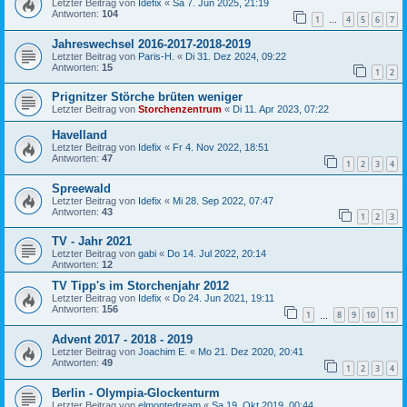
Letzter Beitrag von
Idefix
«
Sa 7. Jun 2025, 21:19
Antworten:
104
1
4
5
6
7
…
Jahreswechsel 2016-2017-2018-2019
Letzter Beitrag von
Paris-H.
«
Di 31. Dez 2024, 09:22
Antworten:
15
1
2
Prignitzer Störche brüten weniger
Letzter Beitrag von
Storchenzentrum
«
Di 11. Apr 2023, 07:22
Havelland
Letzter Beitrag von
Idefix
«
Fr 4. Nov 2022, 18:51
Antworten:
47
1
2
3
4
Spreewald
Letzter Beitrag von
Idefix
«
Mi 28. Sep 2022, 07:47
Antworten:
43
1
2
3
TV - Jahr 2021
Letzter Beitrag von
gabi
«
Do 14. Jul 2022, 20:14
Antworten:
12
TV Tipp's im Storchenjahr 2012
Letzter Beitrag von
Idefix
«
Do 24. Jun 2021, 19:11
Antworten:
156
1
8
9
10
11
…
Advent 2017 - 2018 - 2019
Letzter Beitrag von
Joachim E.
«
Mo 21. Dez 2020, 20:41
Antworten:
49
1
2
3
4
Berlin - Olympia-Glockenturm
Letzter Beitrag von
elmontedream
«
Sa 19. Okt 2019, 00:44