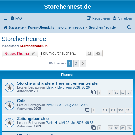
Storchennest.de
FAQ
Registrieren
Anmelden
S
Startseite
Foren-Übersicht
storchennest.de
Storchenfreunde
u
Storchenfreunde
c
Moderator:
Storchenzentrum
h
Suche
Erweiterte Suche
Neues Thema
e
1
2
Nächste
85 Themen
Themen
Störche und andere Tiere mit einem Sender
Letzter Beitrag von
Idefix
«
Mo 3. Aug 2026, 20:20
Antworten:
796
1
51
52
53
54
…
Cafe
Letzter Beitrag von
Idefix
«
Sa 1. Aug 2026, 20:32
Antworten:
3305
1
218
219
220
221
…
Zeitungsberichte
Letzter Beitrag von
Paris-H.
«
Mi 22. Jul 2026, 09:36
Antworten:
1283
1
83
84
85
86
…