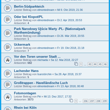
Berlin-Südparkteich
Letzter Beitrag von
elmontedream
«
Mi 9. Okt 2019, 21:36
Oder bei Klopot/PL
Letzter Beitrag von
elmontedream
«
Di 2. Apr 2019, 20:53
Antworten:
4
Park Narodowy Ujście Warty -PL- (Nationalpark
Warthemündung)
Letzter Beitrag von
elmontedream
«
Di 26. Mär 2019, 20:55
Antworten:
1
Uckermark
Letzter Beitrag von
elmontedream
«
Fr 19. Okt 2018, 21:18
Antworten:
7
Vor den Toren unserer Stadt ...
Letzter Beitrag von
michaela
«
Sa 12. Mai 2018, 22:27
Antworten:
682
1
43
44
45
46
…
Lachender Hans
Letzter Beitrag von
Isarstörchin
«
Sa 28. Apr 2018, 15:37
Antworten:
5
Großtrappen - Havelländische Luch
Letzter Beitrag von
elmontedream
«
Fr 13. Apr 2018, 00:48
Fotomontagen
Letzter Beitrag von
Piri
«
Mi 13. Dez 2017, 17:32
Antworten:
3573
1
236
237
238
239
…
Rhein bei Köln