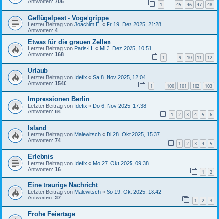
Antworten:
706
1
45
46
47
48
…
Geflügelpest - Vogelgrippe
Letzter Beitrag von
Joachim E.
«
Fr 19. Dez 2025, 21:28
Antworten:
4
Etwas für die grauen Zellen
Letzter Beitrag von
Paris-H.
«
Mi 3. Dez 2025, 10:51
Antworten:
168
1
9
10
11
12
…
Urlaub
Letzter Beitrag von
Idefix
«
Sa 8. Nov 2025, 12:04
Antworten:
1540
1
100
101
102
103
…
Impressionen Berlin
Letzter Beitrag von
Idefix
«
Do 6. Nov 2025, 17:38
Antworten:
84
1
2
3
4
5
6
Island
Letzter Beitrag von
Malewitsch
«
Di 28. Okt 2025, 15:37
Antworten:
74
1
2
3
4
5
Erlebnis
Letzter Beitrag von
Idefix
«
Mo 27. Okt 2025, 09:38
Antworten:
16
1
2
Eine traurige Nachricht
Letzter Beitrag von
Malewitsch
«
So 19. Okt 2025, 18:42
Antworten:
37
1
2
3
Frohe Feiertage