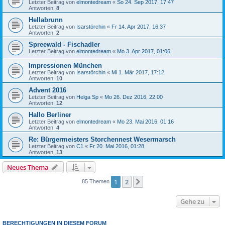
Letzter Beitrag von
elmontedream
«
So 24. Sep 2017, 17:47
Antworten:
8
Hellabrunn
Letzter Beitrag von
Isarstörchin
«
Fr 14. Apr 2017, 16:37
Antworten:
2
Spreewald - Fischadler
Letzter Beitrag von
elmontedream
«
Mo 3. Apr 2017, 01:06
Impressionen München
Letzter Beitrag von
Isarstörchin
«
Mi 1. Mär 2017, 17:12
Antworten:
10
Advent 2016
Letzter Beitrag von
Helga Sp
«
Mo 26. Dez 2016, 22:00
Antworten:
12
Hallo Berliner
Letzter Beitrag von
elmontedream
«
Mo 23. Mai 2016, 01:16
Antworten:
4
Re: Bürgermeisters Storchennest Wesermarsch
Letzter Beitrag von
C1
«
Fr 20. Mai 2016, 01:28
Antworten:
13
Neues Thema
1
2
Nächste
85 Themen
Gehe zu
BERECHTIGUNGEN IN DIESEM FORUM