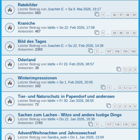
Ratebilder
Letzter Beitrag von
Joachim E.
«
Sa 9. Mai 2026, 19:17
Antworten:
583
1
36
37
38
39
…
Kraniche
Letzter Beitrag von
Idefix
«
So 22. Feb 2026, 17:08
Antworten:
467
1
29
30
31
32
…
Bild des Tages
Letzter Beitrag von
Joachim E.
«
So 22. Feb 2026, 14:38
Antworten:
2393
1
157
158
159
160
…
Oderland
Letzter Beitrag von
Idefix
«
Fr 20. Feb 2026, 08:57
Antworten:
38
1
2
3
Winterimpressionen
Letzter Beitrag von
Idefix
«
So 1. Feb 2026, 20:05
Antworten:
102
1
4
5
6
7
…
Tier- und Naturschutz in Papendorf und anderswo
Letzter Beitrag von
Idefix
«
Fr 30. Jan 2026, 08:55
Antworten:
72
1
2
3
4
5
Sachen zum Lachen - Witze und andere lustige Dinge
Letzter Beitrag von
Idefix
«
Do 22. Jan 2026, 18:38
Antworten:
1793
1
117
118
119
120
…
Advent/Weihnachten und Jahreswechsel
Letzter Beitrag von
Sandra_wob
«
Do 1. Jan 2026, 13:09