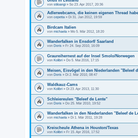
Uhus in Lettland
von
stiloangi
»
So 23. Apr 2017, 20:36
Adlerwebcams, die keinen eigenen Thread hab
von
cepetta
»
Di 31. Jan 2012, 19:59
Birdcam Italien
von
michaela
»
Mo 5. Mär 2012, 18:20
Wanderfalken in Ensdorf/ Saarland
von
Doris
»
Fr 24. Sep 2010, 16:09
Graureihernest auf der Insel Smolo/Norwegen
von
Kolibri
»
Do 5. Mai 2016, 17:15
Meisen, Eisvögel in den Niederlanden "Beleef 
von
Doris
»
Di 2. Mär 2010, 08:47
Waldkauz-Cams
von
Kolibri
»
Di 23. Apr 2013, 11:30
Schleiereulen "Beleef de Lente"
von
Doris
»
Do 25. Mär 2010, 19:52
Wanderfalken in den Niederlanden "Beleef de L
von
michaela
»
Di 1. Mär 2011, 19:28
Kreischeule Athena in Houston/Texas
von
Kolibri
»
Fr 15. Apr 2016, 17:52