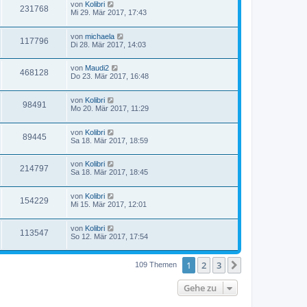
von
Kolibri
231768
Mi 29. Mär 2017, 17:43
von
michaela
117796
Di 28. Mär 2017, 14:03
von
Maudi2
468128
Do 23. Mär 2017, 16:48
von
Kolibri
98491
Mo 20. Mär 2017, 11:29
von
Kolibri
89445
Sa 18. Mär 2017, 18:59
von
Kolibri
214797
Sa 18. Mär 2017, 18:45
von
Kolibri
154229
Mi 15. Mär 2017, 12:01
von
Kolibri
113547
So 12. Mär 2017, 17:54
1
2
3
Nächste
109 Themen
Gehe zu