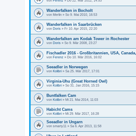
von
Ferenz
»
Do 22. Mär 2012, 14:53
Wanderfalken in Bocholt
von
Merlin
»
So 9. Mai 2010, 16:53
Wanderfalken in Saarbrücken
von
Doris
»
Fr 10. Apr 2015, 22:20
Wanderfalken am Kodak Tower in Rochester
von
Doris
»
So 9. Mär 2008, 23:27
Fischadler 2016 - Großbritannien, USA, Canada,
von
Ferenz
»
Do 10. Mär 2016, 16:02
Seeadler in Norwegen
von
Kolibri
»
Sa 25. Mär 2017, 17:01
Virginia-Uhu (Great Horned Owl)
von
Kolibri
»
So 31. Jan 2016, 15:15
Buntfalken Cam
von
Kolibri
»
Mi 21. Mai 2014, 11:03
Habicht Cams
von
Kolibri
»
Mi 29. Mär 2017, 16:28
Seeadler in Ungarn
von
smarty11
»
Sa 6. Apr 2013, 11:58