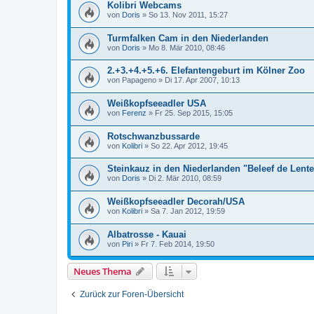
Kolibri Webcams
von
Doris
»
So 13. Nov 2011, 15:27
Turmfalken Cam in den Niederlanden
von
Doris
»
Mo 8. Mär 2010, 08:46
2.+3.+4.+5.+6. Elefantengeburt im Kölner Zoo
von
Papageno
»
Di 17. Apr 2007, 10:13
Weißkopfseeadler USA
von
Ferenz
»
Fr 25. Sep 2015, 15:05
Rotschwanzbussarde
von
Kolibri
»
So 22. Apr 2012, 19:45
Steinkauz in den Niederlanden "Beleef de Lente
von
Doris
»
Di 2. Mär 2010, 08:59
Weißkopfseeadler Decorah/USA
von
Kolibri
»
Sa 7. Jan 2012, 19:59
Albatrosse - Kauai
von
Piri
»
Fr 7. Feb 2014, 19:50
Neues Thema
Zurück zur Foren-Übersicht