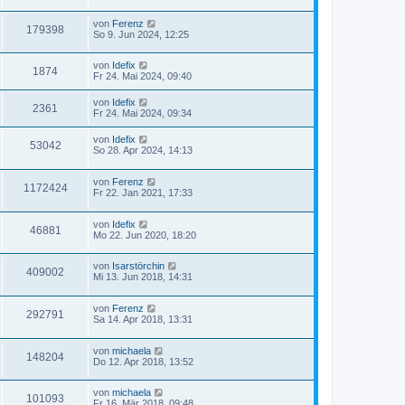
von
Ferenz
179398
So 9. Jun 2024, 12:25
von
Idefix
1874
Fr 24. Mai 2024, 09:40
von
Idefix
2361
Fr 24. Mai 2024, 09:34
von
Idefix
53042
So 28. Apr 2024, 14:13
von
Ferenz
1172424
Fr 22. Jan 2021, 17:33
von
Idefix
46881
Mo 22. Jun 2020, 18:20
von
Isarstörchin
409002
Mi 13. Jun 2018, 14:31
von
Ferenz
292791
Sa 14. Apr 2018, 13:31
von
michaela
148204
Do 12. Apr 2018, 13:52
von
michaela
101093
Fr 16. Mär 2018, 09:48