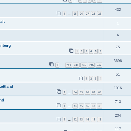
1
6
7
8
9
10
…
432
1
25
26
27
28
29
…
alt
1
6
rnberg
75
1
2
3
4
5
6
3696
1
243
244
245
246
247
…
51
1
2
3
4
Lettland
1016
1
64
65
66
67
68
…
and
713
1
44
45
46
47
48
…
234
1
12
13
14
15
16
…
117