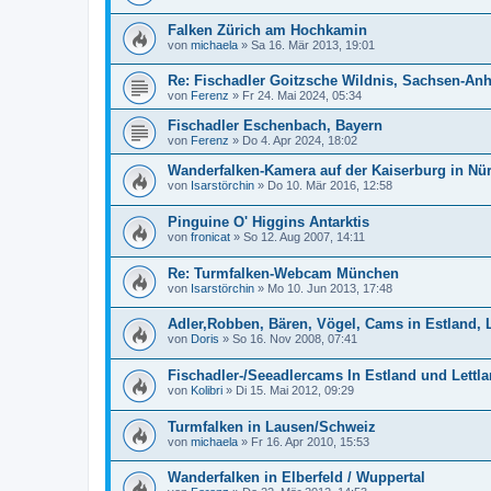
Falken Zürich am Hochkamin
von
michaela
»
Sa 16. Mär 2013, 19:01
Re: Fischadler Goitzsche Wildnis, Sachsen-Anh
von
Ferenz
»
Fr 24. Mai 2024, 05:34
Fischadler Eschenbach, Bayern
von
Ferenz
»
Do 4. Apr 2024, 18:02
Wanderfalken-Kamera auf der Kaiserburg in Nü
von
Isarstörchin
»
Do 10. Mär 2016, 12:58
Pinguine O' Higgins Antarktis
von
fronicat
»
So 12. Aug 2007, 14:11
Re: Turmfalken-Webcam München
von
Isarstörchin
»
Mo 10. Jun 2013, 17:48
Adler,Robben, Bären, Vögel, Cams in Estland, 
von
Doris
»
So 16. Nov 2008, 07:41
Fischadler-/Seeadlercams In Estland und Lettl
von
Kolibri
»
Di 15. Mai 2012, 09:29
Turmfalken in Lausen/Schweiz
von
michaela
»
Fr 16. Apr 2010, 15:53
Wanderfalken in Elberfeld / Wuppertal