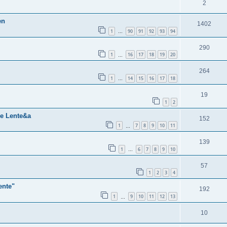
2
en
1402
1
90
91
92
93
94
…
290
1
16
17
18
19
20
…
264
1
14
15
16
17
18
…
19
1
2
de Lente&a
152
1
7
8
9
10
11
…
139
1
6
7
8
9
10
…
57
1
2
3
4
ente"
192
1
9
10
11
12
13
…
10