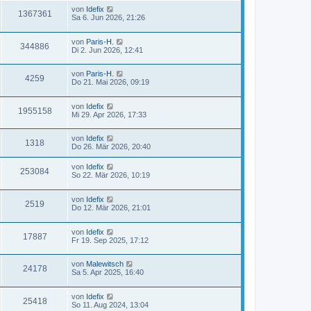
von
Idefix
1367361
Sa 6. Jun 2026, 21:26
von
Paris-H.
344886
Di 2. Jun 2026, 12:41
von
Paris-H.
4259
Do 21. Mai 2026, 09:19
von
Idefix
1955158
Mi 29. Apr 2026, 17:33
von
Idefix
1318
Do 26. Mär 2026, 20:40
von
Idefix
253084
So 22. Mär 2026, 10:19
von
Idefix
2519
Do 12. Mär 2026, 21:01
von
Idefix
17887
Fr 19. Sep 2025, 17:12
von
Malewitsch
24178
Sa 5. Apr 2025, 16:40
von
Idefix
25418
So 11. Aug 2024, 13:04