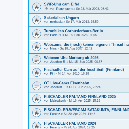
SWR-Uhu cam Eifel
von
Regenstern
»
So 23. Mär 2008, 08:41
Sakerfalken Ungarn
von
michaela
»
So 17. Mär 2013, 15:59
Turmfalken Corbusierhaus-Berlin
von
Paris-H.
»
Mi 18. Feb 2026, 11:55
Webcams, die (noch) keinen eigenen Thread h
von
Nina
»
Sa 18. Aug 2007, 12:42
Webcam Uhu Marburg ab 2026
von
Joachim E.
»
Mo 15. Sep 2025, 00:37
Fischadler Cam auf der Insel Seili (Finnland)
von
Piri
»
Mi 14. Apr 2010, 18:28
OT Live-Cams Eisenbahn
von
Joachim E.
»
Di 17. Jun 2025, 22:24
FISCHADLER PALTAMO FINNLAND 2025
von
Malewitsch
»
Mi 16. Apr 2025, 15:18
FISCHADLER-WEBCAM SATAKUNTA, FINNLAN
von
Ferenz
»
Sa 20. Apr 2024, 14:48
FISCHADLER PALTAMO 2024
von
Ferenz
»
Mi 24. Apr 2024, 17:25