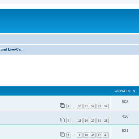
o und Live-Cam
eiterte Suche
ANTWORTEN
808
1
50
51
52
53
54
…
420
1
25
26
27
28
29
…
631
1
39
40
41
42
43
…