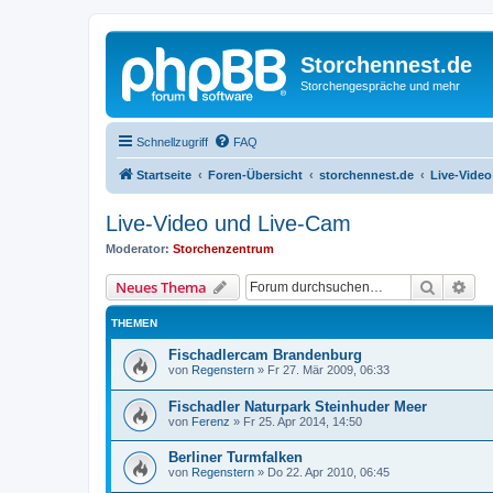
Storchennest.de
Storchengespräche und mehr
Schnellzugriff
FAQ
Startseite
Foren-Übersicht
storchennest.de
Live-Vide
Live-Video und Live-Cam
Moderator:
Storchenzentrum
Suche
Erw
Neues Thema
THEMEN
Fischadlercam Brandenburg
von
Regenstern
»
Fr 27. Mär 2009, 06:33
Fischadler Naturpark Steinhuder Meer
von
Ferenz
»
Fr 25. Apr 2014, 14:50
Berliner Turmfalken
von
Regenstern
»
Do 22. Apr 2010, 06:45