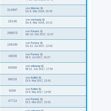
von
Werner
314997
Do 8. Mär 2018, 20:30
von
michaela
26148
Do 8. Mär 2018, 14:13
von
Ferenz
286870
Mo 16. Okt 2017, 11:07
von
Ferenz
109190
Do 13. Jul 2017, 12:02
von
Ferenz
16039
Mi 5. Jul 2017, 16:27
von
stiloangi
60589
Mi 21. Jun 2017, 17:50
von
Kolibri
66018
Di 9. Mai 2017, 13:41
von
Kolibri
9209
Di 9. Mai 2017, 13:09
von
Ferenz
47713
Di 2. Mai 2017, 15:01
von
stiloangi