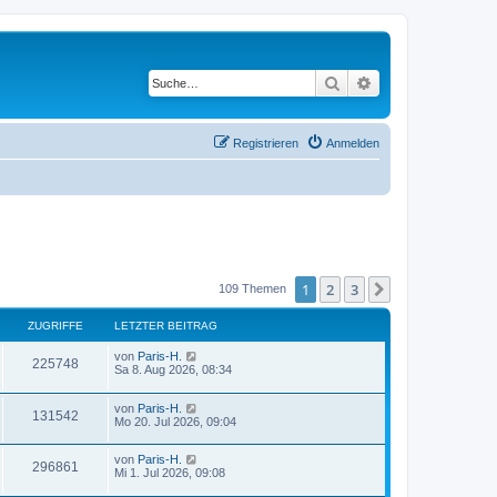
Suche
Erweiterte Suche
Registrieren
Anmelden
1
2
3
Nächste
109 Themen
ZUGRIFFE
LETZTER BEITRAG
von
Paris-H.
225748
Sa 8. Aug 2026, 08:34
von
Paris-H.
131542
Mo 20. Jul 2026, 09:04
von
Paris-H.
296861
Mi 1. Jul 2026, 09:08