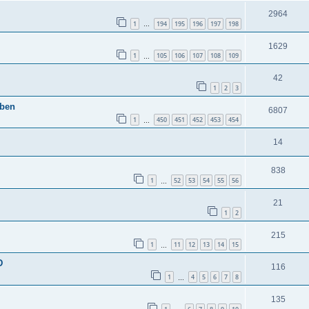
2964
1
194
195
196
197
198
…
1629
1
105
106
107
108
109
…
42
1
2
3
aben
6807
1
450
451
452
453
454
…
14
838
1
52
53
54
55
56
…
21
1
2
215
1
11
12
13
14
15
…
D
116
1
4
5
6
7
8
…
135