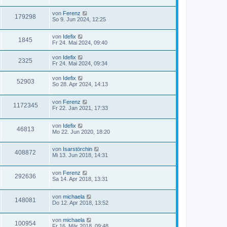
von
Ferenz
179298
So 9. Jun 2024, 12:25
von
Idefix
1845
Fr 24. Mai 2024, 09:40
von
Idefix
2325
Fr 24. Mai 2024, 09:34
von
Idefix
52903
So 28. Apr 2024, 14:13
von
Ferenz
1172345
Fr 22. Jan 2021, 17:33
von
Idefix
46813
Mo 22. Jun 2020, 18:20
von
Isarstörchin
408872
Mi 13. Jun 2018, 14:31
von
Ferenz
292636
Sa 14. Apr 2018, 13:31
von
michaela
148081
Do 12. Apr 2018, 13:52
von
michaela
100954
Fr 16. Mär 2018, 09:48