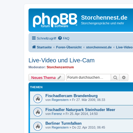
Storchennest.de
Storchengespräche und mehr
Schnellzugriff
FAQ
Startseite
Foren-Übersicht
storchennest.de
Live-Vide
Live-Video und Live-Cam
Moderator:
Storchenzentrum
Suche
Erw
Neues Thema
THEMEN
Fischadlercam Brandenburg
von
Regenstern
»
Fr 27. Mär 2009, 06:33
Fischadler Naturpark Steinhuder Meer
von
Ferenz
»
Fr 25. Apr 2014, 14:50
Berliner Turmfalken
von
Regenstern
»
Do 22. Apr 2010, 06:45