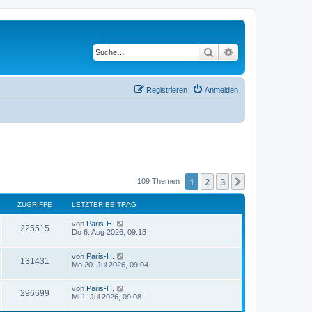
Suche
Erweiterte Suche
Registrieren
Anmelden
1
2
3
Nächste
109 Themen
ZUGRIFFE
LETZTER BEITRAG
von
Paris-H.
225515
Do 6. Aug 2026, 09:13
von
Paris-H.
131431
Mo 20. Jul 2026, 09:04
von
Paris-H.
296699
Mi 1. Jul 2026, 09:08