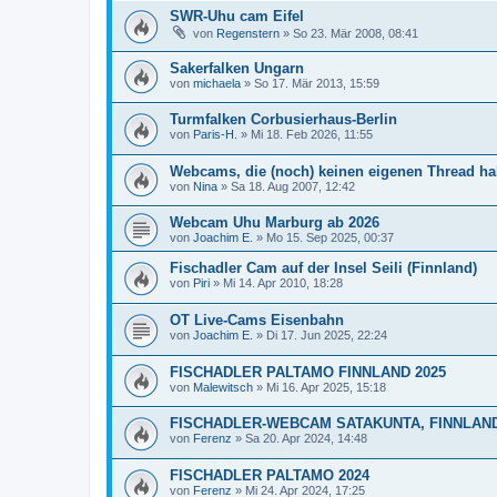
SWR-Uhu cam Eifel
von
Regenstern
»
So 23. Mär 2008, 08:41
Sakerfalken Ungarn
von
michaela
»
So 17. Mär 2013, 15:59
Turmfalken Corbusierhaus-Berlin
von
Paris-H.
»
Mi 18. Feb 2026, 11:55
Webcams, die (noch) keinen eigenen Thread h
von
Nina
»
Sa 18. Aug 2007, 12:42
Webcam Uhu Marburg ab 2026
von
Joachim E.
»
Mo 15. Sep 2025, 00:37
Fischadler Cam auf der Insel Seili (Finnland)
von
Piri
»
Mi 14. Apr 2010, 18:28
OT Live-Cams Eisenbahn
von
Joachim E.
»
Di 17. Jun 2025, 22:24
FISCHADLER PALTAMO FINNLAND 2025
von
Malewitsch
»
Mi 16. Apr 2025, 15:18
FISCHADLER-WEBCAM SATAKUNTA, FINNLAN
von
Ferenz
»
Sa 20. Apr 2024, 14:48
FISCHADLER PALTAMO 2024
von
Ferenz
»
Mi 24. Apr 2024, 17:25