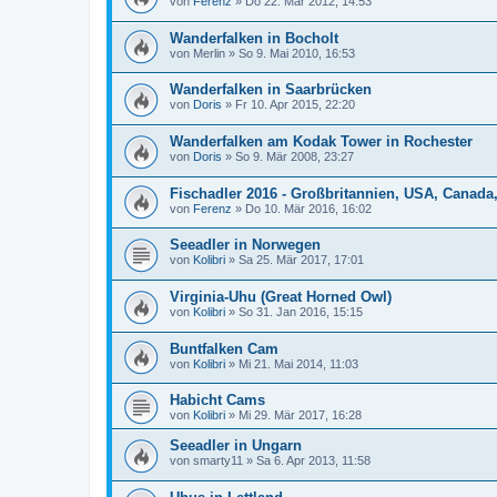
von
Ferenz
»
Do 22. Mär 2012, 14:53
Wanderfalken in Bocholt
von
Merlin
»
So 9. Mai 2010, 16:53
Wanderfalken in Saarbrücken
von
Doris
»
Fr 10. Apr 2015, 22:20
Wanderfalken am Kodak Tower in Rochester
von
Doris
»
So 9. Mär 2008, 23:27
Fischadler 2016 - Großbritannien, USA, Canada,
von
Ferenz
»
Do 10. Mär 2016, 16:02
Seeadler in Norwegen
von
Kolibri
»
Sa 25. Mär 2017, 17:01
Virginia-Uhu (Great Horned Owl)
von
Kolibri
»
So 31. Jan 2016, 15:15
Buntfalken Cam
von
Kolibri
»
Mi 21. Mai 2014, 11:03
Habicht Cams
von
Kolibri
»
Mi 29. Mär 2017, 16:28
Seeadler in Ungarn
von
smarty11
»
Sa 6. Apr 2013, 11:58