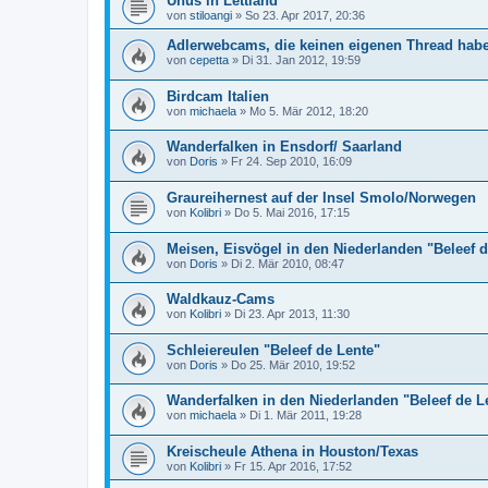
Uhus in Lettland
von
stiloangi
»
So 23. Apr 2017, 20:36
Adlerwebcams, die keinen eigenen Thread hab
von
cepetta
»
Di 31. Jan 2012, 19:59
Birdcam Italien
von
michaela
»
Mo 5. Mär 2012, 18:20
Wanderfalken in Ensdorf/ Saarland
von
Doris
»
Fr 24. Sep 2010, 16:09
Graureihernest auf der Insel Smolo/Norwegen
von
Kolibri
»
Do 5. Mai 2016, 17:15
Meisen, Eisvögel in den Niederlanden "Beleef 
von
Doris
»
Di 2. Mär 2010, 08:47
Waldkauz-Cams
von
Kolibri
»
Di 23. Apr 2013, 11:30
Schleiereulen "Beleef de Lente"
von
Doris
»
Do 25. Mär 2010, 19:52
Wanderfalken in den Niederlanden "Beleef de L
von
michaela
»
Di 1. Mär 2011, 19:28
Kreischeule Athena in Houston/Texas
von
Kolibri
»
Fr 15. Apr 2016, 17:52