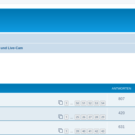
o und Live-Cam
eiterte Suche
ANTWORTEN
807
1
50
51
52
53
54
…
420
1
25
26
27
28
29
…
631
1
39
40
41
42
43
…