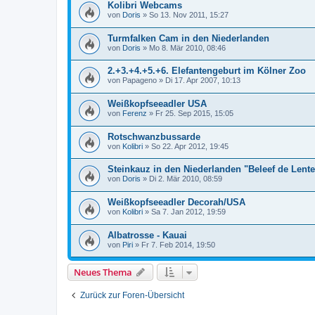
Kolibri Webcams
von
Doris
»
So 13. Nov 2011, 15:27
Turmfalken Cam in den Niederlanden
von
Doris
»
Mo 8. Mär 2010, 08:46
2.+3.+4.+5.+6. Elefantengeburt im Kölner Zoo
von
Papageno
»
Di 17. Apr 2007, 10:13
Weißkopfseeadler USA
von
Ferenz
»
Fr 25. Sep 2015, 15:05
Rotschwanzbussarde
von
Kolibri
»
So 22. Apr 2012, 19:45
Steinkauz in den Niederlanden "Beleef de Lente
von
Doris
»
Di 2. Mär 2010, 08:59
Weißkopfseeadler Decorah/USA
von
Kolibri
»
Sa 7. Jan 2012, 19:59
Albatrosse - Kauai
von
Piri
»
Fr 7. Feb 2014, 19:50
Neues Thema
Zurück zur Foren-Übersicht