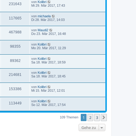
von
Kolibri
231643
Mi 29. Mär 2017, 17:43
von
michaela
117665
Di 28. Mär 2017, 14:03
von
Maudi2
467988
Do 23. Mär 2017, 16:48
von
Kolibri
98355
Mo 20. Mär 2017, 11:29
von
Kolibri
89362
Sa 18. Mär 2017, 18:59
von
Kolibri
214681
Sa 18. Mär 2017, 18:45
von
Kolibri
153386
Mi 15. Mär 2017, 12:01
von
Kolibri
113449
So 12. Mär 2017, 17:54
1
2
3
Nächste
109 Themen
Gehe zu