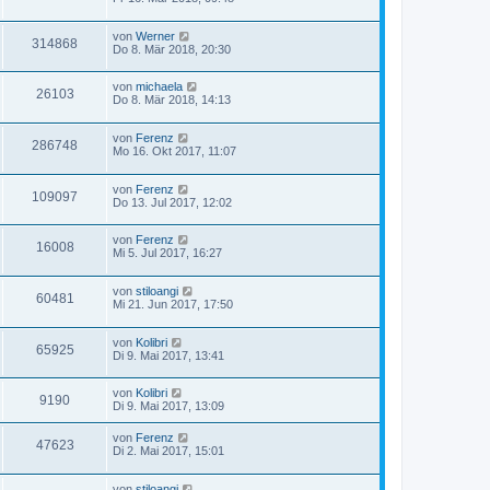
von
Werner
314868
Do 8. Mär 2018, 20:30
von
michaela
26103
Do 8. Mär 2018, 14:13
von
Ferenz
286748
Mo 16. Okt 2017, 11:07
von
Ferenz
109097
Do 13. Jul 2017, 12:02
von
Ferenz
16008
Mi 5. Jul 2017, 16:27
von
stiloangi
60481
Mi 21. Jun 2017, 17:50
von
Kolibri
65925
Di 9. Mai 2017, 13:41
von
Kolibri
9190
Di 9. Mai 2017, 13:09
von
Ferenz
47623
Di 2. Mai 2017, 15:01
von
stiloangi