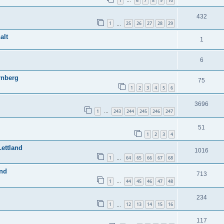
1
6
7
8
9
10
…
432
1
25
26
27
28
29
…
alt
1
6
rnberg
75
1
2
3
4
5
6
3696
1
243
244
245
246
247
…
51
1
2
3
4
Lettland
1016
1
64
65
66
67
68
…
and
713
1
44
45
46
47
48
…
234
1
12
13
14
15
16
…
117