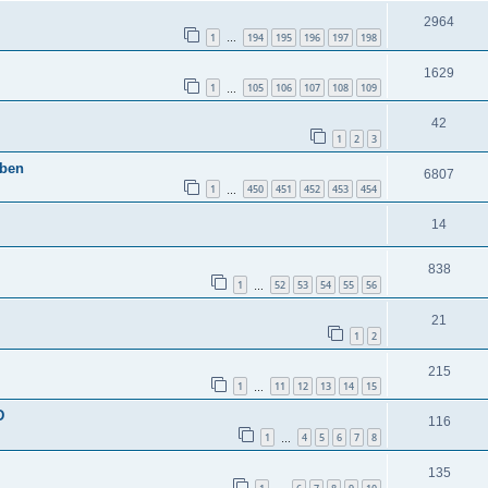
2964
1
194
195
196
197
198
…
1629
1
105
106
107
108
109
…
42
1
2
3
aben
6807
1
450
451
452
453
454
…
14
838
1
52
53
54
55
56
…
21
1
2
215
1
11
12
13
14
15
…
D
116
1
4
5
6
7
8
…
135