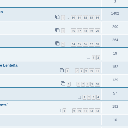
2
en
1402
1
90
91
92
93
94
…
290
1
16
17
18
19
20
…
264
1
14
15
16
17
18
…
19
1
2
de Lente&a
152
1
7
8
9
10
11
…
139
1
6
7
8
9
10
…
57
1
2
3
4
ente"
192
1
9
10
11
12
13
…
10