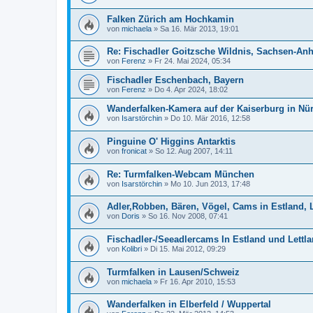
Falken Zürich am Hochkamin
von
michaela
»
Sa 16. Mär 2013, 19:01
Re: Fischadler Goitzsche Wildnis, Sachsen-Anh
von
Ferenz
»
Fr 24. Mai 2024, 05:34
Fischadler Eschenbach, Bayern
von
Ferenz
»
Do 4. Apr 2024, 18:02
Wanderfalken-Kamera auf der Kaiserburg in Nü
von
Isarstörchin
»
Do 10. Mär 2016, 12:58
Pinguine O' Higgins Antarktis
von
fronicat
»
So 12. Aug 2007, 14:11
Re: Turmfalken-Webcam München
von
Isarstörchin
»
Mo 10. Jun 2013, 17:48
Adler,Robben, Bären, Vögel, Cams in Estland, 
von
Doris
»
So 16. Nov 2008, 07:41
Fischadler-/Seeadlercams In Estland und Lettl
von
Kolibri
»
Di 15. Mai 2012, 09:29
Turmfalken in Lausen/Schweiz
von
michaela
»
Fr 16. Apr 2010, 15:53
Wanderfalken in Elberfeld / Wuppertal