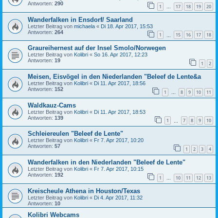
Antworten:
290
1
17
18
19
20
…
Wanderfalken in Ensdorf/ Saarland
Letzter Beitrag von
michaela
«
Di 18. Apr 2017, 15:53
Antworten:
264
1
15
16
17
18
…
Graureihernest auf der Insel Smolo/Norwegen
Letzter Beitrag von
Kolibri
«
So 16. Apr 2017, 12:23
Antworten:
19
1
2
Meisen, Eisvögel in den Niederlanden "Beleef de Lente&a
Letzter Beitrag von
Kolibri
«
Di 11. Apr 2017, 18:56
Antworten:
152
1
8
9
10
11
…
Waldkauz-Cams
Letzter Beitrag von
Kolibri
«
Di 11. Apr 2017, 18:53
Antworten:
139
1
7
8
9
10
…
Schleiereulen "Beleef de Lente"
Letzter Beitrag von
Kolibri
«
Fr 7. Apr 2017, 10:20
Antworten:
57
1
2
3
4
Wanderfalken in den Niederlanden "Beleef de Lente"
Letzter Beitrag von
Kolibri
«
Fr 7. Apr 2017, 10:15
Antworten:
192
1
10
11
12
13
…
Kreischeule Athena in Houston/Texas
Letzter Beitrag von
Kolibri
«
Di 4. Apr 2017, 11:32
Antworten:
10
Kolibri Webcams