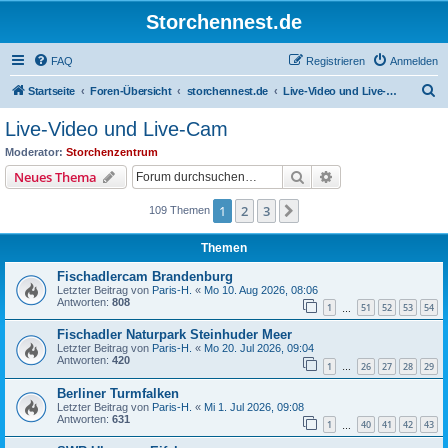
Storchennest.de
FAQ
Registrieren
Anmelden
S
Startseite
Foren-Übersicht
storchennest.de
Live-Video und Live-Cam
u
Live-Video und Live-Cam
c
Moderator:
Storchenzentrum
h
Suche
Erweiterte Suche
Neues Thema
e
1
2
3
Nächste
109 Themen
Themen
Fischadlercam Brandenburg
Letzter Beitrag von
Paris-H.
«
Mo 10. Aug 2026, 08:06
Antworten:
808
1
51
52
53
54
…
Fischadler Naturpark Steinhuder Meer
Letzter Beitrag von
Paris-H.
«
Mo 20. Jul 2026, 09:04
Antworten:
420
1
26
27
28
29
…
Berliner Turmfalken
Letzter Beitrag von
Paris-H.
«
Mi 1. Jul 2026, 09:08
Antworten:
631
1
40
41
42
43
…