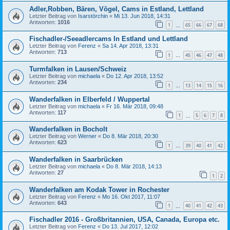
Adler,Robben, Bären, Vögel, Cams in Estland, Lettland
Letzter Beitrag von
Isarstörchin
«
Mi 13. Jun 2018, 14:31
Antworten:
1016
1
65
66
67
68
…
Fischadler-/Seeadlercams In Estland und Lettland
Letzter Beitrag von
Ferenz
«
Sa 14. Apr 2018, 13:31
Antworten:
713
1
45
46
47
48
…
Turmfalken in Lausen/Schweiz
Letzter Beitrag von
michaela
«
Do 12. Apr 2018, 13:52
Antworten:
234
1
13
14
15
16
…
Wanderfalken in Elberfeld / Wuppertal
Letzter Beitrag von
michaela
«
Fr 16. Mär 2018, 09:48
Antworten:
117
1
5
6
7
8
…
Wanderfalken in Bocholt
Letzter Beitrag von
Werner
«
Do 8. Mär 2018, 20:30
Antworten:
623
1
39
40
41
42
…
Wanderfalken in Saarbrücken
Letzter Beitrag von
michaela
«
Do 8. Mär 2018, 14:13
Antworten:
27
1
2
Wanderfalken am Kodak Tower in Rochester
Letzter Beitrag von
Ferenz
«
Mo 16. Okt 2017, 11:07
Antworten:
643
1
40
41
42
43
…
Fischadler 2016 - Großbritannien, USA, Canada, Europa etc.
Letzter Beitrag von
Ferenz
«
Do 13. Jul 2017, 12:02