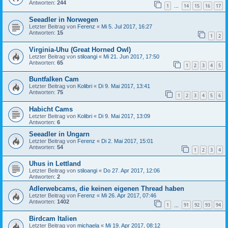
Antworten:
244
1
14
15
16
17
…
Seeadler in Norwegen
Letzter Beitrag von
Ferenz
«
Mi 5. Jul 2017, 16:27
Antworten:
15
1
2
Virginia-Uhu (Great Horned Owl)
Letzter Beitrag von
stiloangi
«
Mi 21. Jun 2017, 17:50
Antworten:
65
1
2
3
4
5
Buntfalken Cam
Letzter Beitrag von
Kolibri
«
Di 9. Mai 2017, 13:41
Antworten:
75
1
2
3
4
5
6
Habicht Cams
Letzter Beitrag von
Kolibri
«
Di 9. Mai 2017, 13:09
Antworten:
6
Seeadler in Ungarn
Letzter Beitrag von
Ferenz
«
Di 2. Mai 2017, 15:01
Antworten:
54
1
2
3
4
Uhus in Lettland
Letzter Beitrag von
stiloangi
«
Do 27. Apr 2017, 12:06
Antworten:
2
Adlerwebcams, die keinen eigenen Thread haben
Letzter Beitrag von
Ferenz
«
Mi 26. Apr 2017, 07:46
Antworten:
1402
1
91
92
93
94
…
Birdcam Italien
Letzter Beitrag von
michaela
«
Mi 19. Apr 2017, 08:12