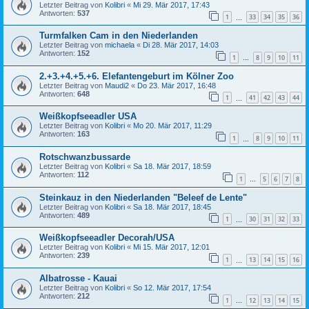
Letzter Beitrag von
Kolibri
«
Mi 29. Mär 2017, 17:43
Antworten:
537
1
33
34
35
36
…
Turmfalken Cam in den Niederlanden
Letzter Beitrag von
michaela
«
Di 28. Mär 2017, 14:03
Antworten:
152
1
8
9
10
11
…
2.+3.+4.+5.+6. Elefantengeburt im Kölner Zoo
Letzter Beitrag von
Maudi2
«
Do 23. Mär 2017, 16:48
Antworten:
648
1
41
42
43
44
…
Weißkopfseeadler USA
Letzter Beitrag von
Kolibri
«
Mo 20. Mär 2017, 11:29
Antworten:
163
1
8
9
10
11
…
Rotschwanzbussarde
Letzter Beitrag von
Kolibri
«
Sa 18. Mär 2017, 18:59
Antworten:
112
1
5
6
7
8
…
Steinkauz in den Niederlanden "Beleef de Lente"
Letzter Beitrag von
Kolibri
«
Sa 18. Mär 2017, 18:45
Antworten:
489
1
30
31
32
33
…
Weißkopfseeadler Decorah/USA
Letzter Beitrag von
Kolibri
«
Mi 15. Mär 2017, 12:01
Antworten:
239
1
13
14
15
16
…
Albatrosse - Kauai
Letzter Beitrag von
Kolibri
«
So 12. Mär 2017, 17:54
Antworten:
212
1
12
13
14
15
…