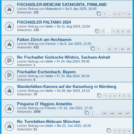
FISCHADLER-WEBCAM SATAKUNTA, FINNLAND
Letzter Beitrag von
Malewitsch
«
Sa 5. Apr 2025, 16:40
Antworten:
116
1
5
6
7
8
…
FISCHADLER PALTAMO 2024
Letzter Beitrag von
Idefix
«
So 11. Aug 2024, 13:04
Antworten:
135
1
7
8
9
10
…
Falken Zürich am Hochkamin
Letzter Beitrag von
Ferenz
«
So 9. Jun 2024, 12:25
Antworten:
432
1
26
27
28
29
…
Re: Fischadler Goitzsche Wildnis, Sachsen-Anhalt
Letzter Beitrag von
Idefix
«
Fr 24. Mai 2024, 09:40
Antworten:
1
Fischadler Eschenbach, Bayern
Letzter Beitrag von
Idefix
«
Fr 24. Mai 2024, 09:34
Antworten:
6
Wanderfalken-Kamera auf der Kaiserburg in Nürnberg
Letzter Beitrag von
Idefix
«
So 28. Apr 2024, 14:13
Antworten:
75
1
2
3
4
5
6
Pinguine O' Higgins Antarktis
Letzter Beitrag von
Ferenz
«
Fr 22. Jan 2021, 17:33
Antworten:
3696
1
244
245
246
247
…
Re: Turmfalken-Webcam München
Letzter Beitrag von
Idefix
«
Mo 22. Jun 2020, 18:20
Antworten:
51
1
2
3
4