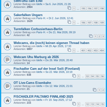
SWR-Uhu cam Eifel
Letzter Beitrag von
Idefix
«
Sa 6. Jun 2026, 21:26
Antworten:
2964
1
195
196
197
198
…
Sakerfalken Ungarn
Letzter Beitrag von
Paris-H.
«
Di 2. Jun 2026, 12:41
Antworten:
1629
1
106
107
108
109
…
Turmfalken Corbusierhaus-Berlin
Letzter Beitrag von
Paris-H.
«
Do 21. Mai 2026, 09:19
Antworten:
42
1
2
3
Webcams, die (noch) keinen eigenen Thread haben
Letzter Beitrag von
Idefix
«
Mi 29. Apr 2026, 17:33
Antworten:
6807
1
451
452
453
454
…
Webcam Uhu Marburg ab 2026
Letzter Beitrag von
Idefix
«
Do 26. Mär 2026, 20:40
Antworten:
14
Fischadler Cam auf der Insel Seili (Finnland)
Letzter Beitrag von
Idefix
«
So 22. Mär 2026, 10:19
Antworten:
838
1
53
54
55
56
…
OT Live-Cams Eisenbahn
Letzter Beitrag von
Idefix
«
Do 12. Mär 2026, 21:01
Antworten:
21
1
2
FISCHADLER PALTAMO FINNLAND 2025
Letzter Beitrag von
Idefix
«
Fr 19. Sep 2025, 17:12
Antworten:
215
1
12
13
14
15
…