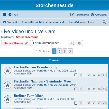
Storchennest.de
FAQ
Registrieren
Anmelden
S
Startseite
Foren-Übersicht
storchennest.de
Live-Video und Live-Cam
u
Live-Video und Live-Cam
c
Moderator:
Storchenzentrum
h
Suche
Erweiterte Suche
Neues Thema
e
1
2
3
Nächste
109 Themen
Themen
Fischadlercam Brandenburg
Letzter Beitrag von
Paris-H.
«
Mo 3. Aug 2026, 12:25
Antworten:
806
1
51
52
53
54
…
Fischadler Naturpark Steinhuder Meer
Letzter Beitrag von
Paris-H.
«
Mo 20. Jul 2026, 09:04
Antworten:
420
1
26
27
28
29
…
Berliner Turmfalken
Letzter Beitrag von
Paris-H.
«
Mi 1. Jul 2026, 09:08
Antworten:
631
1
40
41
42
43
…