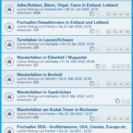
Adler,Robben, Bären, Vögel, Cams in Estland, Lettland
Letzter Beitrag von
Isarstörchin
«
Mi 13. Jun 2018, 14:31
Antworten:
1016
1
65
66
67
68
…
Fischadler-/Seeadlercams In Estland und Lettland
Letzter Beitrag von
Ferenz
«
Sa 14. Apr 2018, 13:31
Antworten:
713
1
45
46
47
48
…
Turmfalken in Lausen/Schweiz
Letzter Beitrag von
michaela
«
Do 12. Apr 2018, 13:52
Antworten:
234
1
13
14
15
16
…
Wanderfalken in Elberfeld / Wuppertal
Letzter Beitrag von
michaela
«
Fr 16. Mär 2018, 09:48
Antworten:
117
1
5
6
7
8
…
Wanderfalken in Bocholt
Letzter Beitrag von
Werner
«
Do 8. Mär 2018, 20:30
Antworten:
623
1
39
40
41
42
…
Wanderfalken in Saarbrücken
Letzter Beitrag von
michaela
«
Do 8. Mär 2018, 14:13
Antworten:
27
1
2
Wanderfalken am Kodak Tower in Rochester
Letzter Beitrag von
Ferenz
«
Mo 16. Okt 2017, 11:07
Antworten:
643
1
40
41
42
43
…
Fischadler 2016 - Großbritannien, USA, Canada, Europa etc.
Letzter Beitrag von
Ferenz
«
Do 13. Jul 2017, 12:02