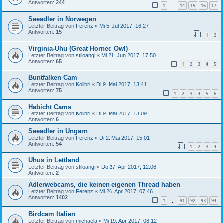
Antworten:
244
1
14
15
16
17
…
Seeadler in Norwegen
Letzter Beitrag von
Ferenz
«
Mi 5. Jul 2017, 16:27
Antworten:
15
1
2
Virginia-Uhu (Great Horned Owl)
Letzter Beitrag von
stiloangi
«
Mi 21. Jun 2017, 17:50
Antworten:
65
1
2
3
4
5
Buntfalken Cam
Letzter Beitrag von
Kolibri
«
Di 9. Mai 2017, 13:41
Antworten:
75
1
2
3
4
5
6
Habicht Cams
Letzter Beitrag von
Kolibri
«
Di 9. Mai 2017, 13:09
Antworten:
6
Seeadler in Ungarn
Letzter Beitrag von
Ferenz
«
Di 2. Mai 2017, 15:01
Antworten:
54
1
2
3
4
Uhus in Lettland
Letzter Beitrag von
stiloangi
«
Do 27. Apr 2017, 12:06
Antworten:
2
Adlerwebcams, die keinen eigenen Thread haben
Letzter Beitrag von
Ferenz
«
Mi 26. Apr 2017, 07:46
Antworten:
1402
1
91
92
93
94
…
Birdcam Italien
Letzter Beitrag von
michaela
«
Mi 19. Apr 2017, 08:12