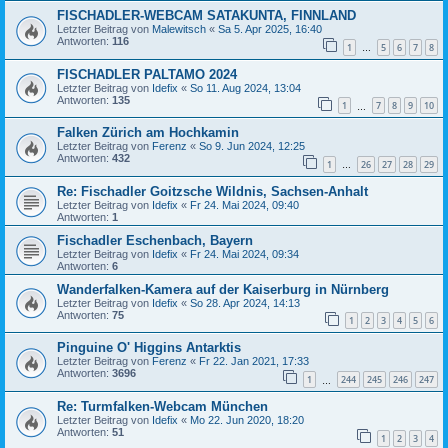
FISCHADLER-WEBCAM SATAKUNTA, FINNLAND
Letzter Beitrag von
Malewitsch
«
Sa 5. Apr 2025, 16:40
Antworten:
116
1
5
6
7
8
…
FISCHADLER PALTAMO 2024
Letzter Beitrag von
Idefix
«
So 11. Aug 2024, 13:04
Antworten:
135
1
7
8
9
10
…
Falken Zürich am Hochkamin
Letzter Beitrag von
Ferenz
«
So 9. Jun 2024, 12:25
Antworten:
432
1
26
27
28
29
…
Re: Fischadler Goitzsche Wildnis, Sachsen-Anhalt
Letzter Beitrag von
Idefix
«
Fr 24. Mai 2024, 09:40
Antworten:
1
Fischadler Eschenbach, Bayern
Letzter Beitrag von
Idefix
«
Fr 24. Mai 2024, 09:34
Antworten:
6
Wanderfalken-Kamera auf der Kaiserburg in Nürnberg
Letzter Beitrag von
Idefix
«
So 28. Apr 2024, 14:13
Antworten:
75
1
2
3
4
5
6
Pinguine O' Higgins Antarktis
Letzter Beitrag von
Ferenz
«
Fr 22. Jan 2021, 17:33
Antworten:
3696
1
244
245
246
247
…
Re: Turmfalken-Webcam München
Letzter Beitrag von
Idefix
«
Mo 22. Jun 2020, 18:20
Antworten:
51
1
2
3
4