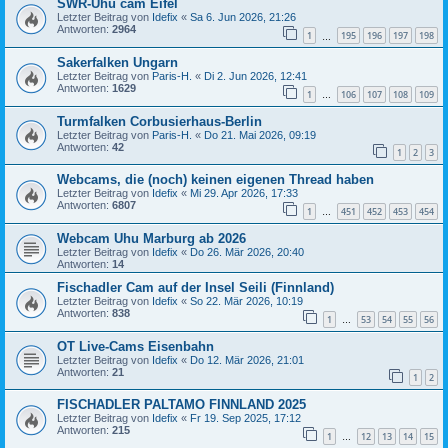
SWR-Uhu cam Eifel
Letzter Beitrag von
Idefix
«
Sa 6. Jun 2026, 21:26
Antworten:
2964
1
195
196
197
198
…
Sakerfalken Ungarn
Letzter Beitrag von
Paris-H.
«
Di 2. Jun 2026, 12:41
Antworten:
1629
1
106
107
108
109
…
Turmfalken Corbusierhaus-Berlin
Letzter Beitrag von
Paris-H.
«
Do 21. Mai 2026, 09:19
Antworten:
42
1
2
3
Webcams, die (noch) keinen eigenen Thread haben
Letzter Beitrag von
Idefix
«
Mi 29. Apr 2026, 17:33
Antworten:
6807
1
451
452
453
454
…
Webcam Uhu Marburg ab 2026
Letzter Beitrag von
Idefix
«
Do 26. Mär 2026, 20:40
Antworten:
14
Fischadler Cam auf der Insel Seili (Finnland)
Letzter Beitrag von
Idefix
«
So 22. Mär 2026, 10:19
Antworten:
838
1
53
54
55
56
…
OT Live-Cams Eisenbahn
Letzter Beitrag von
Idefix
«
Do 12. Mär 2026, 21:01
Antworten:
21
1
2
FISCHADLER PALTAMO FINNLAND 2025
Letzter Beitrag von
Idefix
«
Fr 19. Sep 2025, 17:12
Antworten:
215
1
12
13
14
15
…