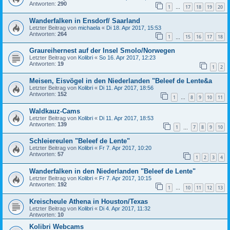
Antworten:
290
1
17
18
19
20
…
Wanderfalken in Ensdorf/ Saarland
Letzter Beitrag von
michaela
«
Di 18. Apr 2017, 15:53
Antworten:
264
1
15
16
17
18
…
Graureihernest auf der Insel Smolo/Norwegen
Letzter Beitrag von
Kolibri
«
So 16. Apr 2017, 12:23
Antworten:
19
1
2
Meisen, Eisvögel in den Niederlanden "Beleef de Lente&a
Letzter Beitrag von
Kolibri
«
Di 11. Apr 2017, 18:56
Antworten:
152
1
8
9
10
11
…
Waldkauz-Cams
Letzter Beitrag von
Kolibri
«
Di 11. Apr 2017, 18:53
Antworten:
139
1
7
8
9
10
…
Schleiereulen "Beleef de Lente"
Letzter Beitrag von
Kolibri
«
Fr 7. Apr 2017, 10:20
Antworten:
57
1
2
3
4
Wanderfalken in den Niederlanden "Beleef de Lente"
Letzter Beitrag von
Kolibri
«
Fr 7. Apr 2017, 10:15
Antworten:
192
1
10
11
12
13
…
Kreischeule Athena in Houston/Texas
Letzter Beitrag von
Kolibri
«
Di 4. Apr 2017, 11:32
Antworten:
10
Kolibri Webcams