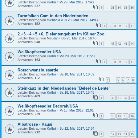
Letzter Beitrag von
Kolibri
«
Mi 29. Mär 2017, 17:43
Antworten:
537
1
33
34
35
36
…
Turmfalken Cam in den Niederlanden
Letzter Beitrag von
michaela
«
Di 28. Mär 2017, 14:03
Antworten:
152
1
8
9
10
11
…
2.+3.+4.+5.+6. Elefantengeburt im Kölner Zoo
Letzter Beitrag von
Maudi2
«
Do 23. Mär 2017, 16:48
Antworten:
648
1
41
42
43
44
…
Weißkopfseeadler USA
Letzter Beitrag von
Kolibri
«
Mo 20. Mär 2017, 11:29
Antworten:
163
1
8
9
10
11
…
Rotschwanzbussarde
Letzter Beitrag von
Kolibri
«
Sa 18. Mär 2017, 18:59
Antworten:
112
1
5
6
7
8
…
Steinkauz in den Niederlanden "Beleef de Lente"
Letzter Beitrag von
Kolibri
«
Sa 18. Mär 2017, 18:45
Antworten:
489
1
30
31
32
33
…
Weißkopfseeadler Decorah/USA
Letzter Beitrag von
Kolibri
«
Mi 15. Mär 2017, 12:01
Antworten:
239
1
13
14
15
16
…
Albatrosse - Kauai
Letzter Beitrag von
Kolibri
«
So 12. Mär 2017, 17:54
Antworten:
212
1
12
13
14
15
…