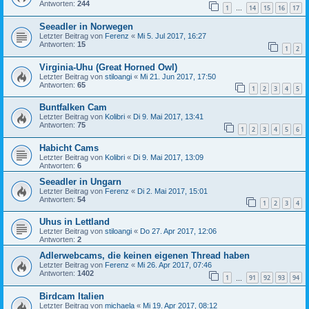
Antworten:
244
1
14
15
16
17
…
Seeadler in Norwegen
Letzter Beitrag von
Ferenz
«
Mi 5. Jul 2017, 16:27
Antworten:
15
1
2
Virginia-Uhu (Great Horned Owl)
Letzter Beitrag von
stiloangi
«
Mi 21. Jun 2017, 17:50
Antworten:
65
1
2
3
4
5
Buntfalken Cam
Letzter Beitrag von
Kolibri
«
Di 9. Mai 2017, 13:41
Antworten:
75
1
2
3
4
5
6
Habicht Cams
Letzter Beitrag von
Kolibri
«
Di 9. Mai 2017, 13:09
Antworten:
6
Seeadler in Ungarn
Letzter Beitrag von
Ferenz
«
Di 2. Mai 2017, 15:01
Antworten:
54
1
2
3
4
Uhus in Lettland
Letzter Beitrag von
stiloangi
«
Do 27. Apr 2017, 12:06
Antworten:
2
Adlerwebcams, die keinen eigenen Thread haben
Letzter Beitrag von
Ferenz
«
Mi 26. Apr 2017, 07:46
Antworten:
1402
1
91
92
93
94
…
Birdcam Italien
Letzter Beitrag von
michaela
«
Mi 19. Apr 2017, 08:12