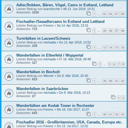
Adler,Robben, Bären, Vögel, Cams in Estland, Lettland
Letzter Beitrag von
Isarstörchin
«
Mi 13. Jun 2018, 14:31
Antworten:
1016
1
65
66
67
68
…
Fischadler-/Seeadlercams In Estland und Lettland
Letzter Beitrag von
Ferenz
«
Sa 14. Apr 2018, 13:31
Antworten:
713
1
45
46
47
48
…
Turmfalken in Lausen/Schweiz
Letzter Beitrag von
michaela
«
Do 12. Apr 2018, 13:52
Antworten:
234
1
13
14
15
16
…
Wanderfalken in Elberfeld / Wuppertal
Letzter Beitrag von
michaela
«
Fr 16. Mär 2018, 09:48
Antworten:
117
1
5
6
7
8
…
Wanderfalken in Bocholt
Letzter Beitrag von
Werner
«
Do 8. Mär 2018, 20:30
Antworten:
623
1
39
40
41
42
…
Wanderfalken in Saarbrücken
Letzter Beitrag von
michaela
«
Do 8. Mär 2018, 14:13
Antworten:
27
1
2
Wanderfalken am Kodak Tower in Rochester
Letzter Beitrag von
Ferenz
«
Mo 16. Okt 2017, 11:07
Antworten:
643
1
40
41
42
43
…
Fischadler 2016 - Großbritannien, USA, Canada, Europa etc.
Letzter Beitrag von
Ferenz
«
Do 13. Jul 2017, 12:02