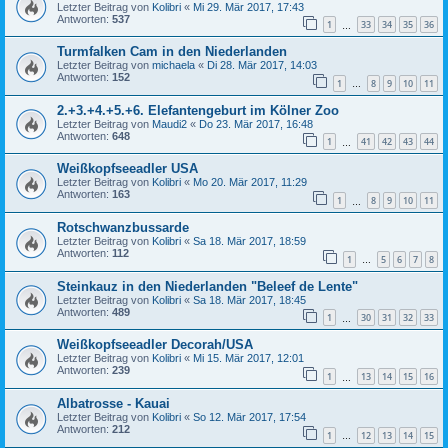
Letzter Beitrag von
Kolibri
«
Mi 29. Mär 2017, 17:43
Antworten:
537
1
33
34
35
36
…
Turmfalken Cam in den Niederlanden
Letzter Beitrag von
michaela
«
Di 28. Mär 2017, 14:03
Antworten:
152
1
8
9
10
11
…
2.+3.+4.+5.+6. Elefantengeburt im Kölner Zoo
Letzter Beitrag von
Maudi2
«
Do 23. Mär 2017, 16:48
Antworten:
648
1
41
42
43
44
…
Weißkopfseeadler USA
Letzter Beitrag von
Kolibri
«
Mo 20. Mär 2017, 11:29
Antworten:
163
1
8
9
10
11
…
Rotschwanzbussarde
Letzter Beitrag von
Kolibri
«
Sa 18. Mär 2017, 18:59
Antworten:
112
1
5
6
7
8
…
Steinkauz in den Niederlanden "Beleef de Lente"
Letzter Beitrag von
Kolibri
«
Sa 18. Mär 2017, 18:45
Antworten:
489
1
30
31
32
33
…
Weißkopfseeadler Decorah/USA
Letzter Beitrag von
Kolibri
«
Mi 15. Mär 2017, 12:01
Antworten:
239
1
13
14
15
16
…
Albatrosse - Kauai
Letzter Beitrag von
Kolibri
«
So 12. Mär 2017, 17:54
Antworten:
212
1
12
13
14
15
…