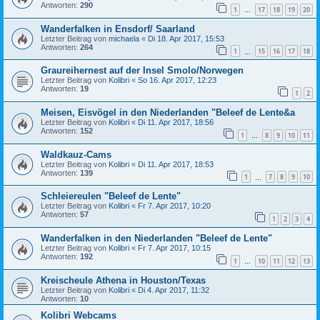
Antworten:
290
1
17
18
19
20
…
Wanderfalken in Ensdorf/ Saarland
Letzter Beitrag von
michaela
«
Di 18. Apr 2017, 15:53
Antworten:
264
1
15
16
17
18
…
Graureihernest auf der Insel Smolo/Norwegen
Letzter Beitrag von
Kolibri
«
So 16. Apr 2017, 12:23
Antworten:
19
1
2
Meisen, Eisvögel in den Niederlanden "Beleef de Lente&a
Letzter Beitrag von
Kolibri
«
Di 11. Apr 2017, 18:56
Antworten:
152
1
8
9
10
11
…
Waldkauz-Cams
Letzter Beitrag von
Kolibri
«
Di 11. Apr 2017, 18:53
Antworten:
139
1
7
8
9
10
…
Schleiereulen "Beleef de Lente"
Letzter Beitrag von
Kolibri
«
Fr 7. Apr 2017, 10:20
Antworten:
57
1
2
3
4
Wanderfalken in den Niederlanden "Beleef de Lente"
Letzter Beitrag von
Kolibri
«
Fr 7. Apr 2017, 10:15
Antworten:
192
1
10
11
12
13
…
Kreischeule Athena in Houston/Texas
Letzter Beitrag von
Kolibri
«
Di 4. Apr 2017, 11:32
Antworten:
10
Kolibri Webcams