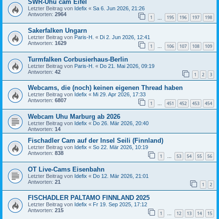
SWR-Uhu cam Eifel
Letzter Beitrag von
Idefix
«
Sa 6. Jun 2026, 21:26
Antworten:
2964
1
195
196
197
198
…
Sakerfalken Ungarn
Letzter Beitrag von
Paris-H.
«
Di 2. Jun 2026, 12:41
Antworten:
1629
1
106
107
108
109
…
Turmfalken Corbusierhaus-Berlin
Letzter Beitrag von
Paris-H.
«
Do 21. Mai 2026, 09:19
Antworten:
42
1
2
3
Webcams, die (noch) keinen eigenen Thread haben
Letzter Beitrag von
Idefix
«
Mi 29. Apr 2026, 17:33
Antworten:
6807
1
451
452
453
454
…
Webcam Uhu Marburg ab 2026
Letzter Beitrag von
Idefix
«
Do 26. Mär 2026, 20:40
Antworten:
14
Fischadler Cam auf der Insel Seili (Finnland)
Letzter Beitrag von
Idefix
«
So 22. Mär 2026, 10:19
Antworten:
838
1
53
54
55
56
…
OT Live-Cams Eisenbahn
Letzter Beitrag von
Idefix
«
Do 12. Mär 2026, 21:01
Antworten:
21
1
2
FISCHADLER PALTAMO FINNLAND 2025
Letzter Beitrag von
Idefix
«
Fr 19. Sep 2025, 17:12
Antworten:
215
1
12
13
14
15
…