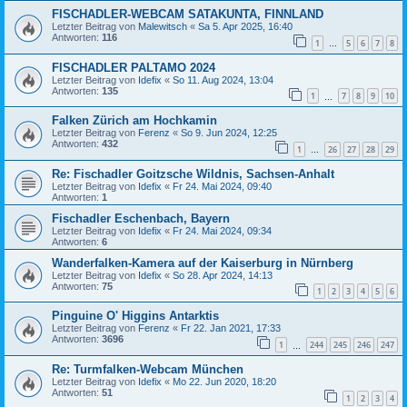
FISCHADLER-WEBCAM SATAKUNTA, FINNLAND
Letzter Beitrag von
Malewitsch
«
Sa 5. Apr 2025, 16:40
Antworten:
116
1
5
6
7
8
…
FISCHADLER PALTAMO 2024
Letzter Beitrag von
Idefix
«
So 11. Aug 2024, 13:04
Antworten:
135
1
7
8
9
10
…
Falken Zürich am Hochkamin
Letzter Beitrag von
Ferenz
«
So 9. Jun 2024, 12:25
Antworten:
432
1
26
27
28
29
…
Re: Fischadler Goitzsche Wildnis, Sachsen-Anhalt
Letzter Beitrag von
Idefix
«
Fr 24. Mai 2024, 09:40
Antworten:
1
Fischadler Eschenbach, Bayern
Letzter Beitrag von
Idefix
«
Fr 24. Mai 2024, 09:34
Antworten:
6
Wanderfalken-Kamera auf der Kaiserburg in Nürnberg
Letzter Beitrag von
Idefix
«
So 28. Apr 2024, 14:13
Antworten:
75
1
2
3
4
5
6
Pinguine O' Higgins Antarktis
Letzter Beitrag von
Ferenz
«
Fr 22. Jan 2021, 17:33
Antworten:
3696
1
244
245
246
247
…
Re: Turmfalken-Webcam München
Letzter Beitrag von
Idefix
«
Mo 22. Jun 2020, 18:20
Antworten:
51
1
2
3
4