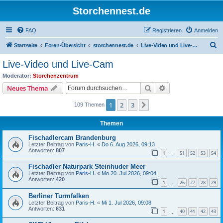
Storchennest.de
FAQ
Registrieren
Anmelden
S
Startseite
Foren-Übersicht
storchennest.de
Live-Video und Live-Cam
u
Live-Video und Live-Cam
c
Moderator:
Storchenzentrum
h
Suche
Erweiterte Suche
Neues Thema
e
1
2
3
Nächste
109 Themen
Themen
Fischadlercam Brandenburg
Letzter Beitrag von
Paris-H.
«
Do 6. Aug 2026, 09:13
Antworten:
807
1
51
52
53
54
…
Fischadler Naturpark Steinhuder Meer
Letzter Beitrag von
Paris-H.
«
Mo 20. Jul 2026, 09:04
Antworten:
420
1
26
27
28
29
…
Berliner Turmfalken
Letzter Beitrag von
Paris-H.
«
Mi 1. Jul 2026, 09:08
Antworten:
631
1
40
41
42
43
…