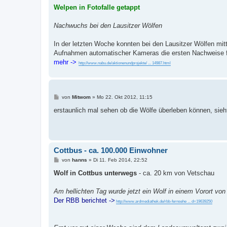
i
Welpen in Fotofalle getappt
t
r
a
Nachwuchs bei den Lausitzer Wölfen
g
In der letzten Woche konnten bei den Lausitzer Wölfen mit
Aufnahmen automatischer Kameras die ersten Nachweise 
mehr ->
http://www.nabu.de/aktionenundprojekte/ ... 14987.html
B
von
Mitwom
»
Mo 22. Okt 2012, 11:15
e
i
erstaunlich mal sehen ob die Wölfe überleben können, sieh
t
r
a
g
Cottbus - ca. 100.000 Einwohner
B
von
hanns
»
Di 11. Feb 2014, 22:52
e
i
Wolf in Cottbus unterwegs
- ca. 20 km von Vetschau
t
r
a
Am hellichten Tag wurde jetzt ein Wolf in einem Vorort vo
g
Der RBB berichtet ->
http://www.ardmediathek.de/rbb-fernsehe ... d=19639250