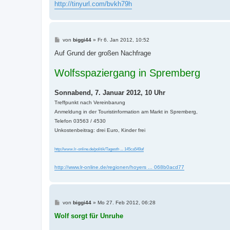
http://tinyurl.com/bvkh79h
B
von
biggi44
»
Fr 6. Jan 2012, 10:52
e
i
Auf Grund der großen Nachfrage
t
r
Wolfsspaziergang in Spremberg
a
g
Sonnabend, 7. Januar 2012, 10 Uhr
Treffpunkt nach Vereinbarung
Anmeldung in der Touristinformation am Markt in Spremberg,
Telefon 03563 / 4530
Unkostenbeitrag: drei Euro, Kinder frei
http://www.lr-online.de/politik/Tagesth ... 145ca549af
http://www.lr-online.de/regionen/hoyers ... 068b0acd77
B
von
biggi44
»
Mo 27. Feb 2012, 06:28
e
i
Wolf sorgt für Unruhe
t
r