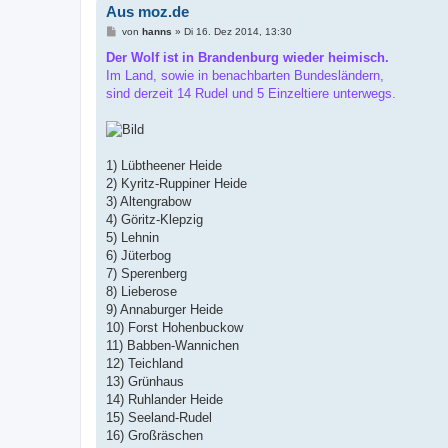
Aus moz.de
B
von
hanns
»
Di 16. Dez 2014, 13:30
e
i
Der Wolf ist in Brandenburg wieder heimisch.
t
Im Land, sowie in benachbarten Bundesländern,
r
a
sind derzeit 14 Rudel und 5 Einzeltiere unterwegs.
g
1) Lübtheener Heide
2) Kyritz-Ruppiner Heide
3) Altengrabow
4) Göritz-Klepzig
5) Lehnin
6) Jüterbog
7) Sperenberg
8) Lieberose
9) Annaburger Heide
10) Forst Hohenbuckow
11) Babben-Wannichen
12) Teichland
13) Grünhaus
14) Ruhlander Heide
15) Seeland-Rudel
16) Großräschen