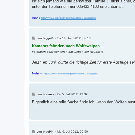
a
Ist sich jemand wie die Zerkwitzer Familie J. nicht sicher
g
unter der Telefonnummer 035433 4100 erreichbar ist.
mehr ->
http://www.lr-online.de/regionen/luebbe ... d13a06ca69
B
von
biggi44
»
Sa 16. Jun 2012, 06:13
e
i
Kameras fahnden nach Wolfswelpen
t
Fotofallen dokumentieren das Leben der Raubtiere
r
a
g
Jetzt, im Juni, dürfte die richtige Zeit für erste Ausflüge se
Mehr ->
http://www.lr-online.de/regionen/spremb ... sceojpfdk0
B
von
hudano
»
Do 5. Jul 2012, 13:39
e
i
Eigentlich eine tolle Sache finde ich, wenn den Wölfen a
t
r
a
g
B
von
biggi44
»
Mo 9. Jul 2012, 06:50
e