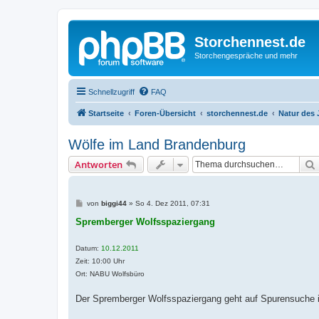
Storchennest.de
Storchengespräche und mehr
Schnellzugriff
FAQ
Startseite
Foren-Übersicht
storchennest.de
Natur des 
Wölfe im Land Brandenburg
Antworten
B
von
biggi44
»
So 4. Dez 2011, 07:31
e
i
Spremberger Wolfsspaziergang
t
r
a
Datum:
10.12.2011
g
Zeit: 10:00 Uhr
Ort: NABU Wolfsbüro
Der Spremberger Wolfsspaziergang geht auf Spurensuche i