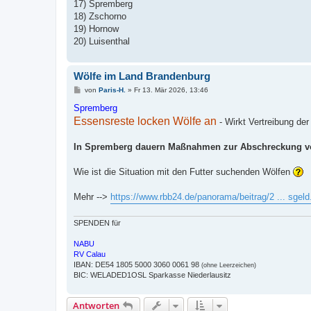
17) Spremberg
18) Zschorno
19) Hornow
20) Luisenthal
Wölfe im Land Brandenburg
B
von
Paris-H.
»
Fr 13. Mär 2026, 13:46
e
i
Spremberg
t
Essensreste locken Wölfe an
- Wirkt Vertreibung der
r
a
g
In Spremberg dauern Maßnahmen zur Abschreckung von
Wie ist die Situation mit den Futter suchenden Wölfen
Mehr -->
https://www.rbb24.de/panorama/beitrag/2 ... sgeld
SPENDEN für
NABU
RV Calau
IBAN: DE54 1805 5000 3060 0061 98
(ohne Leerzeichen)
BIC: WELADED1OSL Sparkasse Niederlausitz
Antworten