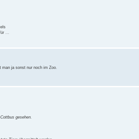
tels
für …
t man ja sonst nur noch im Zoo.
n Cottbus gesehen.