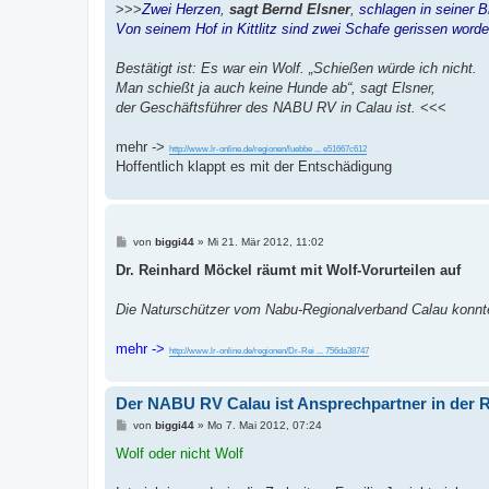
a
>>>
Zwei Herzen
,
sagt Bernd Elsner
,
schlagen in seiner B
g
Von seinem Hof in Kittlitz sind zwei Schafe gerissen worde
Bestätigt ist: Es war ein Wolf. „Schießen würde ich nicht.
Man schießt ja auch keine Hunde ab“, sagt Elsner,
der Geschäftsführer des NABU RV in Calau ist.
<<<
mehr ->
http://www.lr-online.de/regionen/luebbe ... e51667c612
Hoffentlich klappt es mit der Entschädigung
B
von
biggi44
»
Mi 21. Mär 2012, 11:02
e
i
Dr. Reinhard Möckel räumt mit Wolf-Vorurteilen auf
t
r
a
Die Naturschützer vom Nabu-Regionalverband Calau konnte 
g
mehr ->
http://www.lr-online.de/regionen/Dr-Rei ... 756da38747
Der NABU RV Calau ist Ansprechpartner in der 
B
von
biggi44
»
Mo 7. Mai 2012, 07:24
e
i
Wolf oder nicht Wolf
t
r