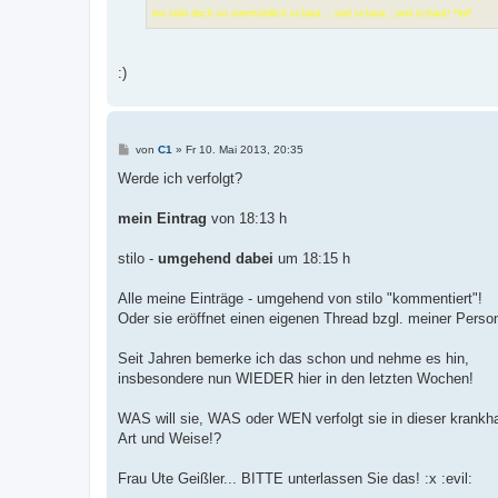
wo stilo doch so unermüdlich schaut... und schaut...und schaut! *lol*
:)
B
von
C1
»
Fr 10. Mai 2013, 20:35
e
i
Werde ich verfolgt?
t
r
a
mein Eintrag
von 18:13 h
g
stilo -
umgehend dabei
um 18:15 h
Alle meine Einträge - umgehend von stilo "kommentiert"!
Oder sie eröffnet einen eigenen Thread bzgl. meiner Perso
Seit Jahren bemerke ich das schon und nehme es hin,
insbesondere nun WIEDER hier in den letzten Wochen!
WAS will sie, WAS oder WEN verfolgt sie in dieser krankh
Art und Weise!?
Frau Ute Geißler... BITTE unterlassen Sie das! :x :evil: