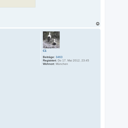
N
a
c
h
o
b
e
C1
n
Beiträge:
3463
Registriert:
Do 17. Mai 2012, 23:45
Wohnort:
München