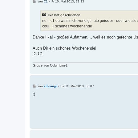
B
von
C1
»
Fr 10. Mai 2013, 22:33
e
i
t
Ilka hat geschrieben:
r
a
nein c1 du wirst nicht verfolgt - ute geissler - oder wie si
g
coul _!! schönes wochenende
Danke Ilka! - großes Aufatmen..., weil es noch gerechte Us
Auch Dir ein schönes Wochenende!
lG C1
Grüße von Columbine1
B
von
stiloangi
»
Sa 11. Mai 2013, 06:07
e
i
:)
t
r
a
g