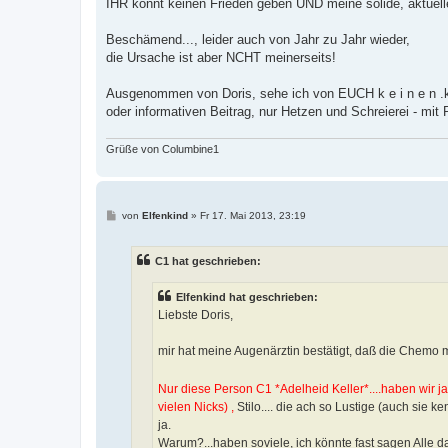
IHR könnt keinen Frieden geben UND meine solide, aktuell
Beschämend..., leider auch von Jahr zu Jahr wieder,
die Ursache ist aber NCHT meinerseits!
Ausgenommen von Doris, sehe ich von EUCH k e i n e n .k
oder informativen Beitrag, nur Hetzen und Schreierei - mit 
Grüße von Columbine1
B
von
Elfenkind
»
Fr 17. Mai 2013, 23:19
e
i
t
C1 hat geschrieben:
r
a
g
Elfenkind hat geschrieben:
Liebste Doris,
mir hat meine Augenärztin bestätigt, daß die Chemo m
Nur diese Person C1 *Adelheid Keller*....haben wir ja
vielen Nicks) ,
Stilo.... die ach so Lustige (auch sie 
ja.
Warum?...haben soviele, ich könnte fast sagen Alle