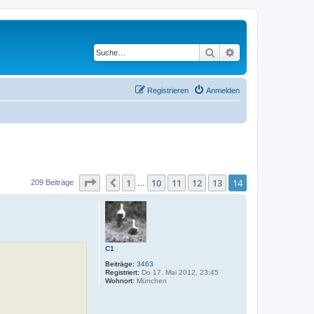
Suche
Erweiterte Suche
Registrieren
Anmelden
Seite
14
von
14
1
10
11
12
13
14
Vorherige
209 Beiträge
…
C1
Beiträge:
3463
Registriert:
Do 17. Mai 2012, 23:45
Wohnort:
München