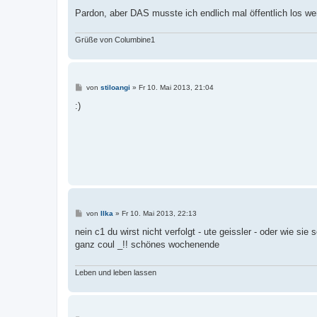
Pardon, aber DAS musste ich endlich mal öffentlich los we
Grüße von Columbine1
B
von
stiloangi
»
Fr 10. Mai 2013, 21:04
e
i
:)
t
r
a
g
B
von
Ilka
»
Fr 10. Mai 2013, 22:13
e
i
nein c1 du wirst nicht verfolgt - ute geissler - oder wie sie
t
ganz coul _!! schönes wochenende
r
a
g
Leben und leben lassen