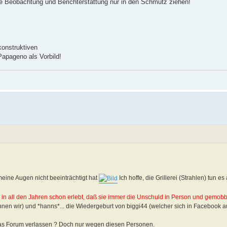
e Beobachtung und Berichterstattung nur in den Schmutz ziehen!
onstruktiven
Papageno als Vorbild!
eine Augen nicht beeinträchtigt hat
Ich hoffe, die Grillerei (Strahlen) tun es 
 in all den Jahren schon erlebt, daß sie immer die Unschuld in Person und gemobbte
kennen wir) und *hanns*... die Wiedergeburt von biggi44 (welcher sich in Facebook au
 das Forum verlassen ? Doch nur wegen diesen Personen.