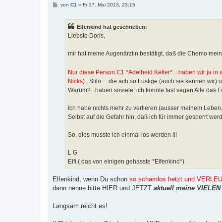
B
von
C1
»
Fr 17. Mai 2013, 23:15
e
i
t
Elfenkind hat geschrieben:
r
a
Liebste Doris,
g
mir hat meine Augenärztin bestätigt, daß die Chemo mein
Nur diese Person C1 *Adelheid Keller*....haben wir ja in 
Nicks) ,
Stilo.... die ach so Lustige (auch sie kennen wir)
Warum?...haben soviele, ich könnte fast sagen Alle das
Ich habe nichts mehr zu verlieren (ausser meinem Leben,
Selbst auf die Gefahr hin, daß ich für immer gesperrt wer
So, dies musste ich einmal los werden !!!
L G
Elfi ( das von einigen gehasste *Elfenkind*)
Elfenkind, wenn Du schon
so schamlos hetzt und VERL
dann nenne bitte HIER und JETZT
aktuell
meine VIELEN 
Langsam reicht es!