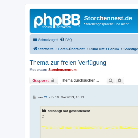
Storchennest.de
Storchengespräche und mehr
Schnellzugriff
FAQ
Startseite
Foren-Übersicht
Rund um's Forum
Sonstig
Thema zur freien Verfügung
Moderator:
Storchenzentrum
Suche
Erweiter
Gesperrt
B
von
C1
»
Fr 10. Mai 2013, 18:13
e
i
t
stiloangi hat geschrieben:
r
a
:)
g
Vielleicht will man herausbekommen, welche Sockenpup