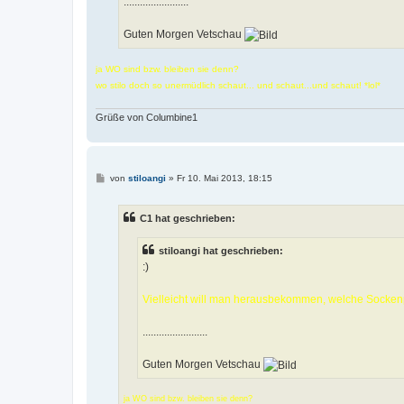
........................
Guten Morgen Vetschau
ja WO sind bzw. bleiben sie denn?
wo stilo doch so unermüdlich schaut... und schaut...und schaut! *lol*
Grüße von Columbine1
B
von
stiloangi
»
Fr 10. Mai 2013, 18:15
e
i
t
C1 hat geschrieben:
r
a
g
stiloangi hat geschrieben:
:)
Vielleicht will man herausbekommen, welche Socken
........................
Guten Morgen Vetschau
ja WO sind bzw. bleiben sie denn?