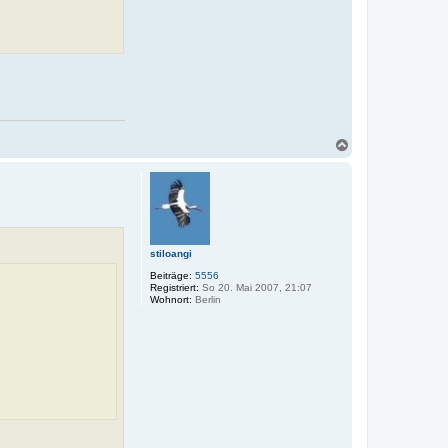
N
a
c
h
o
b
e
n
stiloangi
Beiträge:
5556
Registriert:
So 20. Mai 2007, 21:07
Wohnort:
Berlin