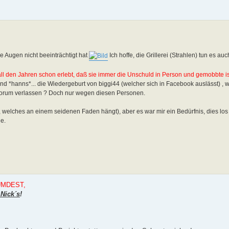
e Augen nicht beeinträchtigt hat
Ich hoffe, die Grillerei (Strahlen) tun es auch
all den Jahren schon erlebt, daß sie immer die Unschuld in Person und gemobbte ist
 und *hanns*... die Wiedergeburt von biggi44 (welcher sich in Facebook auslässt) , w
 Forum verlassen ? Doch nur wegen diesen Personen.
 welches an einem seidenen Faden hängt), aber es war mir ein Bedürfnis, dies los
de.
EUMDEST,
Nick´s
!