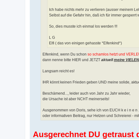
Ich habe nichts mehr zu verlieren (ausser meinem Le
Selbst auf die Gefahr hin, daß ich für immer gesperrt 
So, dies musste ich einmal los werden !!!
L G
Elfi ( das von einigen gehasste *Elfenkind*)
Elfenkind, wenn Du schon
so schamlos hetzt und VERL
dann nenne bitte HIER und JETZT
aktuell
meine VIELEN
Langsam reicht es!
IHR könnt keinen Frieden geben UND meine solide, aktue
Beschämend..., leider auch von Jahr zu Jahr wieder,
die Ursache ist aber NCHT meinerseits!
Ausgenommen von Doris, sehe ich von EUCH k e i n e n .
oder informativen Beitrag, nur Hetzen und Schreierei - mi
Ausgerechnet DU getraust d