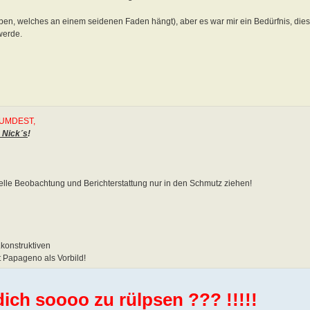
ben, welches an einem seidenen Faden hängt), aber es war mir ein Bedürfnis, dies
werde.
EUMDEST,
 Nick´s
!
lle Beobachtung und Berichterstattung nur in den Schmutz ziehen!
konstruktiven
t Papageno als Vorbild!
ich soooo zu rülpsen ??? !!!!!