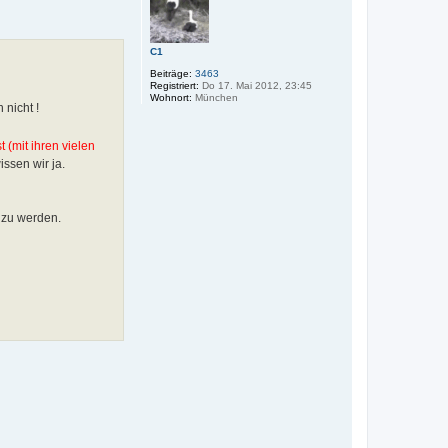
o
b
e
C1
n
Beiträge:
3463
Registriert:
Do 17. Mai 2012, 23:45
Wohnort:
München
 nicht !
 (mit ihren vielen
issen wir ja.
 zu werden.