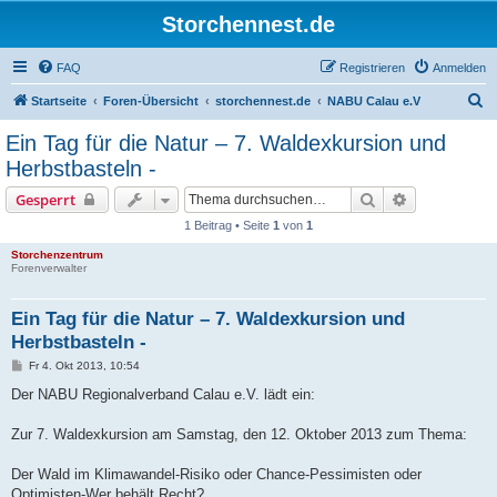
Storchennest.de
FAQ
Registrieren
Anmelden
S
Startseite
Foren-Übersicht
storchennest.de
NABU Calau e.V
u
Ein Tag für die Natur – 7. Waldexkursion und
c
Herbstbasteln -
h
Suche
Erweiterte S
Gesperrt
e
1 Beitrag • Seite
1
von
1
Storchenzentrum
Forenverwalter
Ein Tag für die Natur – 7. Waldexkursion und
Herbstbasteln -
B
Fr 4. Okt 2013, 10:54
e
i
Der NABU Regionalverband Calau e.V. lädt ein:
t
r
a
Zur 7. Waldexkursion am Samstag, den 12. Oktober 2013 zum Thema:
g
Der Wald im Klimawandel-Risiko oder Chance-Pessimisten oder
Optimisten-Wer behält Recht?