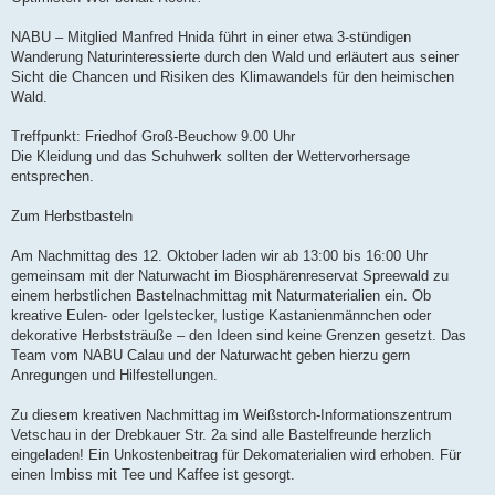
NABU – Mitglied Manfred Hnida führt in einer etwa 3-stündigen
Wanderung Naturinteressierte durch den Wald und erläutert aus seiner
Sicht die Chancen und Risiken des Klimawandels für den heimischen
Wald.
Treffpunkt: Friedhof Groß-Beuchow 9.00 Uhr
Die Kleidung und das Schuhwerk sollten der Wettervorhersage
entsprechen.
Zum Herbstbasteln
Am Nachmittag des 12. Oktober laden wir ab 13:00 bis 16:00 Uhr
gemeinsam mit der Naturwacht im Biosphärenreservat Spreewald zu
einem herbstlichen Bastelnachmittag mit Naturmaterialien ein. Ob
kreative Eulen- oder Igelstecker, lustige Kastanienmännchen oder
dekorative Herbststräuße – den Ideen sind keine Grenzen gesetzt. Das
Team vom NABU Calau und der Naturwacht geben hierzu gern
Anregungen und Hilfestellungen.
Zu diesem kreativen Nachmittag im Weißstorch-Informationszentrum
Vetschau in der Drebkauer Str. 2a sind alle Bastelfreunde herzlich
eingeladen! Ein Unkostenbeitrag für Dekomaterialien wird erhoben. Für
einen Imbiss mit Tee und Kaffee ist gesorgt.