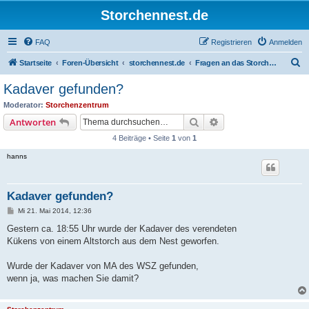
Storchennest.de
FAQ
Registrieren
Anmelden
S
Startseite
Foren-Übersicht
storchennest.de
Fragen an das Storchenzentrum
u
Kadaver gefunden?
c
Moderator:
Storchenzentrum
h
Suche
Erweiterte Suche
Antworten
e
4 Beiträge • Seite
1
von
1
hanns
Kadaver gefunden?
B
Mi 21. Mai 2014, 12:36
e
i
Gestern ca. 18:55 Uhr wurde der Kadaver des verendeten
t
Kükens von einem Altstorch aus dem Nest geworfen.
r
a
g
Wurde der Kadaver von MA des WSZ gefunden,
wenn ja, was machen Sie damit?