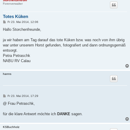
Storchenzentrum
Forenverwalter
Totes Küken
B
Fr 23. Mai 2014, 12:06
e
i
Hallo Storchenfreunde,
t
r
a
ja wir haben am Tag darauf das tote Küken bzw. was noch von ihm übrig
g
war unter unserem Horst gefunden, fotografiert und dann ordnungsgemäß
entsorgt.
Petra Petraschk
NABU RV Calau
hanns
B
Fr 23. Mai 2014, 17:29
e
i
@ Frau Petraschk,
t
r
a
für die klare Antwort möchte ich
DANKE
sagen.
g
KSBuchholz