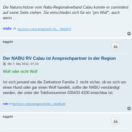
r
a
Die Naturschützer vom Nabu-Regionalverband Calau konnte er zumindest
g
auf seine Seite ziehen. Sie entschieden sich für ein "pro Wolf", auch
wenn
…
mehr ->
http://www.lr-online.de/regionen/Dr-Rei ... 756da38747
biggi44
Der NABU RV Calau ist Ansprechpartner in der Region
B
Mo 7. Mai 2012, 07:24
e
i
Wolf oder nicht Wolf
t
r
a
Ist sich jemand wie die Zerkwitzer Familie J. nicht sicher, ob es sich um
g
einen Hund oder gar einen Wolf handelt, sollte der NABU verständigt
werden, der unter der Telefonnummer 035433 4100 erreichbar ist.
mehr ->
http://www.lr-online.de/regionen/luebbe ... d13a06ca69
biggi44