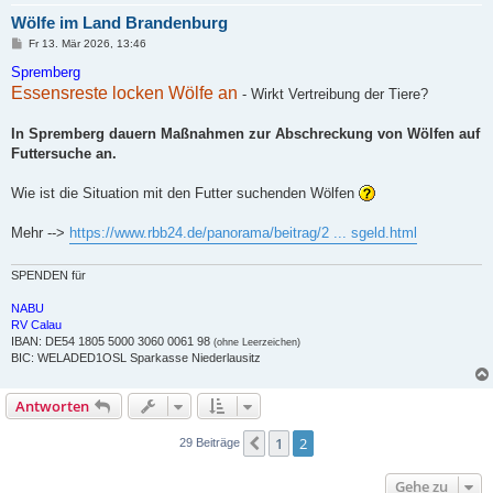
Wölfe im Land Brandenburg
B
Fr 13. Mär 2026, 13:46
e
i
Spremberg
t
Essensreste locken Wölfe an
- Wirkt Vertreibung der Tiere?
r
a
g
In Spremberg dauern Maßnahmen zur Abschreckung von Wölfen auf
Futtersuche an.
Wie ist die Situation mit den Futter suchenden Wölfen
Mehr -->
https://www.rbb24.de/panorama/beitrag/2 ... sgeld.html
SPENDEN für
NABU
RV Calau
IBAN: DE54 1805 5000 3060 0061 98
(ohne Leerzeichen)
BIC: WELADED1OSL Sparkasse Niederlausitz
Antworten
1
2
Vorherige
29 Beiträge
Gehe zu