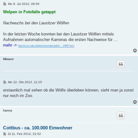
B
Mo 9. Jul 2012, 06:50
e
i
Welpen in Fotofalle getappt
t
r
a
Nachwuchs bei den Lausitzer Wölfen
g
In der letzten Woche konnten bei den Lausitzer Wölfen mittels
Aufnahmen automatischer Kameras die ersten Nachweise für …
mehr ->
http://www.nabu.de/aktionenundprojekte/ ... 14987.html
Mitwom
B
Mo 22. Okt 2012, 11:15
e
i
erstaunlich mal sehen ob die Wölfe überleben können, sieht man ja sonst
t
nur noch im Zoo.
r
a
g
hanns
Cottbus - ca. 100.000 Einwohner
B
Di 11. Feb 2014, 22:52
e