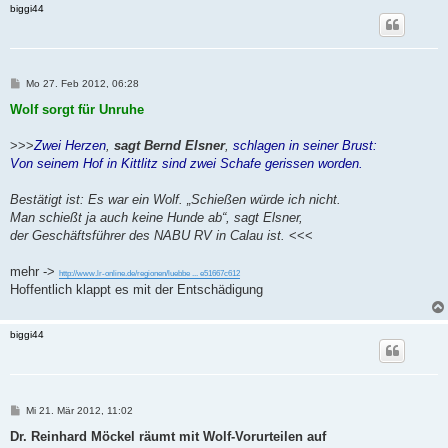
biggi44
B
Mo 27. Feb 2012, 06:28
e
i
Wolf sorgt für Unruhe
t
r
a
>>>
Zwei Herzen
,
sagt Bernd Elsner
,
schlagen in seiner Brust:
g
Von seinem Hof in Kittlitz sind zwei Schafe gerissen worden.
Bestätigt ist: Es war ein Wolf. „Schießen würde ich nicht.
Man schießt ja auch keine Hunde ab“, sagt Elsner,
der Geschäftsführer des NABU RV in Calau ist.
<<<
mehr ->
http://www.lr-online.de/regionen/luebbe ... e51667c612
Hoffentlich klappt es mit der Entschädigung
biggi44
B
Mi 21. Mär 2012, 11:02
e
i
Dr. Reinhard Möckel räumt mit Wolf-Vorurteilen auf
t