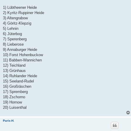
1) Lübtheener Heide
2) Kyritz-Ruppiner Heide
3) Altengrabow
4) Göritz-Klepzig
5) Lehnin
6) Jüterbog
7) Sperenberg
8) Lieberose
9) Annaburger Heide
10) Forst Hohenbuckow
11) Babben-Wannichen
12) Teichland
13) Grünhaus
14) Ruhlander Heide
15) Seeland-Rudel
16) Großräschen
17) Spremberg
18) Zschorno
19) Hornow
20) Luisenthal
Paris-H.