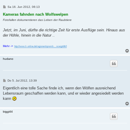
B
Sa 16. Jun 2012, 06:13
e
i
Kameras fahnden nach Wolfswelpen
t
Fotofallen dokumentieren das Leben der Raubtiere
r
a
g
Jetzt, im Juni, dürfte die richtige Zeit für erste Ausflüge sein. Hinaus aus
der Höhle, hinein in die Natur ..
Mehr ->
http://www.lr-online.de/regionen/spremb ... sceojpfdk0
hudano
B
Do 5. Jul 2012, 13:39
e
i
Eigentlich eine tolle Sache finde ich, wenn den Wölfen ausreichend
t
Lebensraum geschaffen werden kann, und er wieder angesiedelt werden
r
a
kann
g
biggi44