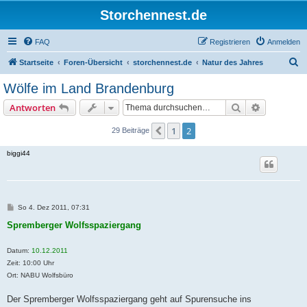
Storchennest.de
FAQ
Registrieren
Anmelden
S
Startseite
Foren-Übersicht
storchennest.de
Natur des Jahres
u
Wölfe im Land Brandenburg
c
Suche
Erweiterte
Antworten
h
e
1
2
Vorherige
29 Beiträge
biggi44
B
So 4. Dez 2011, 07:31
e
i
Spremberger Wolfsspaziergang
t
r
a
Datum:
10.12.2011
g
Zeit: 10:00 Uhr
Ort: NABU Wolfsbüro
Der Spremberger Wolfsspaziergang geht auf Spurensuche ins