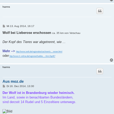
hanns
B
Mi 13. Aug 2014, 16:17
e
i
Wolf bei Lieberose erschossen
ca. 35 km von Vetschau
t
r
a
Der Kopf des Tieres war abgetrennt, wie ...
g
Mehr -->
http://www.welt.de/regionales/sachsen/a ... ossen.html
oder
http://www.lr-online.de/regionen/luebbe ... rbmr2qu9i7
hanns
Aus moz.de
B
Di 16. Dez 2014, 13:30
e
i
Der Wolf ist in Brandenburg wieder heimisch.
t
Im Land, sowie in benachbarten Bundesländern,
r
a
sind derzeit 14 Rudel und 5 Einzeltiere unterwegs.
g