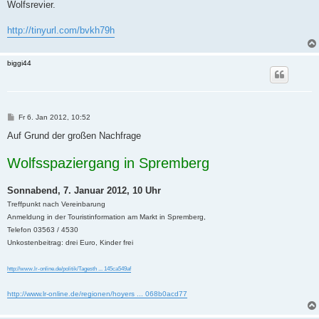
Wolfsrevier.
http://tinyurl.com/bvkh79h
biggi44
B
Fr 6. Jan 2012, 10:52
e
i
Auf Grund der großen Nachfrage
t
r
Wolfsspaziergang in Spremberg
a
g
Sonnabend, 7. Januar 2012, 10 Uhr
Treffpunkt nach Vereinbarung
Anmeldung in der Touristinformation am Markt in Spremberg,
Telefon 03563 / 4530
Unkostenbeitrag: drei Euro, Kinder frei
http://www.lr-online.de/politik/Tagesth ... 145ca549af
http://www.lr-online.de/regionen/hoyers ... 068b0acd77