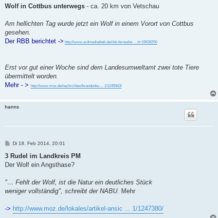
i
Wolf in Cottbus unterwegs
- ca. 20 km von Vetschau
t
r
a
Am hellichten Tag wurde jetzt ein Wolf in einem Vorort von Cottbus
g
gesehen.
Der RBB berichtet ->
http://www.ardmediathek.de/rbb-fernsehe ... d=19639250
Erst vor gut einer Woche sind dem Landesumweltamt zwei tote Tiere
übermittelt worden.
Mehr - >
http://www.moz.de/nachrichten/brandenbu ... 1/1245943/
hanns
B
Di 18. Feb 2014, 20:01
e
i
3 Rudel im Landkreis PM
t
Der Wolf ein Angsthase?
r
a
g
"… Fehlt der Wolf, ist die Natur ein deutliches Stück
weniger vollständig", schreibt der NABU.
Mehr
->
http://www.moz.de/lokales/artikel-ansic ... 1/1247380/