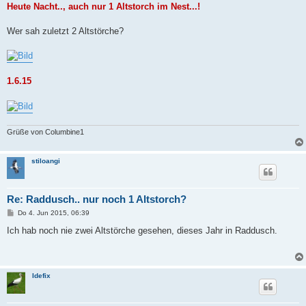
Heute Nacht.., auch nur 1 Altstorch im Nest...!
Wer sah zuletzt 2 Altstörche?
1.6.15
Grüße von Columbine1
stiloangi
Re: Raddusch.. nur noch 1 Altstorch?
B
Do 4. Jun 2015, 06:39
e
i
Ich hab noch nie zwei Altstörche gesehen, dieses Jahr in Raddusch.
t
r
a
g
Idefix