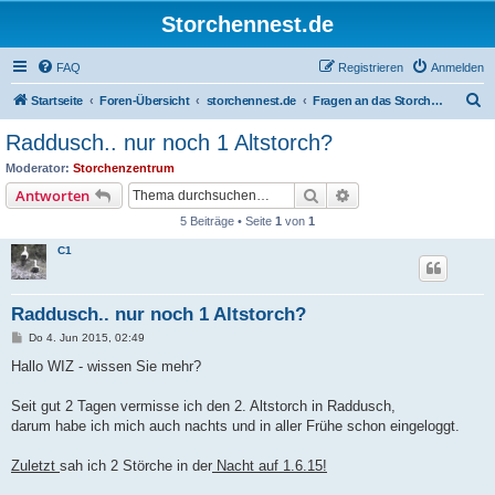
Storchennest.de
FAQ
Registrieren
Anmelden
S
Startseite
Foren-Übersicht
storchennest.de
Fragen an das Storchenzentrum
u
Raddusch.. nur noch 1 Altstorch?
c
Moderator:
Storchenzentrum
h
Suche
Erweiterte Suche
Antworten
e
5 Beiträge • Seite
1
von
1
C1
Raddusch.. nur noch 1 Altstorch?
B
Do 4. Jun 2015, 02:49
e
i
Hallo WIZ - wissen Sie mehr?
t
r
a
Seit gut 2 Tagen vermisse ich den 2. Altstorch in Raddusch,
g
darum habe ich mich auch nachts und in aller Frühe schon eingeloggt.
Zuletzt
sah ich 2 Störche in der
Nacht auf 1.6.15!