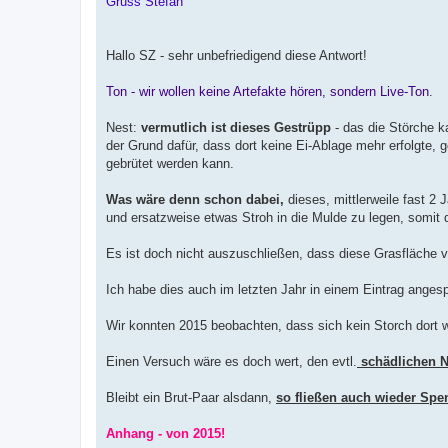
Gruss Stefan
Hallo SZ - sehr unbefriedigend diese Antwort!
Ton - wir wollen keine Artefakte hören, sondern Live-Ton
.
Nest:
vermutlich ist dieses Gestrüpp
- das die Störche
der Grund dafür, dass dort keine Ei-Ablage mehr erfolgte,
gebrütet werden kann.
Was wäre denn schon dabei,
dieses, mittlerweile fast 2 
und ersatzweise etwas Stroh in die Mulde zu legen, somit
Es ist doch nicht auszuschließen, dass diese Grasfläche v
Ich habe dies auch im letzten Jahr in einem Eintrag angesp
Wir konnten 2015 beobachten, dass sich kein Storch dort wo
Einen Versuch wäre es doch wert, den evtl.
schädlichen Ne
Bleibt ein Brut-Paar alsdann,
so fließen auch wieder Spe
Anhang - von 2015!