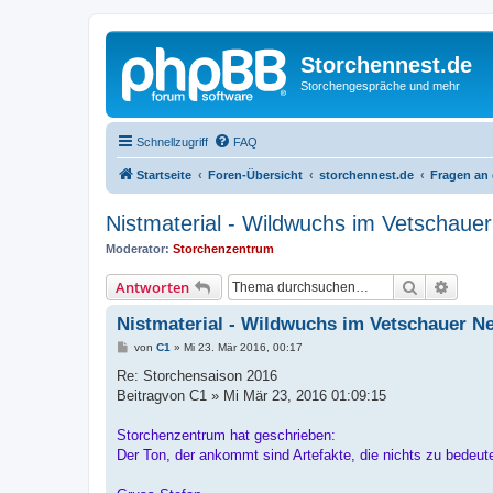
Storchennest.de
Storchengespräche und mehr
Schnellzugriff
FAQ
Startseite
Foren-Übersicht
storchennest.de
Fragen an
Nistmaterial - Wildwuchs im Vetschaue
Moderator:
Storchenzentrum
Suche
Erweit
Antworten
Nistmaterial - Wildwuchs im Vetschauer N
B
von
C1
»
Mi 23. Mär 2016, 00:17
e
i
Re: Storchensaison 2016
t
Beitragvon C1 » Mi Mär 23, 2016 01:09:15
r
a
g
Storchenzentrum hat geschrieben:
Der Ton, der ankommt sind Artefakte, die nichts zu bedeut