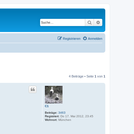
Suche
Erweiterte Suche
Registrieren
Anmelden
4 Beiträge • Seite
1
von
1
C1
Beiträge:
3463
Registriert:
Do 17. Mai 2012, 23:45
Wohnort:
München