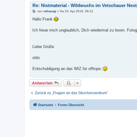
Re: Nistmaterial - Wildwuchs im Vetschauer Nes
B
von
stiloangi
»
Sa 23. Apr 2016, 06:21
e
i
Hallo Frank
t
r
a
Ich freue mich unglaublich, Dich wiedermal zu lesen. Fotog
g
Liebe Grüße
stilo
Entschuldigung an das WIZ für offtopic
Antworten
Zurück zu „Fragen an das Storchenzentrum“
Startseite
Foren-Übersicht