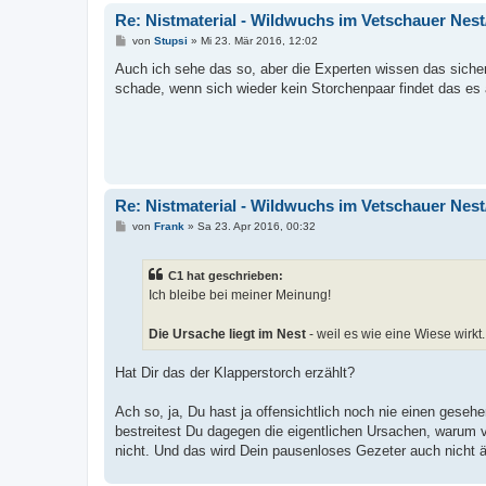
Re: Nistmaterial - Wildwuchs im Vetschauer Nes
B
von
Stupsi
»
Mi 23. Mär 2016, 12:02
e
i
Auch ich sehe das so, aber die Experten wissen das sicher
t
schade, wenn sich wieder kein Storchenpaar findet das es
r
a
g
Re: Nistmaterial - Wildwuchs im Vetschauer Nes
B
von
Frank
»
Sa 23. Apr 2016, 00:32
e
i
t
C1 hat geschrieben:
r
a
Ich bleibe bei meiner Meinung!
g
Die Ursache liegt im Nest
- weil es wie eine Wiese wirkt.
Hat Dir das der Klapperstorch erzählt?
Ach so, ja, Du hast ja offensichtlich noch nie einen geseh
bestreitest Du dagegen die eigentlichen Ursachen, warum 
nicht. Und das wird Dein pausenloses Gezeter auch nicht 