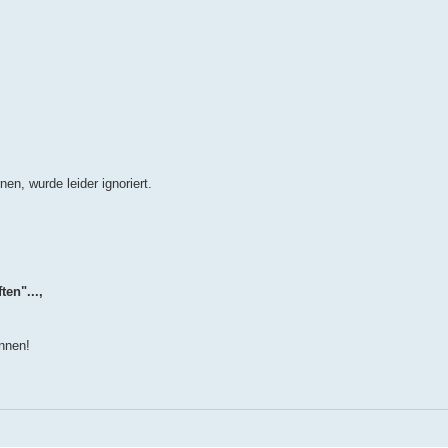
n, wurde leider ignoriert.
en"...,
ennen!