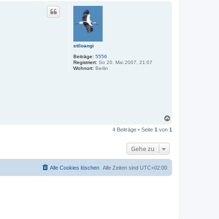
c
h
o
b
e
n
stiloangi
Beiträge:
5556
Registriert:
So 20. Mai 2007, 21:07
Wohnort:
Berlin
N
a
4 Beiträge • Seite
1
von
1
c
h
o
Gehe zu
b
e
n
Alle Cookies löschen
Alle Zeiten sind
UTC+02:00