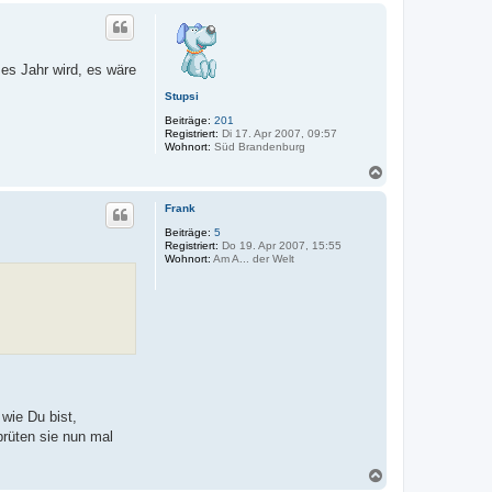
c
h
o
b
es Jahr wird, es wäre
e
n
Stupsi
Beiträge:
201
Registriert:
Di 17. Apr 2007, 09:57
Wohnort:
Süd Brandenburg
N
a
c
Frank
h
o
Beiträge:
5
Registriert:
Do 19. Apr 2007, 15:55
b
Wohnort:
Am A... der Welt
e
n
wie Du bist,
brüten sie nun mal
N
a