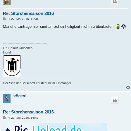
Re: Storchensaison 2016
B
Fr 27. Mai 2016, 12:34
e
i
Manche Einträge hier sind an Scheinheiligkeit nicht zu überbieten.
t
r
a
g
--------------------------------------
Grüße aus München
Ingrid
----------------------------------------------------------
Der Sinn der Botschaft entsteht beim Empfänger
stiloangi
Re: Storchensaison 2016
B
Fr 27. Mai 2016, 16:40
e
i
t