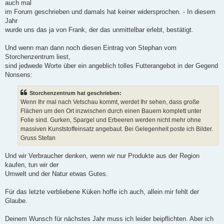
auch mal
im Forum geschrieben und damals hat keiner widersprochen. - In diesem
Jahr
wurde uns das ja von Frank, der das unmittelbar erlebt, bestätigt.
Und wenn man dann noch diesen Eintrag von Stephan vom
Storchenzentrum liest,
sind jedwede Worte über ein angeblich tolles Futterangebot in der Gegend
Nonsens:
Storchenzentrum hat geschrieben:
Wenn Ihr mal nach Vetschau kommt, werdet Ihr sehen, dass große
Flächen um den Ort inzwischen durch einen Bauern komplett unter
Folie sind. Gurken, Spargel und Erbeeren werden nicht mehr ohne
massiven Kunststoffeinsatz angebaut. Bei Gelegenheit poste ich Bilder.
Gruss Stefan
Und wir Verbraucher denken, wenn wir nur Produkte aus der Region
kaufen, tun wir der
Umwelt und der Natur etwas Gutes.
Für das letzte verbliebene Küken hoffe ich auch, allein mir fehlt der
Glaube.
Deinem Wunsch für nächstes Jahr muss ich leider beipflichten. Aber ich