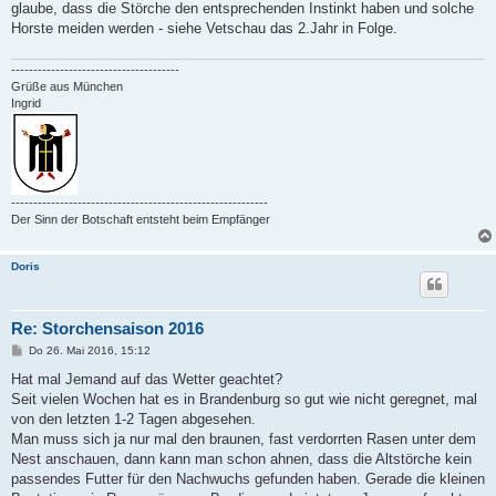
glaube, dass die Störche den entsprechenden Instinkt haben und solche
Horste meiden werden - siehe Vetschau das 2.Jahr in Folge.
--------------------------------------
Grüße aus München
Ingrid
----------------------------------------------------------
Der Sinn der Botschaft entsteht beim Empfänger
Doris
Re: Storchensaison 2016
B
Do 26. Mai 2016, 15:12
e
i
Hat mal Jemand auf das Wetter geachtet?
t
Seit vielen Wochen hat es in Brandenburg so gut wie nicht geregnet, mal
r
a
von den letzten 1-2 Tagen abgesehen.
g
Man muss sich ja nur mal den braunen, fast verdorrten Rasen unter dem
Nest anschauen, dann kann man schon ahnen, dass die Altstörche kein
passendes Futter für den Nachwuchs gefunden haben. Gerade die kleinen