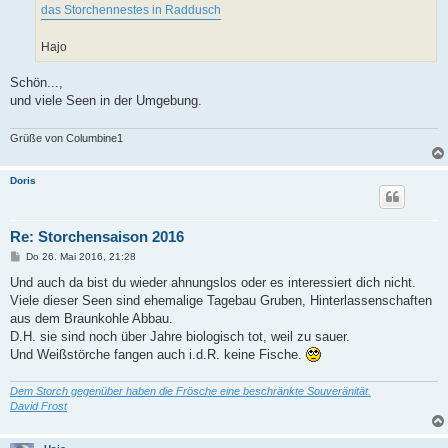
das Storchennestes in Raddusch
Hajo
Schön...,
und viele Seen in der Umgebung.
Grüße von Columbine1
Doris
Re: Storchensaison 2016
B
Do 26. Mai 2016, 21:28
e
i
Und auch da bist du wieder ahnungslos oder es interessiert dich nicht.
t
Viele dieser Seen sind ehemalige Tagebau Gruben, Hinterlassenschaften
r
a
aus dem Braunkohle Abbau.
g
D.H. sie sind noch über Jahre biologisch tot, weil zu sauer.
Und Weißstörche fangen auch i.d.R. keine Fische.
Dem Storch gegenüber haben die Frösche eine beschränkte Souveränität.
David Frost