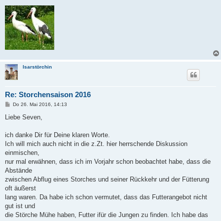
Isarstörchin
Re: Storchensaison 2016
B
Do 26. Mai 2016, 14:13
e
i
Liebe Seven,
t
r
a
ich danke Dir für Deine klaren Worte.
g
Ich will mich auch nicht in die z.Zt. hier herrschende Diskussion
einmischen,
nur mal erwähnen, dass ich im Vorjahr schon beobachtet habe, dass die
Abstände
zwischen Abflug eines Storches und seiner Rückkehr und der Fütterung
oft äußerst
lang waren. Da habe ich schon vermutet, dass das Futterangebot nicht
gut ist und
die Störche Mühe haben, Futter ifür die Jungen zu finden. Ich habe das