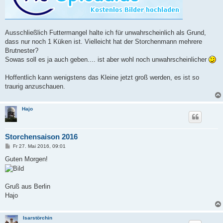
a
g
Ausschließlich Futtermangel halte ich für unwahrscheinlich als Grund,
dass nur noch 1 Küken ist. Vielleicht hat der Storchenmann mehrere
Brutnester?
Sowas soll es ja auch geben.... ist aber wohl noch unwahrscheinlicher
Hoffentlich kann wenigstens das Kleine jetzt groß werden, es ist so
traurig anzuschauen.
Hajo
Storchensaison 2016
B
Fr 27. Mai 2016, 09:01
e
i
Guten Morgen!
t
r
a
g
Gruß aus Berlin
Hajo
Isarstörchin