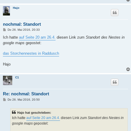
Hajo
nochmal: Standort
B
Do 26. Mai 2016, 20:33
e
i
Ich hatte
auf Seite 20 am 26.4.
diesen Link zum
Standort des Nestes in
t
google maps
gepostet:
r
a
g
das Storchennestes in Raddusch
Hajo
C1
Re: nochmal: Standort
B
Do 26. Mai 2016, 20:50
e
i
t
Hajo hat geschrieben:
r
a
Ich hatte
auf Seite 20 am 26.4.
diesen Link zum
Standort des Nestes in
g
google maps
gepostet: