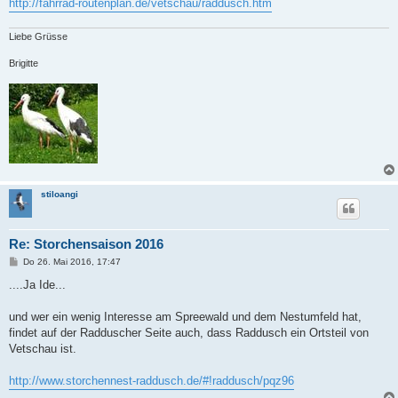
http://fahrrad-routenplan.de/vetschau/raddusch.htm
Liebe Grüsse
Brigitte
stiloangi
Re: Storchensaison 2016
B
Do 26. Mai 2016, 17:47
e
i
....Ja Ide...
t
r
a
und wer ein wenig Interesse am Spreewald und dem Nestumfeld hat,
g
findet auf der Radduscher Seite auch, dass Raddusch ein Ortsteil von
Vetschau ist.
http://www.storchennest-raddusch.de/#!raddusch/pqz96