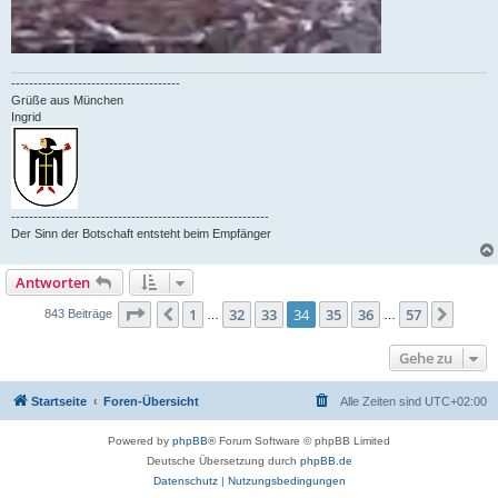
--------------------------------------
Grüße aus München
Ingrid
----------------------------------------------------------
Der Sinn der Botschaft entsteht beim Empfänger
Antworten
Seite
34
von
57
1
32
33
34
35
36
57
Vorherige
Nächs
843 Beiträge
…
…
Gehe zu
Startseite
Foren-Übersicht
Alle Zeiten sind
UTC+02:00
Powered by
phpBB
® Forum Software © phpBB Limited
Deutsche Übersetzung durch
phpBB.de
Datenschutz
|
Nutzungsbedingungen