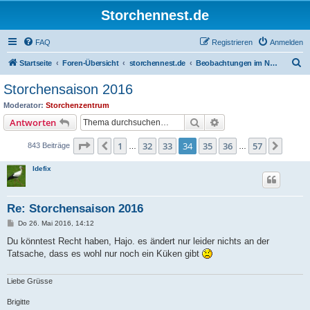
Storchennest.de
FAQ
Registrieren
Anmelden
S
Startseite
Foren-Übersicht
storchennest.de
Beobachtungen im Nest von Raddusch
u
Storchensaison 2016
c
Moderator:
Storchenzentrum
h
Suche
Erweiterte Suche
Antworten
e
Seite
34
von
57
1
32
33
34
35
36
57
Vorherige
Nächs
843 Beiträge
…
…
Idefix
Re: Storchensaison 2016
B
Do 26. Mai 2016, 14:12
e
i
Du könntest Recht haben, Hajo. es ändert nur leider nichts an der
t
Tatsache, dass es wohl nur noch ein Küken gibt
r
a
g
Liebe Grüsse
Brigitte