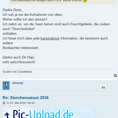
Und Weißstörche fangen auch i.d.R. keine Fische.
Danke Doris,
ich sah ja nur die Aufnahmen von oben.
Woher sollte ich das wissen?
Ich nahm an, um die Seen herum sind auch Feuchtgebiete, die zudem
auch "Storchenfutter"
enthalten.
Ich freue mich über jede
konstruktive
Information, die bestimmt auch
andere
Beobachter interessiert.
Danke auch Dir Hajo,
sehr aufschlussreich!
Grüße von Columbine1
stiloangi
Re: Storchensaison 2016
B
Fr 27. Mai 2016, 06:46
e
i
t
r