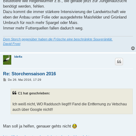
Beutetiere wie Regenwürmer z.B., die gerade jetzt zur Jungenaufzucht
benötigt werden, fehlen.
Dazu kommt die immer stärkere Intensivierung der Landwirtschaft wie
eben der Anbau unter Folie oder ausgedehnte Maisfelder und Grünland
Umbruch für noch mehr Spargel oder Mais.
Immer mehr Futterquellen fallen dadurch weg.
Dem Storch gegenüber haben die Frösche eine beschränkte Souveränität.
David Frost
Idefix
Re: Storchensaison 2016
B
Do 26. Mai 2016, 17:29
e
i
t
C1 hat geschrieben:
r
a
g
Ich weiß nicht, WO Raddusch liegt!!! Fand die Entfernung zu Vetschau
auch über Google nicht!!
Man soll ja helfen, genauer gehts nicht