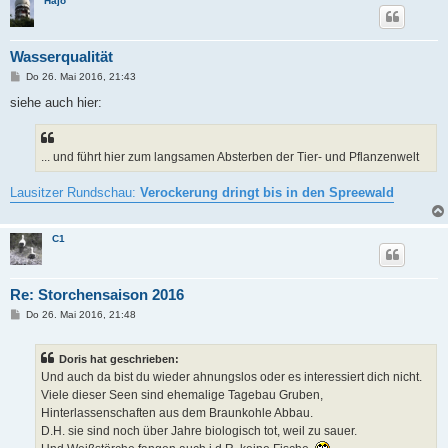
Hajo
Wasserqualität
B
Do 26. Mai 2016, 21:43
e
i
siehe auch hier:
t
r
a
g
... und führt hier zum langsamen Absterben der Tier- und Pflanzenwelt
Lausitzer Rundschau:
Verockerung dringt bis in den Spreewald
C1
Re: Storchensaison 2016
B
Do 26. Mai 2016, 21:48
e
i
t
Doris hat geschrieben:
r
a
Und auch da bist du wieder ahnungslos oder es interessiert dich nicht.
g
Viele dieser Seen sind ehemalige Tagebau Gruben,
Hinterlassenschaften aus dem Braunkohle Abbau.
D.H. sie sind noch über Jahre biologisch tot, weil zu sauer.