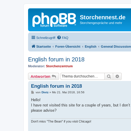
Storchennest.de
Storchengespräche und mehr
Schnellzugriff
FAQ
Startseite
Foren-Übersicht
English
General Discussion
English forum in 2018
Moderator:
Storchenzentrum
Suche
Erweit
Antworten
English forum in 2018
B
von
Dietz
»
Mo 21. Mai 2018, 16:56
e
i
Hello!
t
I have not visited this site for a couple of years, but I don
r
a
please advise?
g
Don't miss "The Bean" if you visit Chicago!