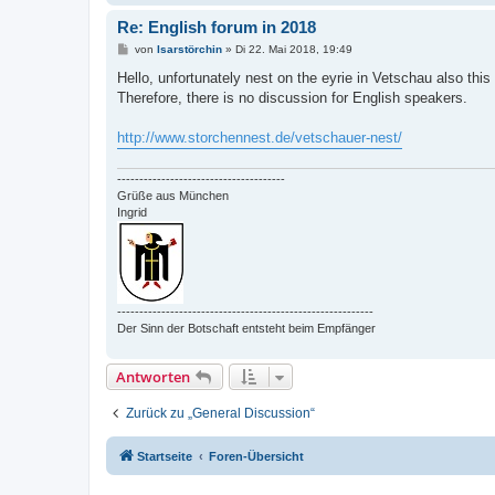
Re: English forum in 2018
B
von
Isarstörchin
»
Di 22. Mai 2018, 19:49
e
i
Hello, unfortunately nest on the eyrie in Vetschau also this
t
Therefore, there is no discussion for English speakers.
r
a
g
http://www.storchennest.de/vetschauer-nest/
--------------------------------------
Grüße aus München
Ingrid
----------------------------------------------------------
Der Sinn der Botschaft entsteht beim Empfänger
Antworten
Zurück zu „General Discussion“
Startseite
Foren-Übersicht