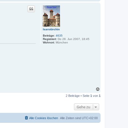
a
c
h
o
b
e
n
Isarstörchin
Beiträge:
4635
Registriert:
Do 28. Jun 2007, 18:45
Wohnort:
München
N
a
2 Beiträge • Seite
1
von
1
c
h
o
Gehe zu
b
e
n
Alle Cookies löschen
Alle Zeiten sind
UTC+02:00