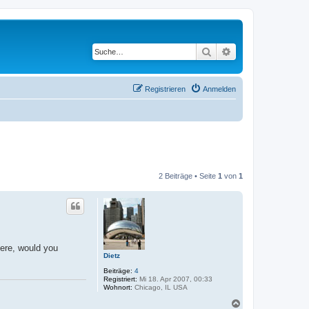
Suche
Erweiterte Suche
Registrieren
Anmelden
2 Beiträge • Seite
1
von
1
there, would you
Dietz
Beiträge:
4
Registriert:
Mi 18. Apr 2007, 00:33
Wohnort:
Chicago, IL USA
N