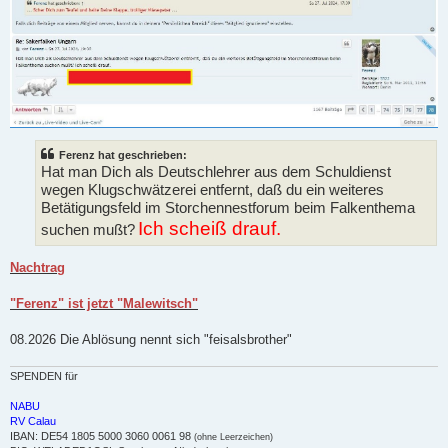
Ferenz hat geschrieben:
Hat man Dich als Deutschlehrer aus dem Schuldienst
wegen Klugschwätzerei entfernt, daß du ein weiteres
Betätigungsfeld im Storchennestforum beim Falkenthema
Ich scheiß drauf.
suchen mußt?
Nachtrag
"Ferenz" ist jetzt "Malewitsch"
08.2026 Die Ablösung nennt sich "feisalsbrother"
SPENDEN für
NABU
RV Calau
IBAN: DE54 1805 5000 3060 0061 98
(ohne Leerzeichen)