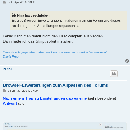
B
Fr 9. Apr 2010, 20:11
e
i
t
Nina hat geschrieben:
r
a
Es gibt Browser-Erweiterungen, mit denen man ein Forum wie dieses
g
an die eigenen Vorstellungen anpassen kann.
Leider kann man damit nicht den User komplett ausblenden.
Dann hätte ich das Skript sofort installiert.
Dem Storch gegenüber haben die Frösche eine beschränkte Souveränität.
David Frost
Paris-H.
Browser-Erweiterungen zum Anpassen des Forums
B
So 28. Jul 2024, 07:34
e
i
Nach einem Tipp zu Einstellungen gab es eine
(sehr besondere)
t
Antwort
s. u.
r
a
g