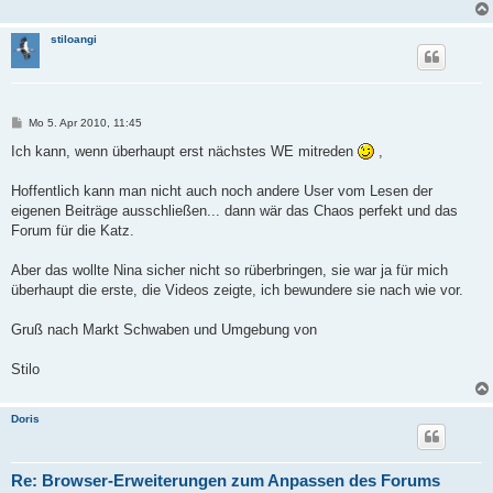
stiloangi
B
Mo 5. Apr 2010, 11:45
e
i
Ich kann, wenn überhaupt erst nächstes WE mitreden
,
t
r
a
Hoffentlich kann man nicht auch noch andere User vom Lesen der
g
eigenen Beiträge ausschließen... dann wär das Chaos perfekt und das
Forum für die Katz.
Aber das wollte Nina sicher nicht so rüberbringen, sie war ja für mich
überhaupt die erste, die Videos zeigte, ich bewundere sie nach wie vor.
Gruß nach Markt Schwaben und Umgebung von
Stilo
Doris
Re: Browser-Erweiterungen zum Anpassen des Forums