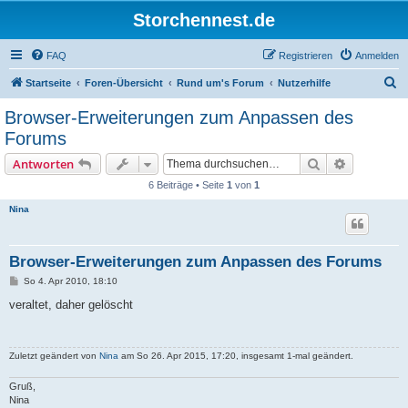
Storchennest.de
FAQ
Registrieren
Anmelden
S
Startseite
Foren-Übersicht
Rund um's Forum
Nutzerhilfe
u
Browser-Erweiterungen zum Anpassen des
c
Forums
h
Suche
Erweiterte
Antworten
e
6 Beiträge • Seite
1
von
1
Nina
Browser-Erweiterungen zum Anpassen des Forums
B
So 4. Apr 2010, 18:10
e
i
veraltet, daher gelöscht
t
r
a
g
Zuletzt geändert von
Nina
am So 26. Apr 2015, 17:20, insgesamt 1-mal geändert.
Gruß,
Nina