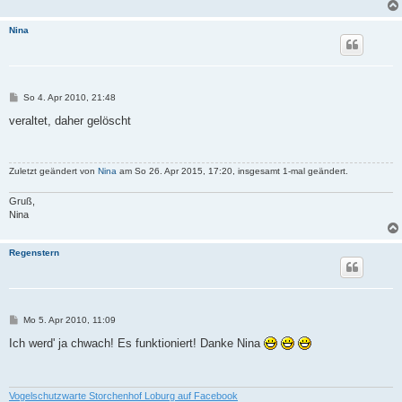
Nina
B
So 4. Apr 2010, 21:48
e
i
veraltet, daher gelöscht
t
r
a
g
Zuletzt geändert von
Nina
am So 26. Apr 2015, 17:20, insgesamt 1-mal geändert.
Gruß,
Nina
Regenstern
B
Mo 5. Apr 2010, 11:09
e
i
Ich werd' ja chwach! Es funktioniert! Danke Nina
t
r
a
g
Vogelschutzwarte Storchenhof Loburg auf Facebook