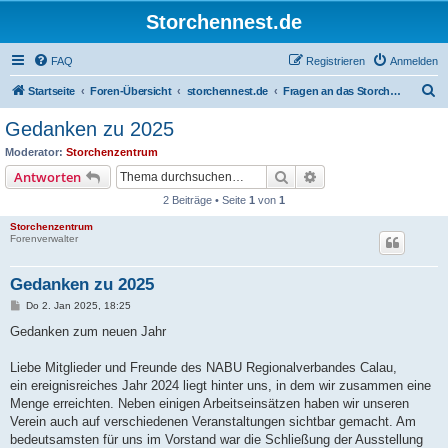
Storchennest.de
FAQ
Registrieren
Anmelden
S
Startseite
Foren-Übersicht
storchennest.de
Fragen an das Storchenzentrum
u
Gedanken zu 2025
c
Moderator:
Storchenzentrum
h
Suche
Erweiterte Suche
Antworten
e
2 Beiträge • Seite
1
von
1
Storchenzentrum
Forenverwalter
Gedanken zu 2025
B
Do 2. Jan 2025, 18:25
e
i
Gedanken zum neuen Jahr
t
r
a
Liebe Mitglieder und Freunde des NABU Regionalverbandes Calau,
g
ein ereignisreiches Jahr 2024 liegt hinter uns, in dem wir zusammen eine
Menge erreichten. Neben einigen Arbeitseinsätzen haben wir unseren
Verein auch auf verschiedenen Veranstaltungen sichtbar gemacht. Am
bedeutsamsten für uns im Vorstand war die Schließung der Ausstellung