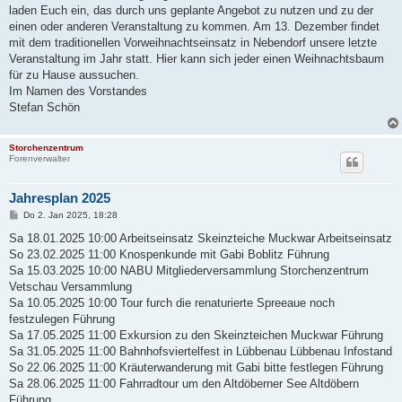
laden Euch ein, das durch uns geplante Angebot zu nutzen und zu der
einen oder anderen Veranstaltung zu kommen. Am 13. Dezember findet
mit dem traditionellen Vorweihnachtseinsatz in Nebendorf unsere letzte
Veranstaltung im Jahr statt. Hier kann sich jeder einen Weihnachtsbaum
für zu Hause aussuchen.
Im Namen des Vorstandes
Stefan Schön
Storchenzentrum
Forenverwalter
Jahresplan 2025
B
Do 2. Jan 2025, 18:28
e
i
Sa 18.01.2025 10:00 Arbeitseinsatz Skeinzteiche Muckwar Arbeitseinsatz
t
So 23.02.2025 11:00 Knospenkunde mit Gabi Boblitz Führung
r
a
Sa 15.03.2025 10:00 NABU Mitgliederversammlung Storchenzentrum
g
Vetschau Versammlung
Sa 10.05.2025 10:00 Tour furch die renaturierte Spreeaue noch
festzulegen Führung
Sa 17.05.2025 11:00 Exkursion zu den Skeinzteichen Muckwar Führung
Sa 31.05.2025 11:00 Bahnhofsviertelfest in Lübbenau Lübbenau Infostand
So 22.06.2025 11:00 Kräuterwanderung mit Gabi bitte festlegen Führung
Sa 28.06.2025 11:00 Fahrradtour um den Altdöberner See Altdöbern
Führung