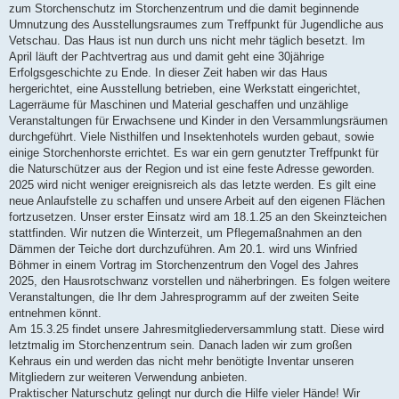
zum Storchenschutz im Storchenzentrum und die damit beginnende
Umnutzung des Ausstellungsraumes zum Treffpunkt für Jugendliche aus
Vetschau. Das Haus ist nun durch uns nicht mehr täglich besetzt. Im
April läuft der Pachtvertrag aus und damit geht eine 30jährige
Erfolgsgeschichte zu Ende. In dieser Zeit haben wir das Haus
hergerichtet, eine Ausstellung betrieben, eine Werkstatt eingerichtet,
Lagerräume für Maschinen und Material geschaffen und unzählige
Veranstaltungen für Erwachsene und Kinder in den Versammlungsräumen
durchgeführt. Viele Nisthilfen und Insektenhotels wurden gebaut, sowie
einige Storchenhorste errichtet. Es war ein gern genutzter Treffpunkt für
die Naturschützer aus der Region und ist eine feste Adresse geworden.
2025 wird nicht weniger ereignisreich als das letzte werden. Es gilt eine
neue Anlaufstelle zu schaffen und unsere Arbeit auf den eigenen Flächen
fortzusetzen. Unser erster Einsatz wird am 18.1.25 an den Skeinzteichen
stattfinden. Wir nutzen die Winterzeit, um Pflegemaßnahmen an den
Dämmen der Teiche dort durchzuführen. Am 20.1. wird uns Winfried
Böhmer in einem Vortrag im Storchenzentrum den Vogel des Jahres
2025, den Hausrotschwanz vorstellen und näherbringen. Es folgen weitere
Veranstaltungen, die Ihr dem Jahresprogramm auf der zweiten Seite
entnehmen könnt.
Am 15.3.25 findet unsere Jahresmitgliederversammlung statt. Diese wird
letztmalig im Storchenzentrum sein. Danach laden wir zum großen
Kehraus ein und werden das nicht mehr benötigte Inventar unseren
Mitgliedern zur weiteren Verwendung anbieten.
Praktischer Naturschutz gelingt nur durch die Hilfe vieler Hände! Wir