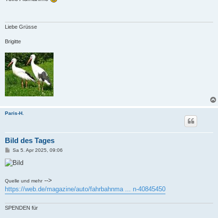
t
r
a
g
Liebe Grüsse
Brigitte
Paris-H.
Bild des Tages
B
Sa 5. Apr 2025, 09:06
e
i
t
r
a
-->
Quelle und mehr
g
https://web.de/magazine/auto/fahrbahnma ... n-40845450
SPENDEN für