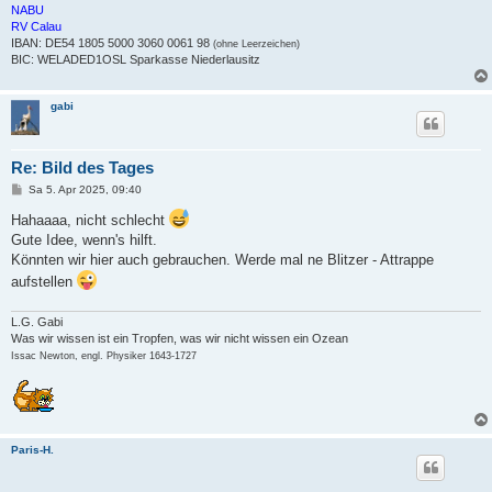
NABU
RV Calau
IBAN: DE54 1805 5000 3060 0061 98
(ohne Leerzeichen)
BIC: WELADED1OSL Sparkasse Niederlausitz
gabi
Re: Bild des Tages
B
Sa 5. Apr 2025, 09:40
e
i
Hahaaaa, nicht schlecht
t
Gute Idee, wenn's hilft.
r
a
Könnten wir hier auch gebrauchen. Werde mal ne Blitzer - Attrappe
g
aufstellen
L.G. Gabi
Was wir wissen ist ein Tropfen, was wir nicht wissen ein Ozean
Issac Newton, engl. Physiker 1643-1727
Paris-H.