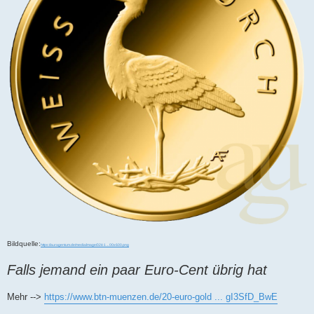
Bildquelle:
https://auragentum.de/media/image/02/c1 ... 00x600.png
Falls jemand ein paar Euro-Cent übrig hat
Mehr -->
https://www.btn-muenzen.de/20-euro-gold ... gI3SfD_BwE