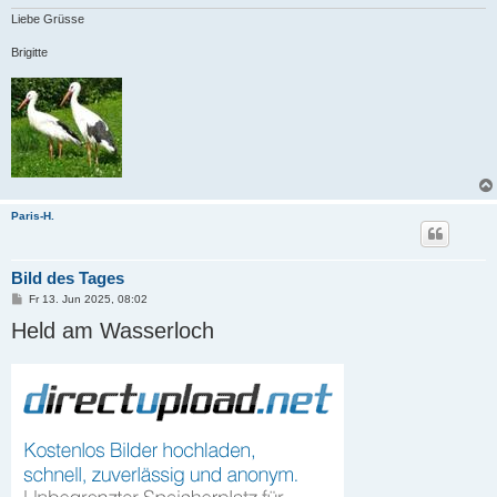
g
Liebe Grüsse
Brigitte
Paris-H.
Bild des Tages
B
Fr 13. Jun 2025, 08:02
e
Held am Wasserloch
i
t
r
a
g