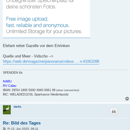
Elefant rettet Gazelle vor dem Ertrinken
Quelle und Meer - Vidscho -->
https://web.de/magazine/panorama/videos ... n-41061098
SPENDEN für
NABU
RV Calau
IBAN: DE54 1805 5000 3060 0061 98
(ohne Leerzeichen)
BIC: WELADED1OSL Sparkasse Niederlausitz
Idefix
Re: Bild des Tages
B
Fr 13. Jun 2025, 08:11