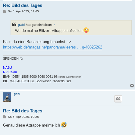
Re: Bild des Tages
B
Sa 5. Apr 2025, 09:45
e
i
t
gabi
hat geschrieben:
↑
r
a
.. Werde mal ne Blitzer - Attrappe aufstellen
g
Falls du eine Bauanleitung brauchst -->
https://web.de/magazine/panorama/leeres ... g-40825262
SPENDEN für
NABU
RV Calau
IBAN: DE54 1805 5000 3060 0061 98
(ohne Leerzeichen)
BIC: WELADED1OSL Sparkasse Niederlausitz
gabi
Re: Bild des Tages
B
Sa 5. Apr 2025, 10:25
e
i
Genau diese Attrappe meinte ich
t
r
a