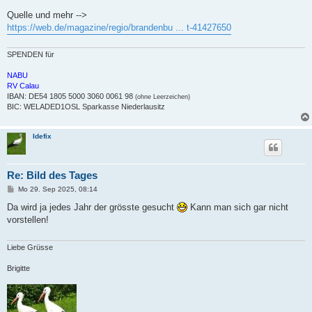
Quelle und mehr -->
https://web.de/magazine/regio/brandenbu ... t-41427650
SPENDEN für
NABU
RV Calau
IBAN: DE54 1805 5000 3060 0061 98
(ohne Leerzeichen)
BIC: WELADED1OSL Sparkasse Niederlausitz
Idefix
Re: Bild des Tages
B
Mo 29. Sep 2025, 08:14
e
i
Da wird ja jedes Jahr der grösste gesucht
Kann man sich gar nicht
t
vorstellen!
r
a
g
Liebe Grüsse
Brigitte