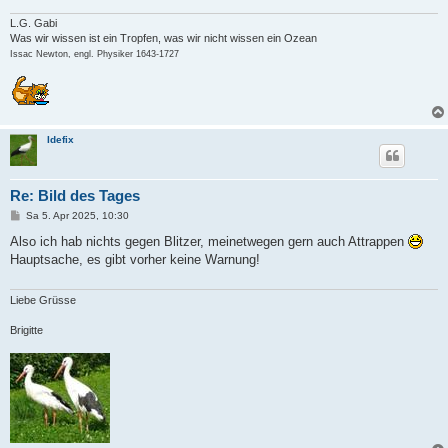
g
L.G. Gabi
Was wir wissen ist ein Tropfen, was wir nicht wissen ein Ozean
Issac Newton, engl. Physiker 1643-1727
Idefix
Re: Bild des Tages
B
Sa 5. Apr 2025, 10:30
e
i
Also ich hab nichts gegen Blitzer, meinetwegen gern auch Attrappen
t
Hauptsache, es gibt vorher keine Warnung!
r
a
g
Liebe Grüsse
Brigitte