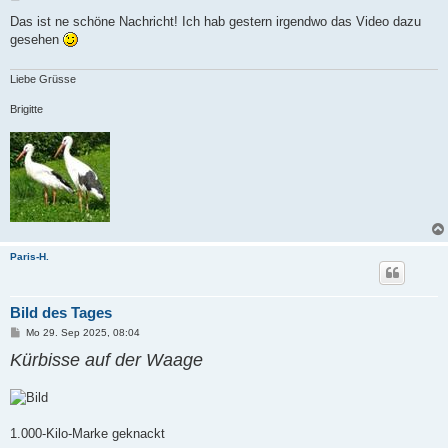
e
i
Das ist ne schöne Nachricht! Ich hab gestern irgendwo das Video dazu
t
gesehen
r
a
g
Liebe Grüsse
Brigitte
Paris-H.
Bild des Tages
B
Mo 29. Sep 2025, 08:04
e
Kürbisse auf der Waage
i
t
r
a
g
1.000-Kilo-Marke geknackt