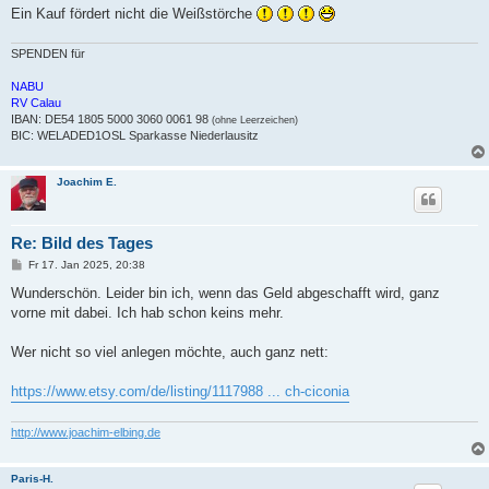
Ein Kauf fördert nicht die Weißstörche
SPENDEN für
NABU
RV Calau
IBAN: DE54 1805 5000 3060 0061 98
(ohne Leerzeichen)
BIC: WELADED1OSL Sparkasse Niederlausitz
Joachim E.
Re: Bild des Tages
B
Fr 17. Jan 2025, 20:38
e
i
Wunderschön. Leider bin ich, wenn das Geld abgeschafft wird, ganz
t
vorne mit dabei. Ich hab schon keins mehr.
r
a
g
Wer nicht so viel anlegen möchte, auch ganz nett:
https://www.etsy.com/de/listing/1117988 ... ch-ciconia
http://www.joachim-elbing.de
Paris-H.