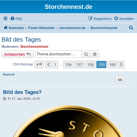
Storchennest.de
FAQ
Registrieren
Anmelden
S
Startseite
Foren-Übersicht
storchennest.de
Storchenfreunde
u
Bild des Tages
c
Moderator:
Storchenzentrum
h
Suche
Erweiterte Suche
Antworten
e
Seite
159
von
160
1
156
157
158
159
160
Vorherige
Nächs
2394 Beiträge
…
Paris-H.
Bild des Tages?
B
Fr 17. Jan 2025, 11:57
e
i
t
r
a
g