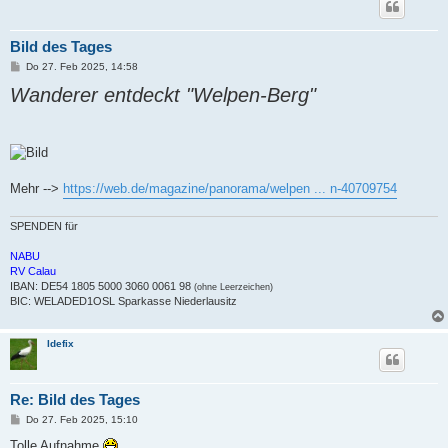
Bild des Tages
B
Do 27. Feb 2025, 14:58
e
Wanderer entdeckt "Welpen-Berg"
i
t
r
a
g
Mehr -->
https://web.de/magazine/panorama/welpen ... n-40709754
SPENDEN für
NABU
RV Calau
IBAN: DE54 1805 5000 3060 0061 98
(ohne Leerzeichen)
BIC: WELADED1OSL Sparkasse Niederlausitz
Idefix
Re: Bild des Tages
B
Do 27. Feb 2025, 15:10
e
i
Tolle Aufnahme