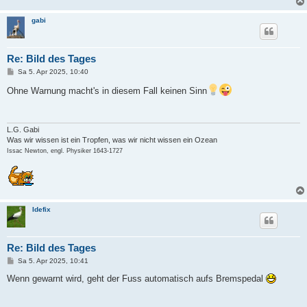
gabi
Re: Bild des Tages
B
Sa 5. Apr 2025, 10:40
e
i
Ohne Warnung macht's in diesem Fall keinen Sinn
t
r
a
g
L.G. Gabi
Was wir wissen ist ein Tropfen, was wir nicht wissen ein Ozean
Issac Newton, engl. Physiker 1643-1727
Idefix
Re: Bild des Tages
B
Sa 5. Apr 2025, 10:41
e
i
Wenn gewarnt wird, geht der Fuss automatisch aufs Bremspedal
t
r
a