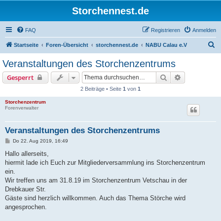
Storchennest.de
FAQ
Registrieren
Anmelden
S
Startseite
Foren-Übersicht
storchennest.de
NABU Calau e.V
u
Veranstaltungen des Storchenzentrums
c
Suche
Erweiterte S
Gesperrt
h
2 Beiträge • Seite
1
von
1
e
Storchenzentrum
Forenverwalter
Veranstaltungen des Storchenzentrums
B
Do 22. Aug 2019, 16:49
e
i
Hallo allerseits,
t
hiermit lade ich Euch zur Mitgliederversammlung ins Storchenzentrum
r
a
ein.
g
Wir treffen uns am 31.8.19 im Storchenzentrum Vetschau in der
Drebkauer Str.
Gäste sind herzlich willkommen. Auch das Thema Störche wird
angesprochen.