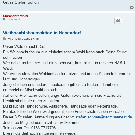
Gruss Stefan Schön
Storchenzentrum
Forenverwalter
Weihnachtsbaumaktion in Nebendorf
B
Mi 3. Dez 2025, 17:45
e
i
Unser Wald braucht Dich!
t
Ein Weihnachtsbaum aus einheimischem Wald kann auch Deine Stube
r
a
schmücken!
g
Wer dabei an frischer Luft aktiv sein will, kommt mit in unseren NABU-
Wald.
Wir wollen aktiv den Waldumbau fortsetzen und in den Kiefernkulturen für
Luft und Licht sorgen.
Junge Eichen und andere Laubbäume gilt es zu fördern, damit ein
artenreicher Mischwald entsteht.
Auf einer Freifläche sollen junge Kiefern weichen, um die Fläche als
Reptilienhabitate offen zu halten.
Du brauchst Handschuhe, Astschere, Handsäge oder Kettensäge.
Für das leibliche Wohl wird gesorgt, eine Feuerschale haben wir dabei!
Dauer 3 Stunden, Anmeldung erwünscht:
stefan.schoen@storchennest.de
Jeder, ob Mitglied oder nicht, ist willkommen!
Telefon vor Ort: 0163.7717708
Brennholz darf auch mitgenommen werden!