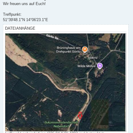
Wir freuen uns auf Euch!
Treffpunkt:
51°39'48.1"N 14°06'23.1"E
DATEIANHÄNGE