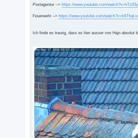
i
Postagentur -->
https://www.youtube.com/watch?v=hTz03
t
r
a
Feuerwehr -->
https://www.youtube.com/watch?v=k6Thql-x
g
Ich finde es traurig, dass es hier ausser von Hajo absolut k