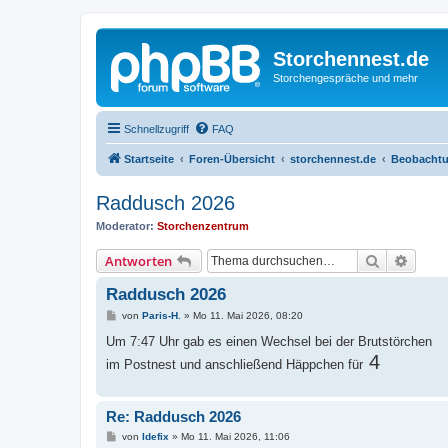
Storchennest.de
Storchengespräche und mehr
Schnellzugriff
FAQ
Startseite
Foren-Übersicht
storchennest.de
Beobachtu
Raddusch 2026
Moderator:
Storchenzentrum
Suche
Erweit
Antworten
Raddusch 2026
B
von
Paris-H.
»
Mo 11. Mai 2026, 08:20
e
i
Um 7:47 Uhr gab es einen Wechsel bei der Brutstörchen
t
4
im Postnest und anschließend Häppchen für
r
a
g
Re: Raddusch 2026
B
von
Idefix
»
Mo 11. Mai 2026, 11:06
e