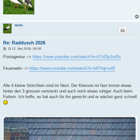
Idefix
Re: Raddusch 2026
B
Di 12. Mai 2026, 08:56
e
i
Postagentur -->
https://www.youtube.com/watch?v=hTz03y1ioDo
t
r
a
Feuerwehr -->
https://www.youtube.com/watch?v=k6Thql-xof0
g
Alle 4 kleine Störchlein sind im Nest. Der Kleinste ist fast immer etwas
hinter den 3 grossen versteckt und auch noch etwas ruhiger. Auch beim
Futtern. Ich hoffe, es hat auch für ihn gereicht und er wächst ganz schnell