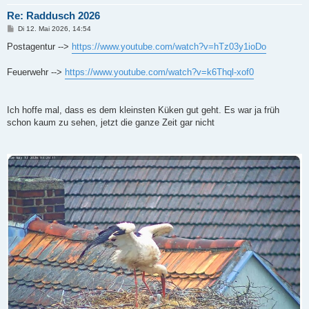
Re: Raddusch 2026
B
Di 12. Mai 2026, 14:54
e
i
Postagentur -->
https://www.youtube.com/watch?v=hTz03y1ioDo
t
r
a
Feuerwehr -->
https://www.youtube.com/watch?v=k6Thql-xof0
g
Ich hoffe mal, dass es dem kleinsten Küken gut geht. Es war ja früh
schon kaum zu sehen, jetzt die ganze Zeit gar nicht