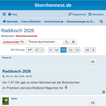
Storchennest.de
FAQ
Registrieren
Anmelden
S
Startseite
Foren-Übersicht
storchennest.de
Beobachtungen im Nest von Raddusch
u
Raddusch 2026
c
Moderator:
Storchenzentrum
h
Suche
Erweiterte Suche
Antworten
e
Seite
11
von
26
1
9
10
11
12
13
26
Vorherige
Nächs
384 Beiträge
…
…
Paris-H.
Raddusch 2026
B
Mo 11. Mai 2026, 08:20
e
i
Um 7:47 Uhr gab es einen Wechsel bei der Brutstörchen
t
4
im Postnest und anschließend Häppchen für
r
a
g
Idefix