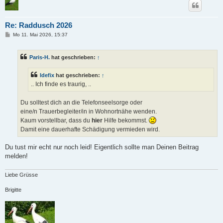
Re: Raddusch 2026
B
Mo 11. Mai 2026, 15:37
e
i
t
Paris-H.
hat geschrieben:
↑
r
a
g
Idefix
hat geschrieben:
↑
.. Ich finde es traurig, ..
Du solltest dich an die Telefonseelsorge oder
eine/n Trauerbegleiter/in in Wohnortnähe wenden.
Kaum vorstellbar, dass du
hier
Hilfe bekommst.
Damit eine dauerhafte Schädigung vermieden wird.
Du tust mir echt nur noch leid! Eigentlich sollte man Deinen Beitrag
melden!
Liebe Grüsse
Brigitte