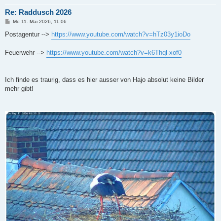
Re: Raddusch 2026
B
Mo 11. Mai 2026, 11:06
e
i
Postagentur -->
https://www.youtube.com/watch?v=hTz03y1ioDo
t
r
a
Feuerwehr -->
https://www.youtube.com/watch?v=k6Thql-xof0
g
Ich finde es traurig, dass es hier ausser von Hajo absolut keine Bilder
mehr gibt!