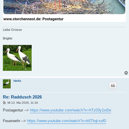
Liebe Grüsse
Brigitte
Idefix
Re: Raddusch 2026
B
Mi 13. Mai 2026, 11:34
e
i
Postagentur -->
https://www.youtube.com/watch?v=hTz03y1ioDo
t
r
a
Feuerwehr -->
https://www.youtube.com/watch?v=k6Thql-xof0
g