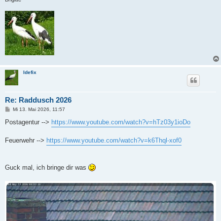
Idefix
Re: Raddusch 2026
B
Mi 13. Mai 2026, 11:57
e
i
Postagentur -->
https://www.youtube.com/watch?v=hTz03y1ioDo
t
r
a
Feuerwehr -->
https://www.youtube.com/watch?v=k6Thql-xof0
g
Guck mal, ich bringe dir was