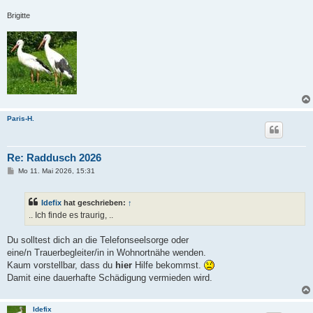
Brigitte
Paris-H.
Re: Raddusch 2026
B
Mo 11. Mai 2026, 15:31
e
i
t
Idefix
hat geschrieben:
↑
r
a
.. Ich finde es traurig, ..
g
Du solltest dich an die Telefonseelsorge oder
eine/n Trauerbegleiter/in in Wohnortnähe wenden.
Kaum vorstellbar, dass du
hier
Hilfe bekommst.
Damit eine dauerhafte Schädigung vermieden wird.
Idefix