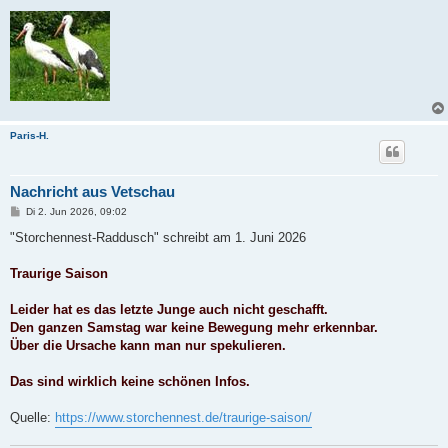
Paris-H.
Nachricht aus Vetschau
B
Di 2. Jun 2026, 09:02
e
i
"Storchennest-Raddusch" schreibt am 1. Juni 2026
t
r
a
Traurige Saison
g
Leider hat es das letzte Junge auch nicht geschafft.
Den ganzen Samstag war keine Bewegung mehr erkennbar.
Über die Ursache kann man nur spekulieren.
Das sind wirklich keine schönen Infos.
Quelle:
https://www.storchennest.de/traurige-saison/