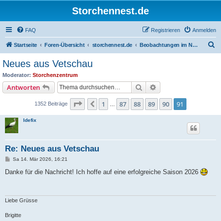
Storchennest.de
FAQ
Registrieren
Anmelden
S
Startseite
Foren-Übersicht
storchennest.de
Beobachtungen im Nest von Vetschau
u
Neues aus Vetschau
c
Moderator:
Storchenzentrum
h
Suche
Erweiterte Suche
Antworten
e
Seite
91
von
91
1
87
88
89
90
91
Vorherige
1352 Beiträge
…
Idefix
Re: Neues aus Vetschau
B
Sa 14. Mär 2026, 16:21
e
i
Danke für die Nachricht! Ich hoffe auf eine erfolgreiche Saison 2026
t
r
a
g
Liebe Grüsse
Brigitte