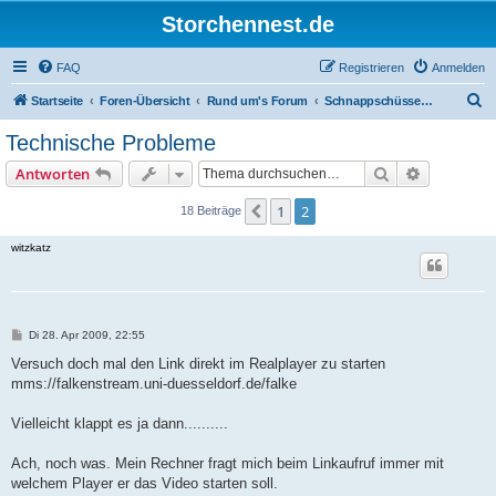
Storchennest.de
FAQ
Registrieren
Anmelden
S
Startseite
Foren-Übersicht
Rund um's Forum
Schnappschüsse für das Forum
u
Technische Probleme
c
Suche
Erweiterte
Antworten
h
e
1
2
Vorherige
18 Beiträge
witzkatz
B
Di 28. Apr 2009, 22:55
e
i
Versuch doch mal den Link direkt im Realplayer zu starten
t
mms://falkenstream.uni-duesseldorf.de/falke
r
a
g
Vielleicht klappt es ja dann..........
Ach, noch was. Mein Rechner fragt mich beim Linkaufruf immer mit
welchem Player er das Video starten soll.