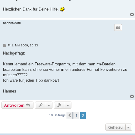
Herzlichen Dank für Deine Hilfe.
hannes2008
B
Fr 1. Mai 2009, 10:33
e
i
Nachgefragt:
t
r
a
Kennt jemand ein Freeware-Programm, mit dem man rm-Dateien
g
bearbeiten kann, ohne sie vorher in ein anderes Format konvertieren zu
müssen?????
Ich wäre für jeden Tipp dankbar!
Hannes
Antworten
1
2
Vorherige
18 Beiträge
Gehe zu