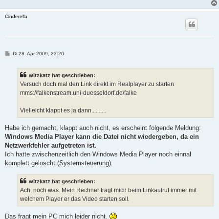
Cinderella
B
Di 28. Apr 2009, 23:20
e
i
t
witzkatz hat geschrieben:
r
a
Versuch doch mal den Link direkt im Realplayer zu starten
g
mms://falkenstream.uni-duesseldorf.de/falke
Vielleicht klappt es ja dann..........
Habe ich gemacht, klappt auch nicht, es erscheint folgende Meldung:
Windows Media Player kann die Datei nicht wiedergeben, da ein
Netzwerkfehler aufgetreten ist.
Ich hatte zwischenzeitlich den Windows Media Player noch einnal
komplett gelöscht (Systemsteuerung).
witzkatz hat geschrieben:
Ach, noch was. Mein Rechner fragt mich beim Linkaufruf immer mit
welchem Player er das Video starten soll.
Das fragt mein PC mich leider nicht.