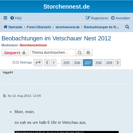
Storchennest.de
FAQ
Registrieren
Anmelden
S
Startseite
Foren-Übersicht
storchennest.de
Beobachtungen im Nest von Vetschau
u
Beobachtungen im Vetschauer Nest 2012
c
Moderator:
Storchenzentrum
h
Suche
Erweiterte Suche
Gesperrt
e
Seite
207
von
209
1
205
206
207
208
209
Vorherige
Nächs
3132 Beiträge
…
biggi44
B
So 12. Aug 2012, 12:05
e
i
.
t
r
Moin, moin,
a
g
so sah es um halb 6 Uhr in Vetschau aus,