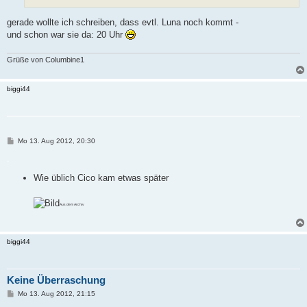
g
gerade wollte ich schreiben, dass evtl. Luna noch kommt -
und schon war sie da: 20 Uhr
Grüße von Columbine1
biggi44
B
Mo 13. Aug 2012, 20:30
e
i
.
t
r
Wie üblich Cico kam etwas später
a
g
Aus dem Archiv
biggi44
Keine Überraschung
B
Mo 13. Aug 2012, 21:15
e