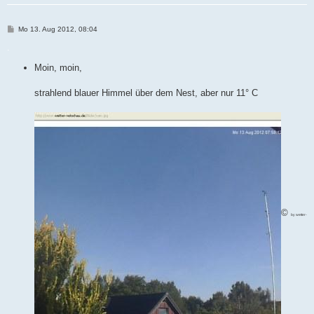
B
Mo 13. Aug 2012, 08:04
e
i
.
t
r
Moin, moin,
a
g
strahlend blauer Himmel über dem Nest, aber nur 11° C
©
by wetter-