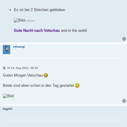
i
.
t
r
Es ist bei 2 Störchen geblieben
a
g
Aus dem Archiv
Gute Nacht nach Vetschau
and in the world
stiloangi
B
Di 14. Aug 2012, 06:26
e
i
Guten Morgen Vetschau
t
r
a
Beide sind eben schon in den Tag gestartet
g
biggi44