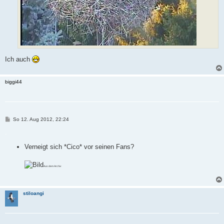
Ich auch
biggi44
B
So 12. Aug 2012, 22:24
e
i
.
t
r
Verneigt sich *Cico* vor seinen Fans?
a
g
Aus dem Archiv
stiloangi