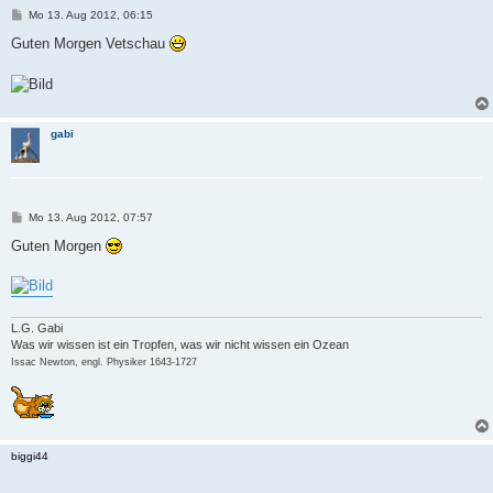
B
Mo 13. Aug 2012, 06:15
e
i
Guten Morgen Vetschau
t
r
a
g
gabi
B
Mo 13. Aug 2012, 07:57
e
i
Guten Morgen
t
r
a
g
L.G. Gabi
Was wir wissen ist ein Tropfen, was wir nicht wissen ein Ozean
Issac Newton, engl. Physiker 1643-1727
biggi44