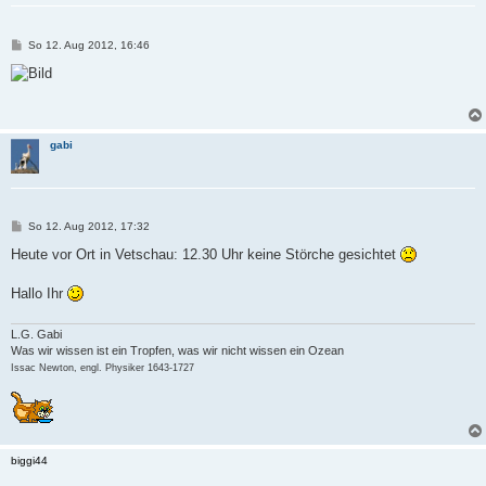
B
So 12. Aug 2012, 16:46
e
i
t
r
a
g
gabi
B
So 12. Aug 2012, 17:32
e
i
Heute vor Ort in Vetschau: 12.30 Uhr keine Störche gesichtet
t
r
a
Hallo Ihr
g
L.G. Gabi
Was wir wissen ist ein Tropfen, was wir nicht wissen ein Ozean
Issac Newton, engl. Physiker 1643-1727
biggi44