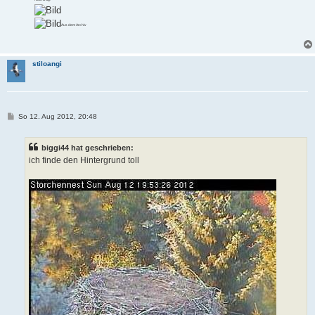
Aus dem Archiv
stiloangi
B
So 12. Aug 2012, 20:48
e
i
t
biggi44 hat geschrieben:
r
a
ich finde den Hintergrund toll
g