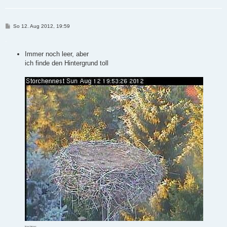
B
So 12. Aug 2012, 19:59
e
i
.
t
r
Immer noch leer, aber
a
ich finde den Hintergrund toll
g
Nachtrag: