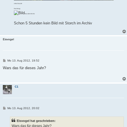
vetschau.de
Nachtrag:
Aus dem Archiv
Schon 5 Stunden kein Bild mit Storch im Archiv
Eisvogel
B
Mo 13. Aug 2012, 19:52
e
i
Wars das für dieses Jahr?
t
r
a
g
C1
B
Mo 13. Aug 2012, 20:02
e
i
t
Eisvogel hat geschrieben:
r
a
Wars das für dieses Jahr?