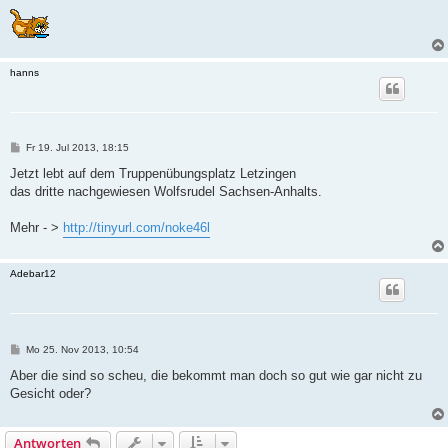
hanns
B
Fr 19. Jul 2013, 18:15
e
i
Jetzt lebt auf dem Truppenübungsplatz Letzingen
t
das dritte nachgewiesen Wolfsrudel Sachsen-Anhalts.
r
a
g
Mehr - >
http://tinyurl.com/noke46l
Adebar12
B
Mo 25. Nov 2013, 10:54
e
i
Aber die sind so scheu, die bekommt man doch so gut wie gar nicht zu
t
Gesicht oder?
r
a
g
Antworten