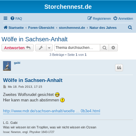
Storchennest.de
FAQ
Registrieren
Anmelden
S
Startseite
Foren-Übersicht
storchennest.de
Natur des Jahres
u
Wölfe in Sachsen-Anhalt
c
Suche
Erweiterte
Antworten
h
3 Beiträge • Seite
1
von
1
e
gabi
Wölfe in Sachsen-Anhalt
B
Mo 18. Feb 2013, 17:15
e
i
Zweites Wolfsrudel gesichtet
t
Hier kann man auch abstimmen
r
a
g
http://www.mdr.de/sachsen-anhalt/woelfe ... 0b3e4.html
L.G. Gabi
Was wir wissen ist ein Tropfen, was wir nicht wissen ein Ozean
Issac Newton, engl. Physiker 1643-1727