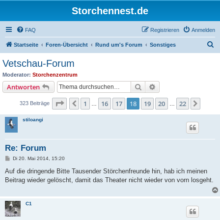
Storchennest.de
FAQ
Registrieren
Anmelden
S
Startseite
Foren-Übersicht
Rund um's Forum
Sonstiges
u
Vetschau-Forum
c
Moderator:
Storchenzentrum
h
Suche
Erweiterte Suche
Antworten
e
Seite
18
von
22
1
16
17
18
19
20
22
Vorherige
Nächs
323 Beiträge
…
…
stiloangi
Re: Forum
B
Di 20. Mai 2014, 15:20
e
i
Auf die dringende Bitte Tausender Störchenfreunde hin, hab ich meinen
t
Beitrag wieder gelöscht, damit das Theater nicht wieder von vorn losgeht.
r
a
g
C1