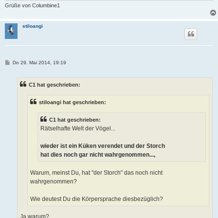
Grüße von Columbine1
stiloangi
B
Do 29. Mai 2014, 19:19
e
i
t
C1 hat geschrieben:
r
a
g
stiloangi hat geschrieben:
C1 hat geschrieben:
Rätselhafte Welt der Vögel...
wieder ist ein Küken verendet und der Storch
hat dies noch gar nicht wahrgenommen...,
Warum, meinst Du, hat "der Storch" das noch nicht
wahrgenommen?
Wie deutest Du die Körpersprache diesbezüglich?
Ja warum?