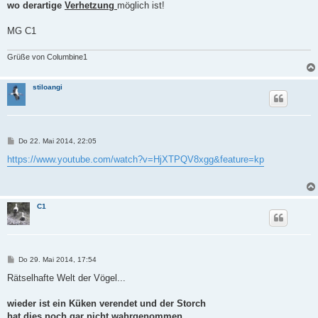
wo derartige
Verhetzung
möglich ist!
MG C1
Grüße von Columbine1
stiloangi
B
Do 22. Mai 2014, 22:05
e
i
https://www.youtube.com/watch?v=HjXTPQV8xgg&feature=kp
t
r
a
g
C1
B
Do 29. Mai 2014, 17:54
e
i
Rätselhafte Welt der Vögel...
t
r
a
wieder ist ein Küken verendet und der Storch
g
hat dies noch gar nicht wahrgenommen...,