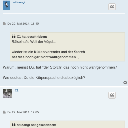
stiloangi
B
Do 29. Mai 2014, 18:45
e
i
t
C1 hat geschrieben:
r
a
Rätselhafte Welt der Vögel...
g
wieder ist ein Küken verendet und der Storch
hat dies noch gar nicht wahrgenommen...,
Warum, meinst Du, hat "der Storch" das noch nicht wahrgenommen?
Wie deutest Du die Körpersprache diesbezüglich?
C1
B
Do 29. Mai 2014, 19:05
e
i
t
stiloangi hat geschrieben:
r