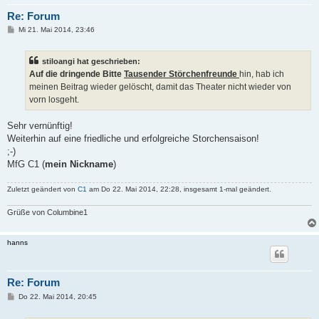
Re: Forum
B
Mi 21. Mai 2014, 23:46
e
i
t
stiloangi hat geschrieben:
r
a
Auf die dringende Bitte
Tausender Störchenfreunde
hin, hab ich
g
meinen Beitrag wieder gelöscht, damit das Theater nicht wieder von
vorn losgeht.
Sehr vernünftig!
Weiterhin auf eine friedliche und erfolgreiche Storchensaison!
;-)
MfG C1 (
mein Nickname
)
Zuletzt geändert von
C1
am Do 22. Mai 2014, 22:28, insgesamt 1-mal geändert.
Grüße von Columbine1
hanns
Re: Forum
B
Do 22. Mai 2014, 20:45
e
i