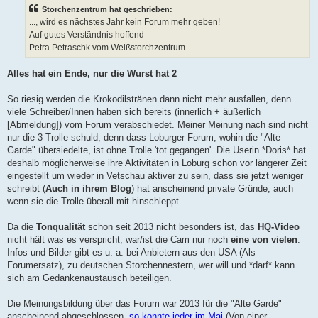
t
Storchenzentrum hat geschrieben:
r
a
..., wird es nächstes Jahr kein Forum mehr geben!
g
Auf gutes Verständnis hoffend
Petra Petraschk vom Weißstorchzentrum
Alles hat ein Ende, nur die Wurst hat 2
So riesig werden die Krokodilstränen dann nicht mehr ausfallen, denn
viele Schreiber/Innen haben sich bereits (innerlich + äußerlich
[Abmeldung]) vom Forum verabschiedet. Meiner Meinung nach sind nicht
nur die 3 Trolle schuld, denn dass Loburger Forum, wohin die "Alte
Garde" übersiedelte, ist ohne Trolle 'tot gegangen'. Die Userin *Doris* hat
deshalb möglicherweise ihre Aktivitäten in Loburg schon vor längerer Zeit
eingestellt um wieder in Vetschau aktiver zu sein, dass sie jetzt weniger
schreibt (
Auch in ihrem Blog
) hat anscheinend private Gründe, auch
wenn sie die Trolle überall mit hinschleppt.
Da die
Tonqualität
schon seit 2013 nicht besonders ist, das
HQ-Video
nicht hält was es verspricht, war/ist die Cam nur noch
eine von vielen
.
Infos und Bilder gibt es u. a. bei Anbietern aus den USA (Als
Forumersatz), zu deutschen Storchennestern, wer will und *darf* kann
sich am Gedankenaustausch beteiligen.
Die Meinungsbildung über das Forum war 2013 für die "Alte Garde"
anscheinend abgeschlossen,
so konnte jeder im Mai
(Von einer