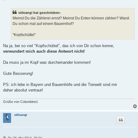
e
i
t
stiloangi hat geschrieben:
r
a
Meinst Du die Zählerei ernst? Meinst Du Enten können zählen? Warst
g
Du schon mal auf einem Bauernhof?
"Kopfschüttel"
Na ja, bei so viel "Kopfschüttel", das ich von Dir schon kenne,
verwundert mich auch diese Antwort nicht
!
Da muss ja im Kopf was durcheinander kommen!
Gute Besserung!
PS: ich lebe in Bayern und Bauernhöfe und die Tierwelt sind mir
daher absolut vertraut!
Grüße von Columbine1
stiloangi
B
Do 29. Mai 2014, 20:24