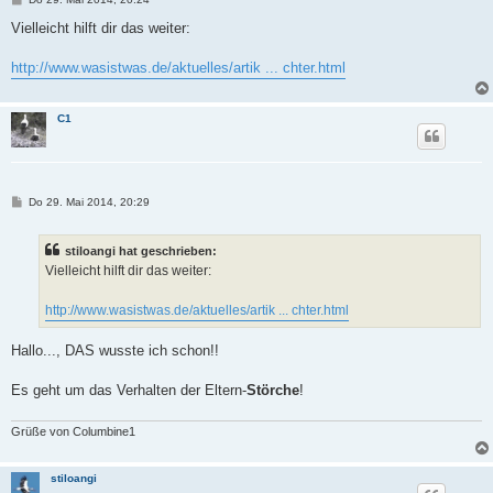
e
i
Vielleicht hilft dir das weiter:
t
r
a
http://www.wasistwas.de/aktuelles/artik ... chter.html
g
C1
B
Do 29. Mai 2014, 20:29
e
i
t
stiloangi hat geschrieben:
r
a
Vielleicht hilft dir das weiter:
g
http://www.wasistwas.de/aktuelles/artik ... chter.html
Hallo..., DAS wusste ich schon!!
Es geht um das Verhalten der Eltern-
Störche
!
Grüße von Columbine1
stiloangi