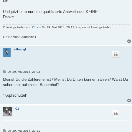
MfG
Und jetzt bitte nur eine qualifizierte Antwort oder KEINE!
Danke
Zuletzt geändert von
C1
am Do 29. Mai 2014, 20:12, insgesamt 1-mal geändert.
Grüße von Columbine1
stiloangi
B
Do 29. Mai 2014, 20:03
e
i
Meinst Du die Zählerei ernst? Meinst Du Enten können zählen? Warst Du
t
schon mal auf einem Bauernhof?
r
a
g
"Kopfschüttel"
C1
B
Do 29. Mai 2014, 20:21