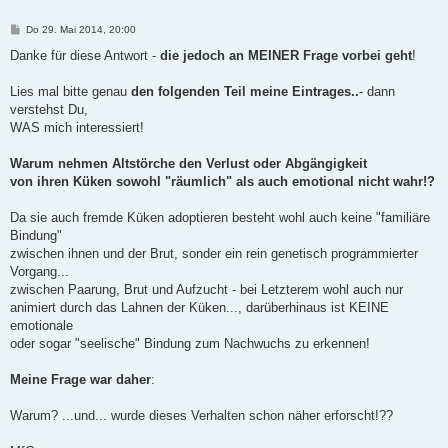
B
Do 29. Mai 2014, 20:00
e
i
Danke für diese Antwort -
die jedoch an MEINER Frage vorbei geht
!
t
r
a
Lies mal bitte genau
den folgenden Teil meine Eintrages..
- dann
g
verstehst Du,
WAS mich interessiert!
Warum nehmen Altstörche den Verlust oder Abgängigkeit
von ihren Küken sowohl "räumlich" als auch emotional nicht wahr!?
Da sie auch fremde Küken adoptieren besteht wohl auch keine "familiäre
Bindung"
zwischen ihnen und der Brut, sonder ein rein genetisch programmierter
Vorgang...
zwischen Paarung, Brut und Aufzucht - bei Letzterem wohl auch nur
animiert durch das Lahnen der Küken..., darüberhinaus ist KEINE
emotionale
oder sogar "seelische" Bindung zum Nachwuchs zu erkennen!
Meine Frage war daher
:
Warum? ...und... wurde dieses Verhalten schon näher erforscht!??