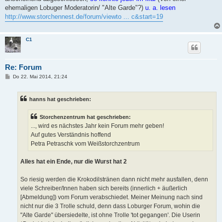
ehemaligen Lobuger Moderatorin/ "Alte Garde"?)
u. a. lesen
http://www.storchennest.de/forum/viewto ... c&start=19
C1
Re: Forum
B
Do 22. Mai 2014, 21:24
e
i
t
hanns hat geschrieben:
r
a
g
Storchenzentrum hat geschrieben:
..., wird es nächstes Jahr kein Forum mehr geben!
Auf gutes Verständnis hoffend
Petra Petraschk vom Weißstorchzentrum
Alles hat ein Ende, nur die Wurst hat 2
So riesig werden die Krokodilstränen dann nicht mehr ausfallen, denn
viele Schreiber/Innen haben sich bereits (innerlich + äußerlich
[Abmeldung]) vom Forum verabschiedet. Meiner Meinung nach sind
nicht nur die 3 Trolle schuld, denn dass Loburger Forum, wohin die
"Alte Garde" übersiedelte, ist ohne Trolle 'tot gegangen'. Die Userin