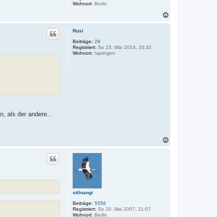
Wohnort:
Berlin
N
a
c
Rosi
h
o
Beiträge:
29
Registriert:
So 23. Mär 2014, 20:32
b
Wohnort:
Ispringen
e
n
, als der andere...
N
a
c
h
o
b
e
n
stiloangi
Beiträge:
5556
Registriert:
So 20. Mai 2007, 21:07
Wohnort:
Berlin