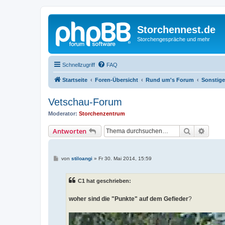
Storchennest.de
Storchengespräche und mehr
Schnellzugriff
FAQ
Startseite
Foren-Übersicht
Rund um's Forum
Sonstig
Vetschau-Forum
Moderator:
Storchenzentrum
Suche
Erweit
Antworten
B
von
stiloangi
»
Fr 30. Mai 2014, 15:59
e
i
t
C1 hat geschrieben:
r
a
g
woher sind die "Punkte" auf dem Gefieder
?