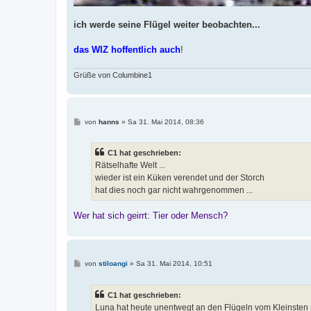
ich werde seine Flügel weiter beobachten...
das WIZ hoffentlich auch
!
Grüße von Columbine1
B
von
hanns
»
Sa 31. Mai 2014, 08:36
e
i
t
C1 hat geschrieben:
r
a
Rätselhafte Welt ...
g
wieder ist ein Küken verendet und der Storch
hat dies noch gar nicht wahrgenommen ...
Wer hat sich geirrt: Tier oder Mensch?
B
von
stiloangi
»
Sa 31. Mai 2014, 10:51
e
i
t
C1 hat geschrieben:
r
a
Luna hat heute unentwegt an den Flügeln vom Kleinsten 