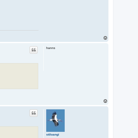
N
a
c
hanns
h
o
b
e
n
N
a
c
h
o
b
e
n
stiloangi