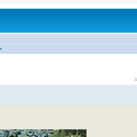
es
erte Suche
3