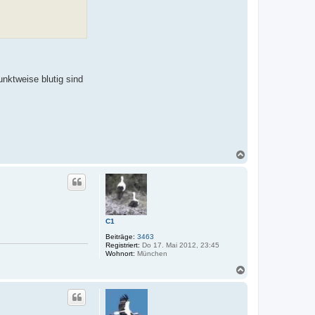
unktweise blutig sind
N
a
c
h
o
b
e
C1
n
Beiträge:
3463
Registriert:
Do 17. Mai 2012, 23:45
Wohnort:
München
N
a
c
h
o