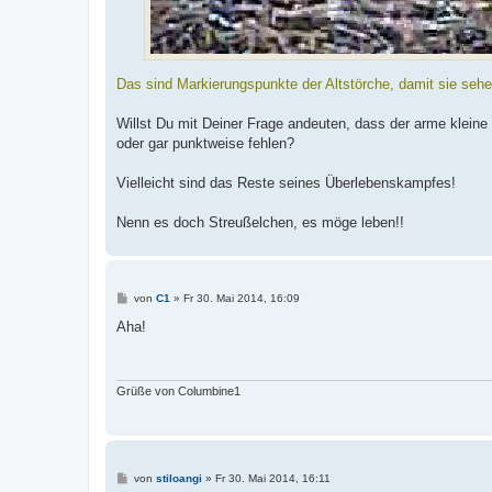
Das sind Markierungspunkte der Altstörche, damit sie sehen
Willst Du mit Deiner Frage andeuten, dass der arme kleine 
oder gar punktweise fehlen?
Vielleicht sind das Reste seines Überlebenskampfes!
Nenn es doch Streußelchen, es möge leben!!
B
von
C1
»
Fr 30. Mai 2014, 16:09
e
i
Aha!
t
r
a
g
Grüße von Columbine1
B
von
stiloangi
»
Fr 30. Mai 2014, 16:11
e