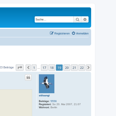
Suche
Erweiterte Suche
Registrieren
Anmelden
Seite
19
von
22
1
17
18
19
20
21
22
Vorherige
Nächste
23 Beiträge
…
stiloangi
Beiträge:
5556
Registriert:
So 20. Mai 2007, 21:07
Wohnort:
Berlin