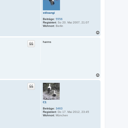
b
e
n
stiloangi
Beiträge:
5556
Registriert:
So 20. Mai 2007, 21:07
Wohnort:
Berlin
N
a
c
hanns
h
o
b
e
n
N
a
c
h
o
b
e
C1
n
Beiträge:
3463
Registriert:
Do 17. Mai 2012, 23:45
Wohnort:
München