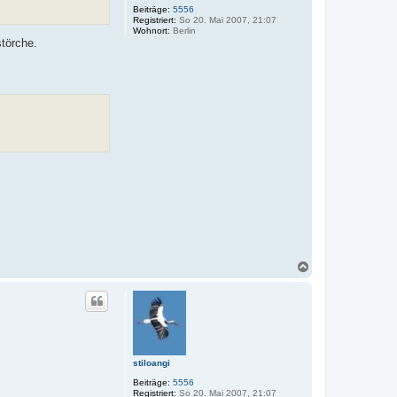
Beiträge:
5556
Registriert:
So 20. Mai 2007, 21:07
Wohnort:
Berlin
störche.
N
a
c
h
o
b
e
n
stiloangi
Beiträge:
5556
Registriert:
So 20. Mai 2007, 21:07