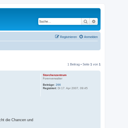
Suche
Erweiterte Suche
Registrieren
Anmelden
1 Beitrag • Seite
1
von
1
Storchenzentrum
Forenverwalter
Beiträge:
266
Registriert:
Di 17. Apr 2007, 09:45
icht die Chancen und