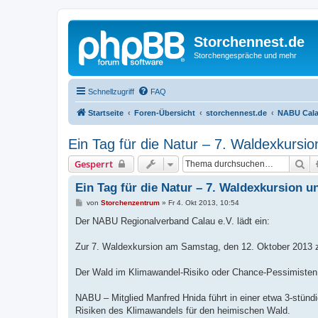
Storchennest.de
Storchengespräche und mehr
Schnellzugriff
FAQ
Startseite
Foren-Übersicht
storchennest.de
NABU Cala
Ein Tag für die Natur – 7. Waldexkursio
Su
Gesperrt
Ein Tag für die Natur – 7. Waldexkursion u
B
von
Storchenzentrum
»
Fr 4. Okt 2013, 10:54
e
i
Der NABU Regionalverband Calau e.V. lädt ein:
t
r
a
Zur 7. Waldexkursion am Samstag, den 12. Oktober 2013
g
Der Wald im Klimawandel-Risiko oder Chance-Pessimisten
NABU – Mitglied Manfred Hnida führt in einer etwa 3-stünd
Risiken des Klimawandels für den heimischen Wald.