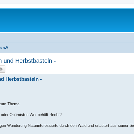
u e.V
n und Herbstbasteln -
che
Erweiterte Suche
nd Herbstbasteln -
 zum Thema:
 oder Optimisten-Wer behält Recht?
igen Wanderung Naturinteressierte durch den Wald und erläutert aus seiner S