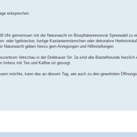
sage entsprechen.
:00 Uhr gemeinsam mit der Naturwacht im Biosphärenreservat Spreewald zu e
len- oder Igelstecker, lustige Kastanienmännchen oder dekorative Herbststräu
 Naturwacht geben hierzu gern Anregungen und Hilfestellungen.
zentrum Vetschau in der Drebkauer Str. 2a sind alle Bastelfreunde herzlich 
n Imbiss mit Tee und Kaffee ist gesorgt.
neuern möchte, kann das an diesem Tag, wie auch zu den gewohnten Öffnung