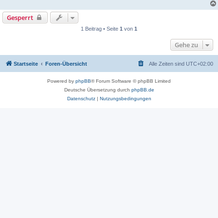
Gesperrt
1 Beitrag • Seite
1
von
1
Gehe zu
Startseite
Foren-Übersicht
Alle Zeiten sind
UTC+02:00
Powered by
phpBB
® Forum Software © phpBB Limited
Deutsche Übersetzung durch
phpBB.de
Datenschutz
|
Nutzungsbedingungen