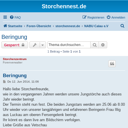
Storchennest.de
FAQ
Registrieren
Anmelden
S
Startseite
Foren-Übersicht
storchennest.de
NABU Calau e.V
u
Beringung
c
Suche
Erweiterte S
Gesperrt
h
1 Beitrag • Seite
1
von
1
e
Storchenzentrum
Forenverwalter
Beringung
B
Do 12. Jun 2014, 11:06
e
i
Hallo liebe Storchenfreunde,
t
wie in den vergangenen Jahren werden unsere Jungstörche auch dieses
r
a
Jahr wieder beringt.
g
Der Termin steht nun fest. Die beiden Jungstars werden am 25.06 ab 8.00
Uhr wieder von unserer langjährigen und erfahrenen Beringerin Frau Illig
aus Luckau am oberen Fersengelenk beringt.
Ihr könnt es dann live am Bildschirm verfolgen.
Liebe Grüße aus Vetschau