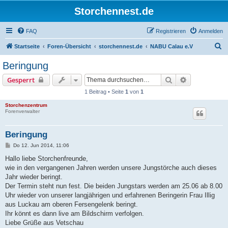
Storchennest.de
FAQ
Registrieren
Anmelden
S
Startseite
Foren-Übersicht
storchennest.de
NABU Calau e.V
u
Beringung
c
Suche
Erweiterte S
Gesperrt
h
1 Beitrag • Seite
1
von
1
e
Storchenzentrum
Forenverwalter
Beringung
B
Do 12. Jun 2014, 11:06
e
i
Hallo liebe Storchenfreunde,
t
wie in den vergangenen Jahren werden unsere Jungstörche auch dieses
r
a
Jahr wieder beringt.
g
Der Termin steht nun fest. Die beiden Jungstars werden am 25.06 ab 8.00
Uhr wieder von unserer langjährigen und erfahrenen Beringerin Frau Illig
aus Luckau am oberen Fersengelenk beringt.
Ihr könnt es dann live am Bildschirm verfolgen.
Liebe Grüße aus Vetschau