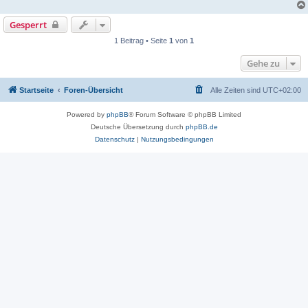
Gesperrt
1 Beitrag • Seite
1
von
1
Gehe zu
Startseite
Foren-Übersicht
Alle Zeiten sind
UTC+02:00
Powered by
phpBB
® Forum Software © phpBB Limited
Deutsche Übersetzung durch
phpBB.de
Datenschutz
|
Nutzungsbedingungen