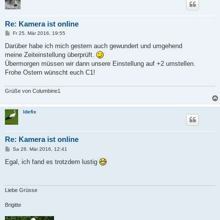
Re: Kamera ist online
B
Fr 25. Mär 2016, 19:55
e
i
Darüber habe ich mich gestern auch gewundert und umgehend
t
meine Zeiteinstellung überprüft.
r
a
Übermorgen müssen wir dann unsere Einstellung auf +2 umstellen.
g
Frohe Ostern wünscht euch C1!
Grüße von Columbine1
Idefix
Re: Kamera ist online
B
Sa 26. Mär 2016, 12:41
e
i
Egal, ich fand es trotzdem lustig
t
r
a
g
Liebe Grüsse
Brigitte