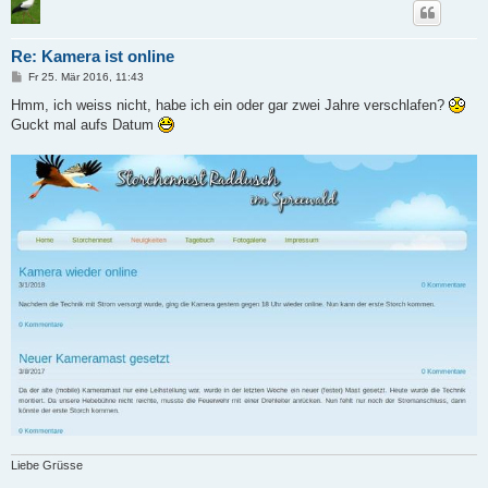
Re: Kamera ist online
B
Fr 25. Mär 2016, 11:43
e
i
Hmm, ich weiss nicht, habe ich ein oder gar zwei Jahre verschlafen?
t
Guckt mal aufs Datum
r
a
g
Liebe Grüsse