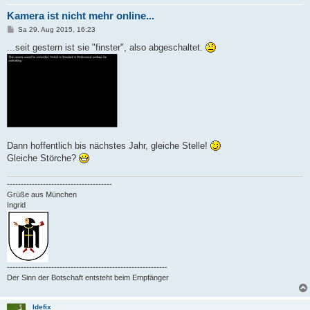
Kamera ist nicht mehr online...
B
Sa 29. Aug 2015, 16:23
e
i
...seit gestern ist sie "finster", also abgeschaltet.
t
r
a
g
Dann hoffentlich bis nächstes Jahr, gleiche Stelle!
Gleiche Störche?
--------------------------------------
Grüße aus München
Ingrid
----------------------------------------------------------
Der Sinn der Botschaft entsteht beim Empfänger
Idefix