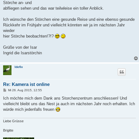
Störche an- und
abfliegen sehen und das war teilwleise ein toller Anblick.
Ich wünsche den Störchen eine gesunde Reise und eine ebenso gesunde
Rückkehr im Frühjahr und vielleicht könnten wir ja im nächsten Jahr
wieder
hier Störche beobachten!?!?
Grüße von der Isar
Ingrid die Isarstörchin
Idefix
Re: Kamera ist online
B
Mi 26. Aug 2015, 12:55
e
i
Ich möchte mich dem Dank ans Storchenzentrum anschliessen! Und
t
vielleicht bleibt uns das Nest ja auch im nächsten Jahr noch erhalten. Ich
r
a
würde mich jedenfalls freuen
g
Liebe Grüsse
Brigitte