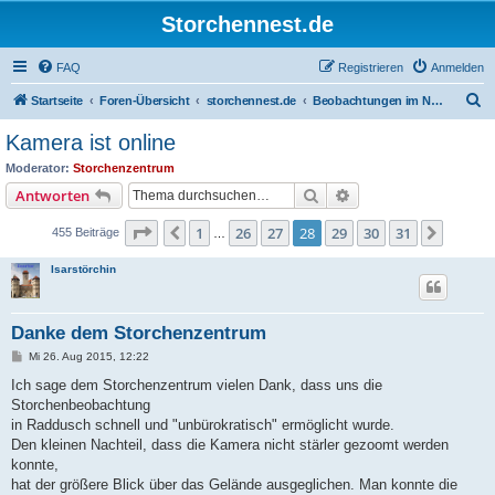
Storchennest.de
FAQ
Registrieren
Anmelden
S
Startseite
Foren-Übersicht
storchennest.de
Beobachtungen im Nest von Raddusch
u
Kamera ist online
c
Moderator:
Storchenzentrum
h
Suche
Erweiterte Suche
Antworten
e
Seite
28
von
31
1
26
27
28
29
30
31
Vorherige
Nächst
455 Beiträge
…
Isarstörchin
Danke dem Storchenzentrum
B
Mi 26. Aug 2015, 12:22
e
i
Ich sage dem Storchenzentrum vielen Dank, dass uns die
t
Storchenbeobachtung
r
a
in Raddusch schnell und "unbürokratisch" ermöglicht wurde.
g
Den kleinen Nachteil, dass die Kamera nicht stärler gezoomt werden
konnte,
hat der größere Blick über das Gelände ausgeglichen. Man konnte die