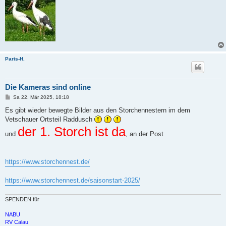
Paris-H.
Die Kameras sind online
B
Sa 22. Mär 2025, 18:18
e
i
Es gibt wieder bewegte Bilder aus den Storchennestern im dem
t
Vetschauer Ortsteil Raddusch
r
a
der 1. Storch ist da
und
g
, an der Post
https://www.storchennest.de/
https://www.storchennest.de/saisonstart-2025/
SPENDEN für
NABU
RV Calau