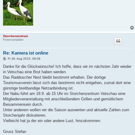
Storchenzentrum
Forenverwalter
Re: Kamera ist online
B
Fr 28. Aug 2015, 09:08
e
i
Danke für die Glückwünsche! Ich hoffe, dass wir im nächsten Jahr wieder
t
in Vetschau eine Brut haben werden.
r
a
Das Radduscher Nest bleibt bestimmt erhalten. Der dortige
g
Tourismusverein lässt sich das bestimmt nicht entgehen, zumal dort eine
günstige breitbandige Netzanbindung ist.
Der Nabu führt am 18.9. ab 15 Uhr im Storchenzentrum Vetschau eine
Mitgliederveranstaltung mit anschließendem Grillen und gemütlichem
Beisammensein durch.
Unter anderem wollen wir die Saison auswerten und aktuelle Zahlen zum
Storchenjahr diskutieren.
Vielleicht hat ja der ein oder andere Lust, hinzukommen.
Gruss Stefan