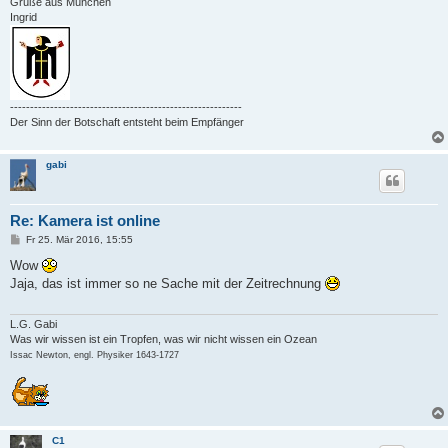
Grüße aus München
Ingrid
----------------------------------------------------------
Der Sinn der Botschaft entsteht beim Empfänger
gabi
Re: Kamera ist online
B
Fr 25. Mär 2016, 15:55
e
i
Wow
t
Jaja, das ist immer so ne Sache mit der Zeitrechnung
r
a
g
L.G. Gabi
Was wir wissen ist ein Tropfen, was wir nicht wissen ein Ozean
Issac Newton, engl. Physiker 1643-1727
C1