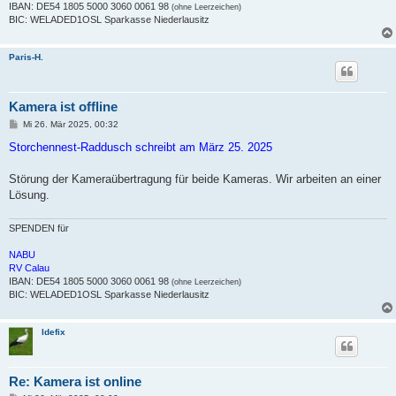
IBAN: DE54 1805 5000 3060 0061 98
(ohne Leerzeichen)
BIC: WELADED1OSL Sparkasse Niederlausitz
Paris-H.
Kamera ist offline
B
Mi 26. Mär 2025, 00:32
e
i
Storchennest-Raddusch schreibt am März 25. 2025
t
r
a
Störung der Kameraübertragung für beide Kameras. Wir arbeiten an einer
g
Lösung.
SPENDEN für
NABU
RV Calau
IBAN: DE54 1805 5000 3060 0061 98
(ohne Leerzeichen)
BIC: WELADED1OSL Sparkasse Niederlausitz
Idefix
Re: Kamera ist online