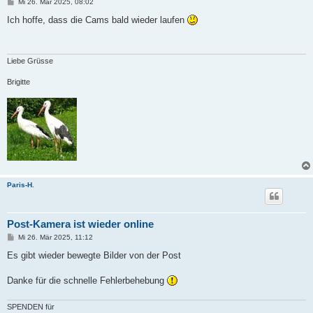
B
Mi 26. Mär 2025, 08:02
e
i
Ich hoffe, dass die Cams bald wieder laufen
t
r
a
g
Liebe Grüsse
Brigitte
Paris-H.
Post-Kamera ist wieder online
B
Mi 26. Mär 2025, 11:12
e
i
Es gibt wieder bewegte Bilder von der Post
t
r
a
Danke für die schnelle Fehlerbehebung
g
SPENDEN für