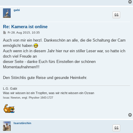
gabi
Re: Kamera ist online
B
Fr 28. Aug 2015, 10:35
e
i
Auch von mir ein herzl. Dankeschön an alle, die die Schaltung der Cam
t
ermöglicht haben
r
a
Auch wenn ich in diesem Jahr hier nur ein stiller Leser war, so hatte ich
g
doch viel Freude an
dieser Seite - danke Euch fürs Einstellen der schönen
Momentaufnahmen!!!
Den Störchlis gute Reise und gesunde Heimkehr.
L.G. Gabi
Was wir wissen ist ein Tropfen, was wir nicht wissen ein Ozean
Issac Newton, engl. Physiker 1643-1727
Isarstörchin