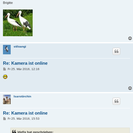
Brigitte
stiloangi
Re: Kamera ist online
B
Fr 25. Mär 2016, 12:16
e
i
t
r
a
g
Isarstörchin
Re: Kamera ist online
B
Fr 25. Mär 2016, 15:53
e
i
t
Idefix hat geschrieben:
r