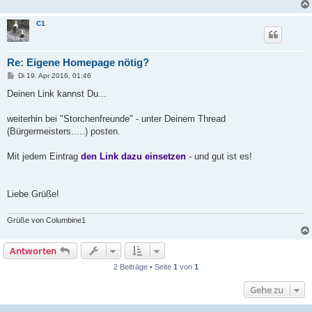
C1
Re: Eigene Homepage nötig?
B
Di 19. Apr 2016, 01:46
e
i
Deinen Link kannst Du...
t
r
a
weiterhin bei "Storchenfreunde" - unter Deinem Thread
g
(Bürgermeisters.....) posten.
Mit jedem Eintrag
den Link dazu einsetzen
- und gut ist es!
Liebe Grüße!
Grüße von Columbine1
Antworten
2 Beiträge • Seite
1
von
1
Gehe zu