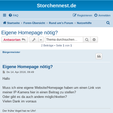
Storchennest.de
FAQ
Registrieren
Anmelden
S
Startseite
Foren-Übersicht
Rund um's Forum
Nutzerhilfe
u
Eigene Homepage nötig?
c
Suche
Erweiterte
Antworten
h
2 Beiträge • Seite
1
von
1
e
Bürgermeister
Eigene Homepage nötig?
B
Do 14. Apr 2016, 09:49
e
i
Hallo
t
r
a
Muss ich eine eigene Website/Homepage haben um einen Link von
g
meiner IP-Kamera hier in einen Beitrag zu stellen?
Oder gibt es da auch andere möglichkeiten?
Vielen Dank im vorraus
Der frühe Vogel hat ne Uhr!