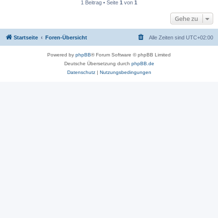
1 Beitrag • Seite
1
von
1
Gehe zu
Startseite
Foren-Übersicht
Alle Zeiten sind
UTC+02:00
Powered by
phpBB
® Forum Software © phpBB Limited
Deutsche Übersetzung durch
phpBB.de
Datenschutz
|
Nutzungsbedingungen