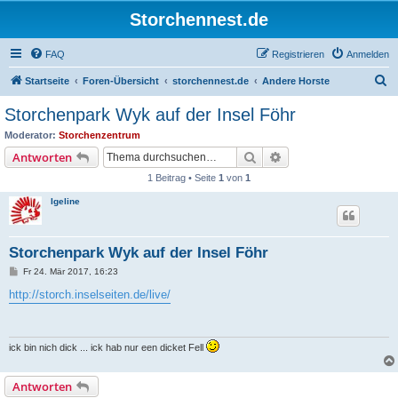
Storchennest.de
FAQ
Registrieren
Anmelden
S
Startseite
Foren-Übersicht
storchennest.de
Andere Horste
u
Storchenpark Wyk auf der Insel Föhr
c
Moderator:
Storchenzentrum
h
Suche
Erweiterte Suche
Antworten
e
1 Beitrag • Seite
1
von
1
Igeline
Storchenpark Wyk auf der Insel Föhr
B
Fr 24. Mär 2017, 16:23
e
i
http://storch.inselseiten.de/live/
t
r
a
g
ick bin nich dick ... ick hab nur een dicket Fell
Antworten