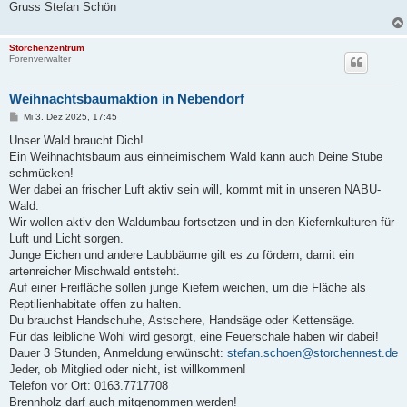
Gruss Stefan Schön
Storchenzentrum
Forenverwalter
Weihnachtsbaumaktion in Nebendorf
B
Mi 3. Dez 2025, 17:45
e
i
Unser Wald braucht Dich!
t
Ein Weihnachtsbaum aus einheimischem Wald kann auch Deine Stube
r
a
schmücken!
g
Wer dabei an frischer Luft aktiv sein will, kommt mit in unseren NABU-
Wald.
Wir wollen aktiv den Waldumbau fortsetzen und in den Kiefernkulturen für
Luft und Licht sorgen.
Junge Eichen und andere Laubbäume gilt es zu fördern, damit ein
artenreicher Mischwald entsteht.
Auf einer Freifläche sollen junge Kiefern weichen, um die Fläche als
Reptilienhabitate offen zu halten.
Du brauchst Handschuhe, Astschere, Handsäge oder Kettensäge.
Für das leibliche Wohl wird gesorgt, eine Feuerschale haben wir dabei!
Dauer 3 Stunden, Anmeldung erwünscht:
stefan.schoen@storchennest.de
Jeder, ob Mitglied oder nicht, ist willkommen!
Telefon vor Ort: 0163.7717708
Brennholz darf auch mitgenommen werden!