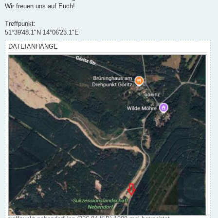
Wir freuen uns auf Euch!
Treffpunkt:
51°39'48.1"N 14°06'23.1"E
DATEIANHÄNGE