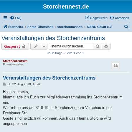
Storchennest.de
FAQ
Registrieren
Anmelden
S
Startseite
Foren-Übersicht
storchennest.de
NABU Calau e.V
u
Veranstaltungen des Storchenzentrums
c
Suche
Erweiterte S
Gesperrt
h
2 Beiträge • Seite
1
von
1
e
Storchenzentrum
Forenverwalter
Veranstaltungen des Storchenzentrums
B
Do 22. Aug 2019, 16:49
e
i
Hallo allerseits,
t
hiermit lade ich Euch zur Mitgliederversammlung ins Storchenzentrum
r
a
ein.
g
Wir treffen uns am 31.8.19 im Storchenzentrum Vetschau in der
Drebkauer Str.
Gäste sind herzlich willkommen. Auch das Thema Störche wird
angesprochen.