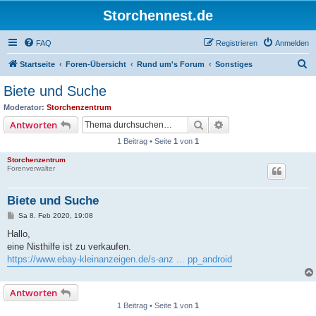
Storchennest.de
FAQ
Registrieren
Anmelden
S
Startseite
Foren-Übersicht
Rund um's Forum
Sonstiges
u
Biete und Suche
c
Moderator:
Storchenzentrum
h
Suche
Erweiterte Suche
Antworten
e
1 Beitrag • Seite
1
von
1
Storchenzentrum
Forenverwalter
Biete und Suche
B
Sa 8. Feb 2020, 19:08
e
i
Hallo,
t
eine Nisthilfe ist zu verkaufen.
r
a
https://www.ebay-kleinanzeigen.de/s-anz ... pp_android
g
Antworten
1 Beitrag • Seite
1
von
1