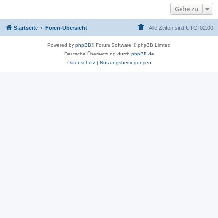
Gehe zu
Startseite
Foren-Übersicht
Alle Zeiten sind
UTC+02:00
Powered by
phpBB
® Forum Software © phpBB Limited
Deutsche Übersetzung durch
phpBB.de
Datenschutz
|
Nutzungsbedingungen