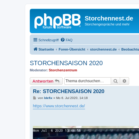
Storchennest.de
Storchengespräche und mehr
Schnellzugriff
FAQ
Startseite
Foren-Übersicht
storchennest.de
Beobachtu
STORCHENSAISON 2020
Moderator:
Storchenzentrum
Suche
Erweit
Antworten
Re: STORCHENSAISON 2020
B
von
Idefix
»
Mo 6. Jul 2020, 14:18
e
i
https://www.storchennest.de/
t
r
a
g