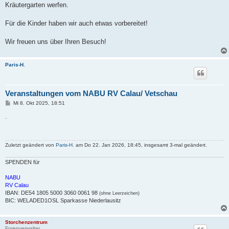
Kräutergarten werfen.
Für die Kinder haben wir auch etwas vorbereitet!
Wir freuen uns über Ihren Besuch!
Paris-H.
Veranstaltungen vom NABU RV Calau/ Vetschau
B
Mi 8. Okt 2025, 18:51
e
i
.
t
r
a
g
Zuletzt geändert von
Paris-H.
am Do 22. Jan 2026, 18:45, insgesamt 3-mal geändert.
SPENDEN für
NABU
RV Calau
IBAN: DE54 1805 5000 3060 0061 98
(ohne Leerzeichen)
BIC: WELADED1OSL Sparkasse Niederlausitz
Storchenzentrum
Forenverwalter