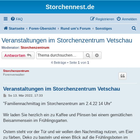
Storchennest.de
FAQ
Registrieren
Anmelden
S
Startseite
Foren-Übersicht
Rund um's Forum
Sonstiges
u
Veranstaltungen im Storchenzentrum Vetschau
c
Moderator:
Storchenzentrum
h
Suche
Erweiterte Suche
Antworten
e
4 Beiträge • Seite
1
von
1
Storchenzentrum
Forenverwalter
Veranstaltungen im Storchenzentrum Vetschau
B
So 13. Mär 2022, 17:33
e
i
"Familiennachmittag im Storchenzentrum am 2.4.22 14 Uhr"
t
r
a
Wir laden Sie herzlich ein zu Kaffee und Plinsen bei einem gemütlichen
g
Beisammensein im Frühlingsgarten.
Ostern steht vor der Tür und wir wollen den Nachmittag nutzen, um Eier
zu färben, Deko zu basteln und einen Blick auf die Frühlingsboten im