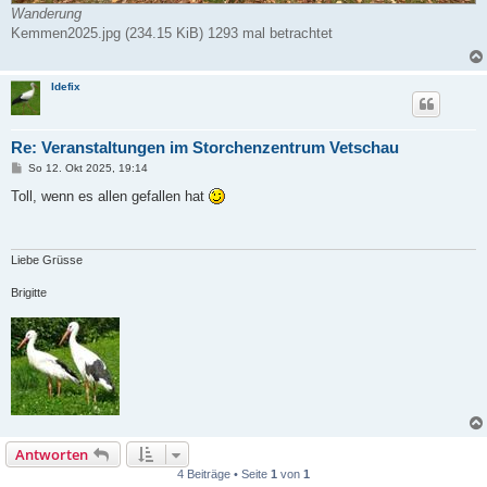
Wanderung
Kemmen2025.jpg (234.15 KiB) 1293 mal betrachtet
Idefix
Re: Veranstaltungen im Storchenzentrum Vetschau
B
So 12. Okt 2025, 19:14
e
i
Toll, wenn es allen gefallen hat
t
r
a
g
Liebe Grüsse
Brigitte
Antworten
4 Beiträge • Seite
1
von
1