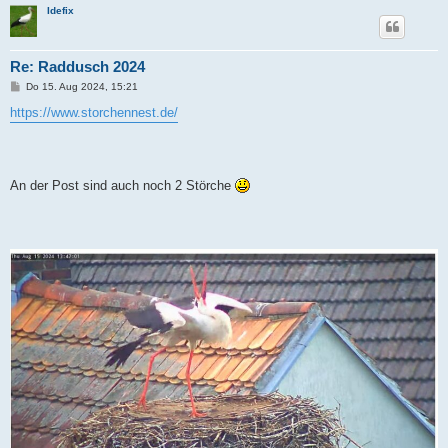
Idefix
Re: Raddusch 2024
B
Do 15. Aug 2024, 15:21
e
i
https://www.storchennest.de/
t
r
a
g
An der Post sind auch noch 2 Störche