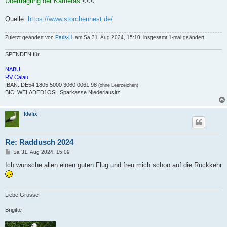
Übertragung der Kameras.
<<<
Quelle:
https://www.storchennest.de/
Zuletzt geändert von
Paris-H.
am Sa 31. Aug 2024, 15:10, insgesamt 1-mal geändert.
SPENDEN für
NABU
RV Calau
IBAN: DE54 1805 5000 3060 0061 98
(ohne Leerzeichen)
BIC: WELADED1OSL Sparkasse Niederlausitz
Idefix
Re: Raddusch 2024
B
Sa 31. Aug 2024, 15:09
e
i
Ich wünsche allen einen guten Flug und freu mich schon auf die Rückkehr
t
r
a
g
Liebe Grüsse
Brigitte