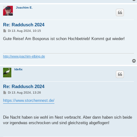
Joachim E.
Re: Raddusch 2024
B
Di 13. Aug 2024, 10:15
e
i
Gute Reise! Am Bosporus ist schon Hochbetrieb! Kommt gut wieder!
t
r
a
g
http://www.joachim-elbing.de
Idefix
Re: Raddusch 2024
B
Di 13. Aug 2024, 13:26
e
i
https://www.storchennest.de/
t
r
a
g
Die Nacht haben sie wohl im Nest verbracht. Aber dann haben sich beide
vor irgendwas erschrocken und sind gleichzeitig abgeflogen!