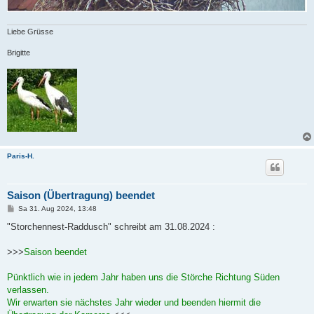
Liebe Grüsse
Brigitte
Paris-H.
Saison (Übertragung) beendet
B
Sa 31. Aug 2024, 13:48
e
i
"Storchennest-Raddusch" schreibt am 31.08.2024 :
t
r
a
>>>
Saison beendet
g
Pünktlich wie in jedem Jahr haben uns die Störche Richtung Süden
verlassen.
Wir erwarten sie nächstes Jahr wieder und beenden hiermit die