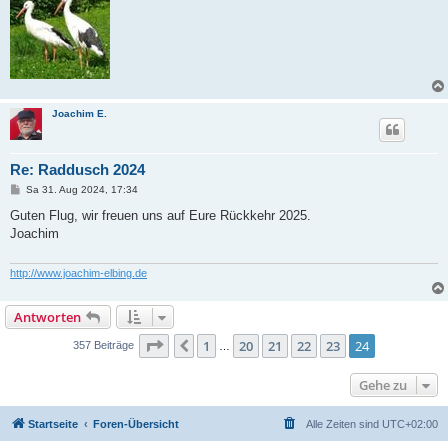
Joachim E.
Re: Raddusch 2024
B
Sa 31. Aug 2024, 17:34
e
i
Guten Flug, wir freuen uns auf Eure Rückkehr 2025.
t
Joachim
r
a
g
http://www.joachim-elbing.de
Antworten
Seite
24
von
24
1
20
21
22
23
24
Vorherige
357 Beiträge
…
Gehe zu
Startseite
Foren-Übersicht
Alle Zeiten sind
UTC+02:00