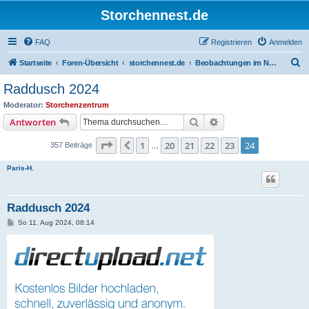
Storchennest.de
FAQ
Registrieren
Anmelden
S
Startseite
Foren-Übersicht
storchennest.de
Beobachtungen im Nest von Raddusch
u
Raddusch 2024
c
Moderator:
Storchenzentrum
h
Suche
Erweiterte Suche
Antworten
e
Seite
24
von
24
1
20
21
22
23
24
Vorherige
357 Beiträge
…
Paris-H.
Raddusch 2024
B
So 11. Aug 2024, 08:14
e
i
t
r
a
g