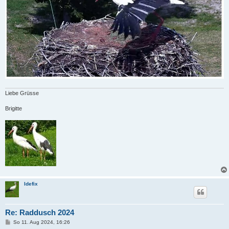
Liebe Grüsse
Brigitte
Idefix
Re: Raddusch 2024
B
So 11. Aug 2024, 16:26
e