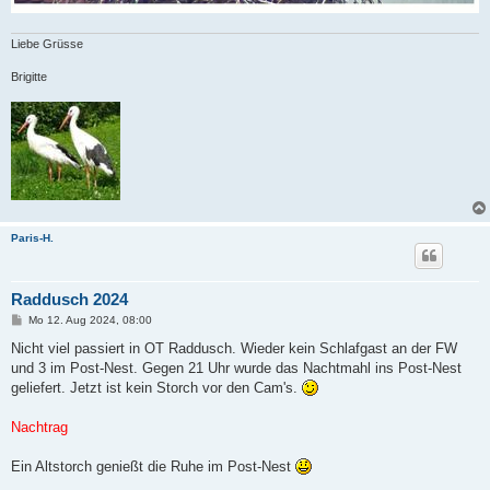
Liebe Grüsse
Brigitte
Paris-H.
Raddusch 2024
B
Mo 12. Aug 2024, 08:00
e
i
Nicht viel passiert in OT Raddusch. Wieder kein Schlafgast an der FW
t
und 3 im Post-Nest. Gegen 21 Uhr wurde das Nachtmahl ins Post-Nest
r
a
geliefert. Jetzt ist kein Storch vor den Cam's.
g
Nachtrag
Ein Altstorch genießt die Ruhe im Post-Nest