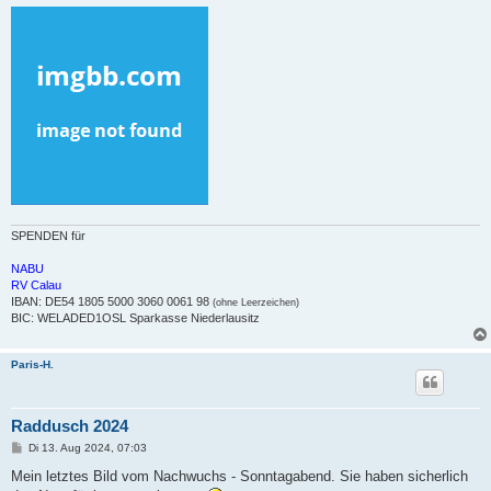
SPENDEN für
NABU
RV Calau
IBAN: DE54 1805 5000 3060 0061 98
(ohne Leerzeichen)
BIC: WELADED1OSL Sparkasse Niederlausitz
Paris-H.
Raddusch 2024
B
Di 13. Aug 2024, 07:03
e
i
Mein letztes Bild vom Nachwuchs - Sonntagabend. Sie haben sicherlich
t