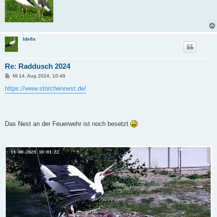
Idefix
Re: Raddusch 2024
B
Mi 14. Aug 2024, 10:49
e
i
https://www.storchennest.de/
t
r
a
g
Das Nest an der Feuerwehr ist noch besetzt