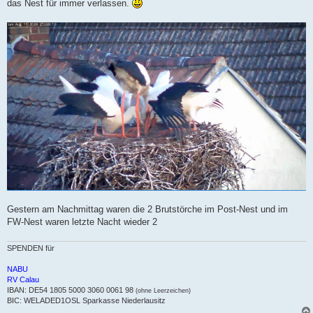
das Nest für immer verlassen.
r
a
g
Gestern am Nachmittag waren die 2 Brutstörche im Post-Nest und im
FW-Nest waren letzte Nacht wieder 2
SPENDEN für
NABU
RV Calau
IBAN: DE54 1805 5000 3060 0061 98
(ohne Leerzeichen)
BIC: WELADED1OSL Sparkasse Niederlausitz