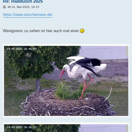
Re: Raddusch 2025
B
Mi 14. Mai 2025, 18:15
e
i
https://www.storchennest.de/
t
r
a
g
Wenigstens zu sehen ist hier auch mal einer