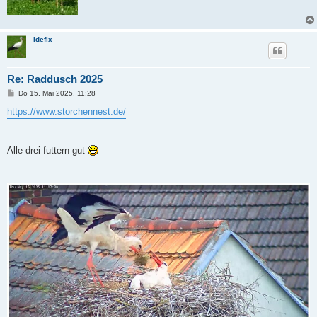
Idefix
Re: Raddusch 2025
B
Do 15. Mai 2025, 11:28
e
i
https://www.storchennest.de/
t
r
a
g
Alle drei futtern gut