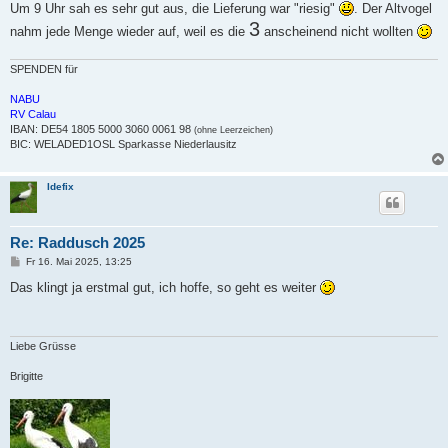
Um 9 Uhr sah es sehr gut aus, die Lieferung war "riesig"
. Der Altvogel
3
nahm jede Menge wieder auf, weil es die
anscheinend nicht wollten
SPENDEN für
NABU
RV Calau
IBAN: DE54 1805 5000 3060 0061 98
(ohne Leerzeichen)
BIC: WELADED1OSL Sparkasse Niederlausitz
Idefix
Re: Raddusch 2025
B
Fr 16. Mai 2025, 13:25
e
i
Das klingt ja erstmal gut, ich hoffe, so geht es weiter
t
r
a
g
Liebe Grüsse
Brigitte