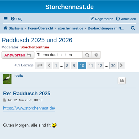
Storchennest.de
FAQ
Registrieren
Anmelden
S
Startseite
Foren-Übersicht
storchennest.de
Beobachtungen im Nest von Raddusch
u
Raddusch 2025 und 2026
c
Moderator:
Storchenzentrum
h
Suche
Erweiterte Suche
Antworten
e
Seite
10
von
30
1
8
9
10
11
12
30
Vorherige
Nächst
439 Beiträge
…
…
Idefix
Re: Raddusch 2025
B
Mo 12. Mai 2025, 09:50
e
i
https://www.storchennest.de/
t
r
a
g
Guten Morgen, alle sind fit