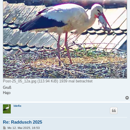
Post-25_05_12a.jpg (113.94 KiB) 1939 mal betrachtet
Gruß
Hajo
Idefix
Re: Raddusch 2025
B
Mo 12. Mai 2025, 16:53