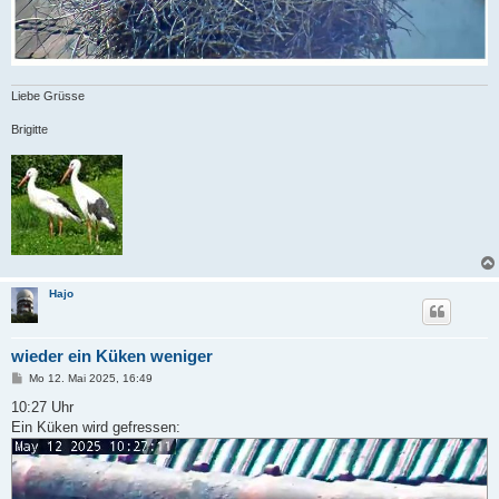
Liebe Grüsse
Brigitte
Hajo
wieder ein Küken weniger
B
Mo 12. Mai 2025, 16:49
e
i
10:27 Uhr
t
Ein Küken wird gefressen:
r
a
g