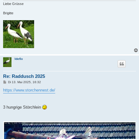
Liebe Grüsse
Brigitte
Idefix
Re: Raddusch 2025
B
Di 13. Mai 2025, 16:32
e
i
https://www.storchennest.de/
t
r
a
g
3 hungrige Störchlein