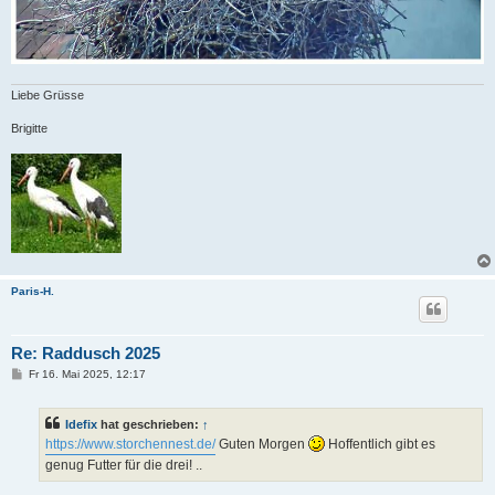
Liebe Grüsse
Brigitte
Paris-H.
Re: Raddusch 2025
B
Fr 16. Mai 2025, 12:17
e
i
t
Idefix
hat geschrieben:
↑
r
a
https://www.storchennest.de/
Guten Morgen
Hoffentlich gibt es
g
genug Futter für die drei! ..