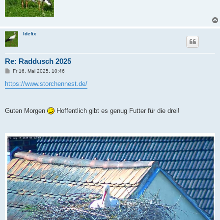
Idefix
Re: Raddusch 2025
B
Fr 16. Mai 2025, 10:46
e
i
https://www.storchennest.de/
t
r
a
g
Guten Morgen
Hoffentlich gibt es genug Futter für die drei!