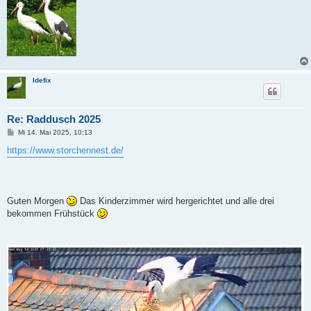
Idefix
Re: Raddusch 2025
B
Mi 14. Mai 2025, 10:13
e
i
https://www.storchennest.de/
t
r
a
g
Guten Morgen
Das Kinderzimmer wird hergerichtet und alle drei
bekommen Frühstück