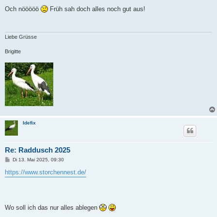
e
i
Och nööööö
Früh sah doch alles noch gut aus!
t
r
a
g
Liebe Grüsse
Brigitte
Idefix
Re: Raddusch 2025
B
Di 13. Mai 2025, 09:30
e
i
https://www.storchennest.de/
t
r
a
g
Wo soll ich das nur alles ablegen