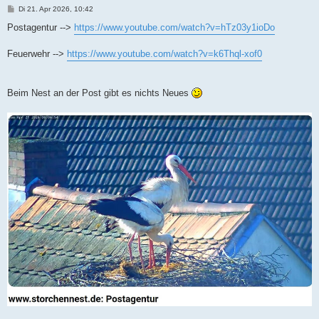
B
Di 21. Apr 2026, 10:42
e
i
Postagentur -->
https://www.youtube.com/watch?v=hTz03y1ioDo
t
r
a
Feuerwehr -->
https://www.youtube.com/watch?v=k6Thql-xof0
g
Beim Nest an der Post gibt es nichts Neues