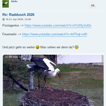
Idefix
Re: Raddusch 2026
B
Di 21. Apr 2026, 13:46
e
i
Postagentur -->
https://www.youtube.com/watch?v=hTz03y1ioDo
t
r
a
Feuerwehr -->
https://www.youtube.com/watch?v=k6Thql-xof0
g
Und jetzt geht es weiter
Was sehen wir denn da?