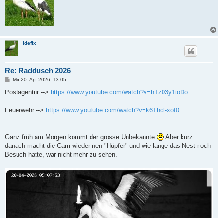
Idefix
Re: Raddusch 2026
B
Mo 20. Apr 2026, 13:05
e
i
Postagentur -->
https://www.youtube.com/watch?v=hTz03y1ioDo
t
r
a
Feuerwehr -->
https://www.youtube.com/watch?v=k6Thql-xof0
g
Ganz früh am Morgen kommt der grosse Unbekannte
Aber kurz
danach macht die Cam wieder nen "Hüpfer" und wie lange das Nest noch
Besuch hatte, war nicht mehr zu sehen.