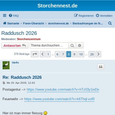
Storchennest.de
FAQ
Registrieren
Anmelden
S
Startseite
Foren-Übersicht
storchennest.de
Beobachtungen im Nest von Raddusch
u
Raddusch 2026
c
Moderator:
Storchenzentrum
h
Suche
Erweiterte Suche
Antworten
e
Seite
8
von
26
1
6
7
8
9
10
26
Vorherige
Nächste
378 Beiträge
…
…
Idefix
Re: Raddusch 2026
B
Mo 20. Apr 2026, 12:43
e
i
Postagentur -->
https://www.youtube.com/watch?v=hTz03y1ioDo
t
r
a
Feuerwehr -->
https://www.youtube.com/watch?v=k6Thql-xof0
g
Hier ist man immer fleissig