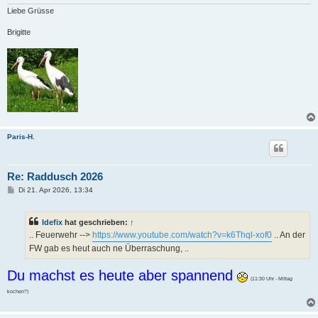
Liebe Grüsse
Brigitte
Paris-H.
Re: Raddusch 2026
B
Di 21. Apr 2026, 13:34
e
i
t
Idefix
hat geschrieben:
↑
r
a
.. Feuerwehr -->
https://www.youtube.com/watch?v=k6Thql-xof0
.. An der
g
FW gab es heut auch ne Überraschung, ..
Du machst es heute aber spannend
(11:30 Uhr - Mittag
kochen?)