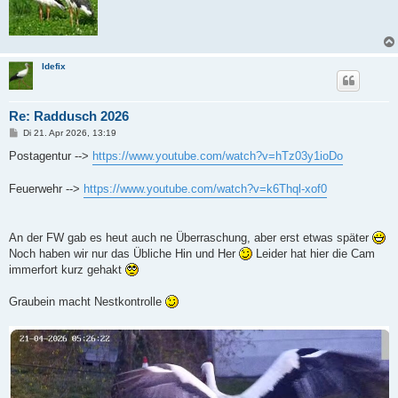
Idefix
Re: Raddusch 2026
B
Di 21. Apr 2026, 13:19
e
i
Postagentur -->
https://www.youtube.com/watch?v=hTz03y1ioDo
t
r
a
Feuerwehr -->
https://www.youtube.com/watch?v=k6Thql-xof0
g
An der FW gab es heut auch ne Überraschung, aber erst etwas später
Noch haben wir nur das Übliche Hin und Her
Leider hat hier die Cam
immerfort kurz gehakt
Graubein macht Nestkontrolle