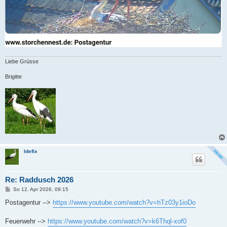
Liebe Grüsse
Brigitte
Idefix
Re: Raddusch 2026
B
So 12. Apr 2026, 09:15
e
i
Postagentur -->
https://www.youtube.com/watch?v=hTz03y1ioDo
t
r
a
Feuerwehr -->
https://www.youtube.com/watch?v=k6Thql-xof0
g