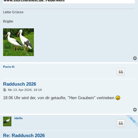
Liebe Grüsse
Brigitte
Paris-H.
Raddusch 2026
B
Mo 13. Apr 2026, 18:16
e
i
18:06 Uhr wird der, von dir getaufte, "Herr Graubein" vertrieben
t
r
a
g
Idefix
Re: Raddusch 2026