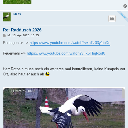
Idefix
Re: Raddusch 2026
B
Mo 13. Apr 2026, 15:35
e
i
Postagentur -->
https://www.youtube.com/watch?v=hTz03y1ioDo
t
r
a
Feuerwehr -->
https://www.youtube.com/watch?v=k6Thql-xof0
g
Herr Rotbein muss noch ein weiteres mal kontrollieren, keine Kumpels vor
Ort, also haut er auch ab