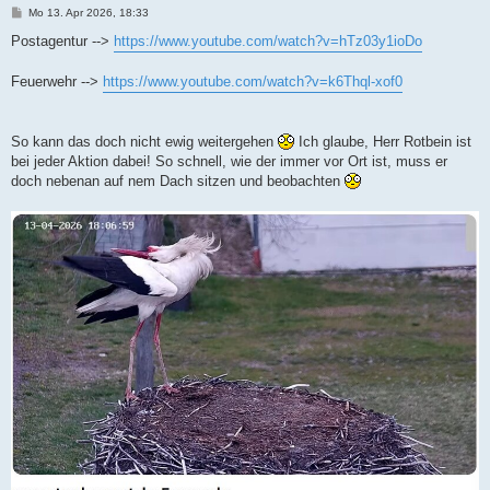
B
Mo 13. Apr 2026, 18:33
e
i
Postagentur -->
https://www.youtube.com/watch?v=hTz03y1ioDo
t
r
a
Feuerwehr -->
https://www.youtube.com/watch?v=k6Thql-xof0
g
So kann das doch nicht ewig weitergehen
Ich glaube, Herr Rotbein ist
bei jeder Aktion dabei! So schnell, wie der immer vor Ort ist, muss er
doch nebenan auf nem Dach sitzen und beobachten