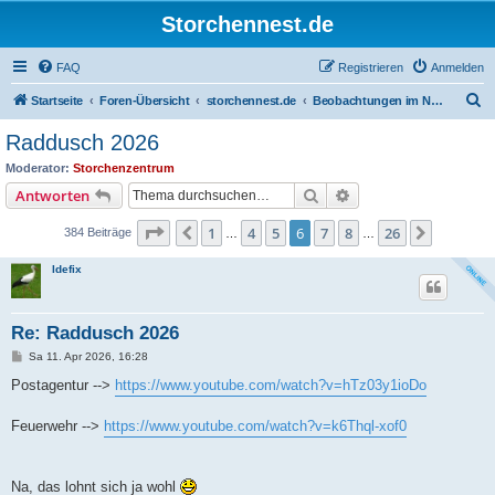
Storchennest.de
FAQ
Registrieren
Anmelden
S
Startseite
Foren-Übersicht
storchennest.de
Beobachtungen im Nest von Raddusch
u
Raddusch 2026
c
Moderator:
Storchenzentrum
h
Suche
Erweiterte Suche
Antworten
e
Seite
6
von
26
1
4
5
6
7
8
26
Vorherige
Nächste
384 Beiträge
…
…
Idefix
Re: Raddusch 2026
B
Sa 11. Apr 2026, 16:28
e
i
Postagentur -->
https://www.youtube.com/watch?v=hTz03y1ioDo
t
r
a
Feuerwehr -->
https://www.youtube.com/watch?v=k6Thql-xof0
g
Na, das lohnt sich ja wohl