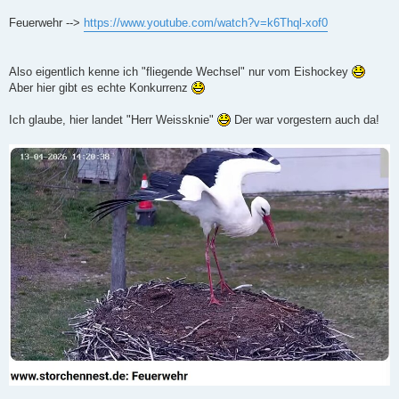
r
a
Feuerwehr -->
https://www.youtube.com/watch?v=k6Thql-xof0
g
Also eigentlich kenne ich "fliegende Wechsel" nur vom Eishockey
Aber hier gibt es echte Konkurrenz
Ich glaube, hier landet "Herr Weissknie"
Der war vorgestern auch da!